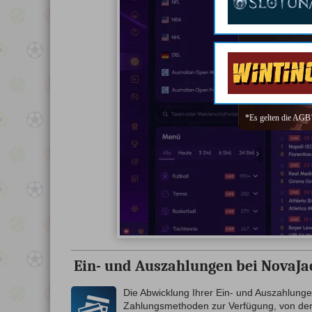
*Es gelten die AGB
Ein- und Auszahlungen bei NovaJa
Die Abwicklung Ihrer Ein- und Auszahlunge
Zahlungsmethoden zur Verfügung, von den