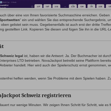
auch über eine von Ihnen favorisierte Suchmaschine erreichen. Geben 
Sportwetten
“ ein und wählen Sie das entsprechende Suchergebnis, um
en gelistet sein muss. Gegebenenfalls ist auch erst der dritte Treffer 
g gestellten Link. Kopieren Sie diesen und fügen Sie ihn in die URL-
ät
Schweiz legal
ist, haben wir die Antwort: Ja. Der Buchmacher ist du
nterprises LTD betrieben. NovaJackpot betreibt seine Plattform bereits
Anbieter handelt. Hier wird auch der Spielerschutz ernst genommen, w
 kostenfrei helfen werden, wenn Sie Probleme mit dem Spielen haben. Z
aJackpot Schweiz registrieren
 dauert nur wenige Minuten. Wir zeigen Ihnen Schritt für Schritt, wie es