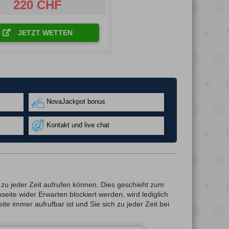
220 CHF
JETZT WETTEN
NovaJackpot bonus
Kontakt und live chat
 zu jeder Zeit aufrufen können. Dies geschieht zum
bseite wider Erwarten blockiert werden, wird lediglich
e immer aufrufbar ist und Sie sich zu jeder Zeit bei