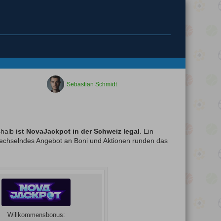
Sebastian Schmidt
shalb
ist NovaJackpot in der Schweiz legal
.
Ein
 wechselndes Angebot an Boni und Aktionen runden das
Willkommensbonus: