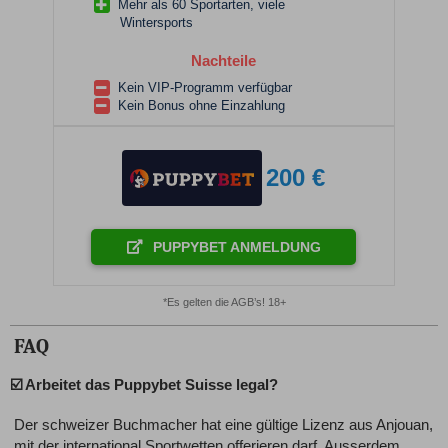
Mehr als 60 Sportarten, viele
Wintersports
Nachteile
Kein VIP-Programm verfügbar
Kein Bonus ohne Einzahlung
200 €
PUPPYBET ANMELDUNG
*Es gelten die AGB’s! 18+
FAQ
☑️ Arbeitet das Puppybet Suisse legal?
Der schweizer Buchmacher hat eine gültige Lizenz aus Anjouan,
mit der international Sportwetten offerieren darf. Ausserdem