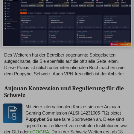
Des Weiteren hat der Betreiber sogenannte Spiegelseiten
aufgeschaltet, die Sie ebenfalls auf die offizielle Seite leiten.
Diese Praxis ist üblich unter internationalen Buchmachern wie
dem Puppybet Schweiz. Auch VPN-freundlich ist der Anbieter.
Anjouan Konzession und Regulierung für die
Schweiz
Mit einer internationalen Konzession der Anjouan
Gaming Commission (ALSI-14231005-FI2) bietet
Puppybet Suisse
faire Sportwetten an. Diese sind
geprüft und zertifiziert von neutralen Institutionen wie
der GLI oder
eCOGRA
. Da in der Schweiz Wetten erst ab 18