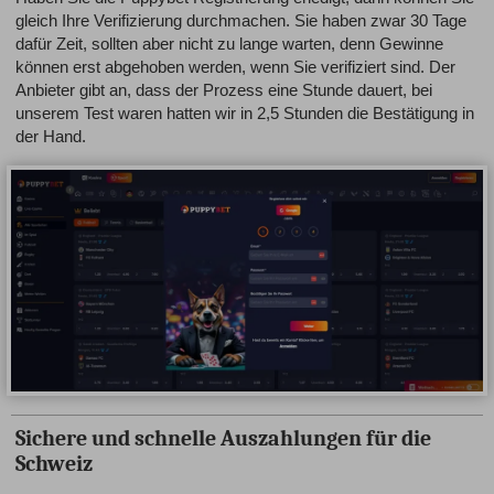
gleich Ihre Verifizierung durchmachen. Sie haben zwar 30 Tage
dafür Zeit, sollten aber nicht zu lange warten, denn Gewinne
können erst abgehoben werden, wenn Sie verifiziert sind. Der
Anbieter gibt an, dass der Prozess eine Stunde dauert, bei
unserem Test waren hatten wir in 2,5 Stunden die Bestätigung in
der Hand.
Sichere und schnelle Auszahlungen für die
Schweiz