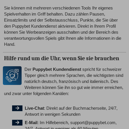
Sie können mit mehreren verschiedenen Tools Ihr eigenes
Spielverhalten im Griff behalten. Dazu zählen Pausen,
Einsatzlimits und der Selbstausschluss, Punkte, die Sie über
den Puppybet Kundendienst aktvieren. Direkt in Ihrem Profil
können Sie Werbeanzeigen ausschalten und der Bereich des
verantwortungsvollen Spiels gibt Ihnen alle Informationen in die
Hand.
Hilfe rund um die Uhr, wenn Sie sie brauchen
Der
Puppybet Kundendienst
spricht für schweizer
Tipper gleich mehrere Sprachen, die wichtigsten sind
natürlich deutsch, französisch und italienisch. Des
Weiteren können Sie ihn so gut wie immer erreichen,
und zwar unter folgenden Kanälen:
Live-Chat
: Direkt auf der Buchmacherseite, 24/7,
Antwort in wenigen Sekunden
E-Mail
: Im Hilfebereich,
support@puppybet.com
,
24/7, Antwort in weniger als 60 Minuten