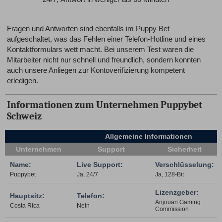
Fragen und Antworten sind ebenfalls im Puppy Bet
aufgeschaltet, was das Fehlen einer Telefon-Hotline und eines
Kontaktformulars wett macht. Bei unserem Test waren die
Mitarbeiter nicht nur schnell und freundlich, sondern konnten
auch unsere Anliegen zur Kontoverifizierung kompetent
erledigen.
Informationen zum Unternehmen Puppybet
Schweiz
Allgemeine Informationen
Unternehmen
Support
Sicherheit
Name:
Live Support:
Verschlüsselung:
Puppybet
Ja, 24/7
Ja, 128-Bit
Lizenzgeber:
Hauptsitz:
Telefon:
Anjouan Gaming
Costa Rica
Nein
Commission