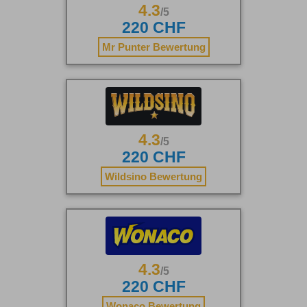
4.3
/5
220 CHF
Mr Punter Bewertung
4.3
/5
220 CHF
Wildsino Bewertung
4.3
/5
220 CHF
Wonaco Bewertung