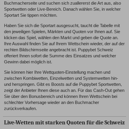
Buchmacherseite und suchen sich zuallererst die Art aus, also
Sportwetten oder Live-Bereich. Danach wählen Sie, in welcher
Sportart Sie tippen möchten.
Haben Sie sich die Sportart ausgesucht, taucht die Tabelle mit
den jeweiligen Spielen, Märkten und Quoten vor Ihnen auf. Sie
klicken das Spiel, wählen den Markt und geben die Quote an.
Ihre Auswahl finden Sie auf Ihrem Wettschein wieder, der auf der
rechten Bildschirmseite angebracht ist. Puppybet Schweiz
offeriert Ihnen sofort die Summe des Einsatzes und welcher
Gewinn dabei möglich ist.
Sie können hier Ihre Wettquoten-Einstellung machen und
zwischen Kombiwetten, Einzelwetten und Systemwetten hin-
und herspringen. Gibt es Boosts auf die Puppybet Sportwetten,
zeigt der Anbieter Ihnen diese auch an. Für das Cash-Out gehen
Sie über den Bonusbereich und können Ihren Wettschein bei
schlechter Vorhersage wieder an den Buchmacher
zurückverkaufen.
Live-Wetten mit starken Quoten für die Schweiz