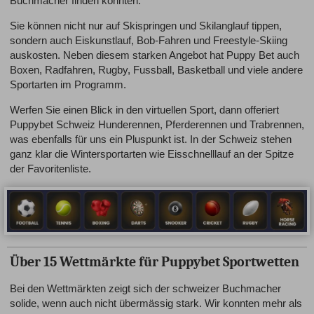
Buchmacher finden konnten.
Sie können nicht nur auf Skispringen und Skilanglauf tippen,
sondern auch Eiskunstlauf, Bob-Fahren und Freestyle-Skiing
auskosten. Neben diesem starken Angebot hat Puppy Bet auch
Boxen, Radfahren, Rugby, Fussball, Basketball und viele andere
Sportarten im Programm.
Werfen Sie einen Blick in den virtuellen Sport, dann offeriert
Puppybet Schweiz Hunderennen, Pferderennen und Trabrennen,
was ebenfalls für uns ein Pluspunkt ist. In der Schweiz stehen
ganz klar die Wintersportarten wie Eisschnelllauf an der Spitze
der Favoritenliste.
Über 15 Wettmärkte für Puppybet Sportwetten
Bei den Wettmärkten zeigt sich der schweizer Buchmacher
solide, wenn auch nicht übermässig stark. Wir konnten mehr als