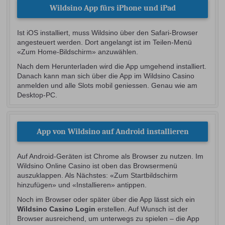
Wildsino App fürs iPhone und iPad
Ist iOS installiert, muss Wildsino über den Safari-Browser
angesteuert werden. Dort angelangt ist im Teilen-Menü
«Zum Home-Bildschirm» anzuwählen.
Nach dem Herunterladen wird die App umgehend installiert.
Danach kann man sich über die App im Wildsino Casino
anmelden und alle Slots mobil geniessen. Genau wie am
Desktop-PC.
App von Wildsino auf Android installieren
Auf Android-Geräten ist Chrome als Browser zu nutzen. Im
Wildsino Online Casino ist oben das Browsermenü
auszuklappen. Als Nächstes: «Zum Startbildschirm
hinzufügen» und «Installieren» antippen.
Noch im Browser oder später über die App lässt sich ein
Wildsino Casino Login
erstellen. Auf Wunsch ist der
Browser ausreichend, um unterwegs zu spielen – die App