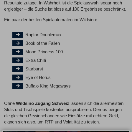
Resultate zutage. In Wahrheit ist die Spielauswahl sogar noch
ergiebiger – die Suche ist bloss auf 100 Ergebnisse beschränkt.
Ein paar der besten Spielautomaten im Wildsino:
Raptor Doublemax
Book of the Fallen
Moon Princess 100
Extra Chilli
Starburst
Eye of Horus
Buffalo King Megaways
Ohne
Wildsino Zugang Schweiz
lassen sich die allermeisten
Slots und Tischspiele kostenlos ausprobieren. Demos bergen
die gleichen Gewinnchancen wie Einsätze mit echtem Geld,
eignen sich also, um RTP und Volatilität zu testen.