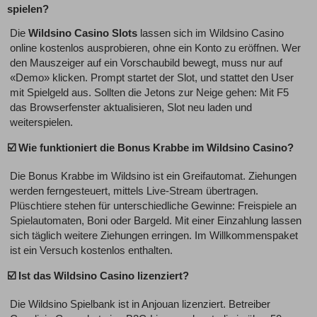
spielen?
Die
Wildsino Casino Slots
lassen sich im Wildsino Casino
online kostenlos ausprobieren, ohne ein Konto zu eröffnen. Wer
den Mauszeiger auf ein Vorschaubild bewegt, muss nur auf
«Demo» klicken. Prompt startet der Slot, und stattet den User
mit Spielgeld aus. Sollten die Jetons zur Neige gehen: Mit F5
das Browserfenster aktualisieren, Slot neu laden und
weiterspielen.
☑️ Wie funktioniert die Bonus Krabbe im Wildsino Casino?
Die Bonus Krabbe im Wildsino ist ein Greifautomat. Ziehungen
werden ferngesteuert, mittels Live-Stream übertragen.
Plüschtiere stehen für unterschiedliche Gewinne: Freispiele an
Spielautomaten, Boni oder Bargeld. Mit einer Einzahlung lassen
sich täglich weitere Ziehungen erringen. Im Willkommenspaket
ist ein Versuch kostenlos enthalten.
☑️ Ist das Wildsino Casino lizenziert?
Die Wildsino Spielbank ist in Anjouan lizenziert. Betreiber