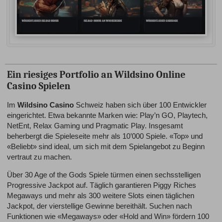
Ein riesiges Portfolio an Wildsino Online
Casino Spielen
Im
Wildsino Casino
Schweiz haben sich über 100 Entwickler
eingerichtet. Etwa bekannte Marken wie: Play’n GO, Playtech,
NetEnt, Relax Gaming und Pragmatic Play. Insgesamt
beherbergt die Spieleseite mehr als 10’000 Spiele. «Top» und
«Beliebt» sind ideal, um sich mit dem Spielangebot zu Beginn
vertraut zu machen.
Über 30 Age of the Gods Spiele türmen einen sechsstelligen
Progressive Jackpot auf. Täglich garantieren Piggy Riches
Megaways und mehr als 300 weitere Slots einen täglichen
Jackpot, der vierstellige Gewinne bereithält. Suchen nach
Funktionen wie «Megaways» oder «Hold and Win» fördern 100