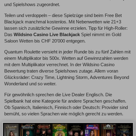
und Spielshows zugeordnet.
Teilen und verdoppeln – diese Spielzüge sind beim Free Bet
Blackjack manchmal kostenlos. Mit Nebenwetten wie 21+3
lassen sich zusätzliche Gewinne erzielen. Tipp für High-Roller:
Das
Wildsino Casino Live Blackjack
Spiel nimmt im Gold
Saloon Wetten bis CHF 20’000 entgegen.
Quantum Roulette versieht in jeder Runde bis zu fünf Zahlen mit
einem Multiplikator bis 500x. Wetten auf Gewinnzahlen werden
mit dem Multiplikator verrechnet. In der Wildsino Casino
Bewertung traten diverse Spielshows zutage. Allem voran
Glücksräder: Crazy Time, Lightning Storm, Adventures Beyond
Wonderland und so weiter.
Für gewöhnlich sprechen die Live Dealer Englisch. Die
Spielbank hat eine Kategorie für andere Sprachen geschaffen.
Ob Spanisch, Italienisch, Finnisch oder Deutsch: Provider sind
bemüht, so vielen Sprachen wie möglich gerecht zu werden.