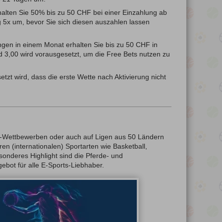
lten Sie 50% bis zu 50 CHF bei einer Einzahlung ab
 5x um, bevor Sie sich diesen auszahlen lassen
ungen in einem Monat erhalten Sie bis zu 50 CHF in
 3,00 wird vorausgesetzt, um die Free Bets nutzen zu
zt wird, dass die erste Wette nach Aktivierung nicht
-Wettbewerben oder auch auf Ligen aus 50 Ländern
en (internationalen) Sportarten wie Basketball,
onderes Highlight sind die Pferde- und
ebot für alle E-Sports-Liebhaber.