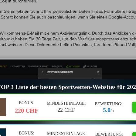
 Login
durchführen.
 Sie im letzten Schritt Ihre persönlichen Daten in das Formular eintr
ritt können Sie auch beschleunigen, wenn Sie einen Google-Account b
 Willkommens-E-Mail mit einem Aktivierungslink. Durch das Anklicken di
itpunkt haben Sie 30 Tage Zeit, um den Verifizierungsprozess abzuschl
achweis an. Diese Dokumente helfen Palmslots, Ihre Identität und Voll
OP 3 Liste der besten Sportwetten-Websites für 20
BONUS:
MINDESTEINLAGE:
BEWERTUNG:
5.0
22 CHF
220 CHF
/5
BONUS:
MINDESTEINLAGE:
BEWERTUNG: