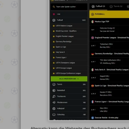
Alternativ kann die Webseite des Buchmachers auch ü