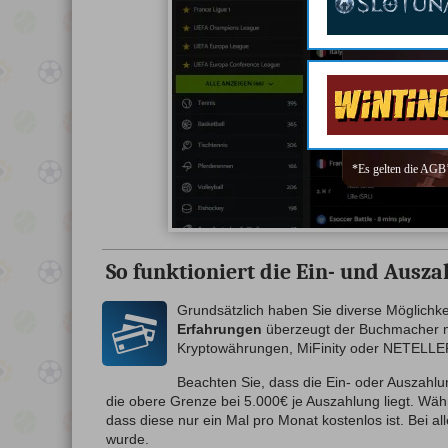
*Es gelten die AGB
So funktioniert die Ein- und Ausza
Grundsätzlich haben Sie diverse Möglichk
Erfahrungen
überzeugt der Buchmacher mit
Kryptowährungen, MiFinity oder NETELLER
Beachten Sie, dass die Ein- oder Auszahl
die obere Grenze bei 5.000€ je Auszahlung liegt. Wä
dass diese nur ein Mal pro Monat kostenlos ist. Bei 
wurde.