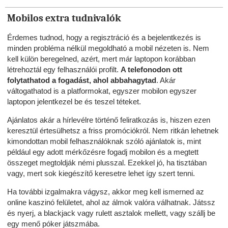
Mobilos extra tudnivalók
Érdemes tudnod, hogy a regisztráció és a bejelentkezés is
minden probléma nélkül megoldható a mobil nézeten is. Nem
kell külön beregelned, azért, mert már laptopon korábban
létrehoztál egy felhasználói profilt.
A telefonodon ott
folytathatod a fogadást, ahol abbahagytad
. Akár
váltogathatod is a platformokat, egyszer mobilon egyszer
laptopon jelentkezel be és teszel téteket.
Ajánlatos akár a hírlevélre történő feliratkozás is, hiszen ezen
keresztül értesülhetsz a friss promóciókról. Nem ritkán lehetnek
kimondottan mobil felhasználóknak szóló ajánlatok is, mint
például egy adott mérkőzésre fogadj mobilon és a megtett
összeget megtoldják némi plusszal. Ezekkel jó, ha tisztában
vagy, mert sok kiegészítő keresetre lehet így szert tenni.
Ha további izgalmakra vágysz, akkor meg kell ismerned az
online kaszinó felületet, ahol az álmok valóra válhatnak. Játssz
és nyerj, a blackjack vagy rulett asztalok mellett, vagy szállj be
egy menő póker játszmába.