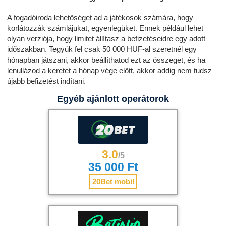
A fogadóiroda lehetőséget ad a játékosok számára, hogy
korlátozzák számlájukat, egyenlegüket. Ennek például lehet
olyan verziója, hogy limitet állítasz a befizetéseidre egy adott
időszakban. Tegyük fel csak 50 000 HUF-al szeretnél egy
hónapban játszani, akkor beállíthatod ezt az összeget, és ha
lenullázod a keretet a hónap vége előtt, akkor addig nem tudsz
újabb befizetést indítani.
Egyéb ajánlott operátorok
3.0
/5
35 000 Ft
20Bet mobil