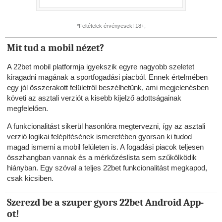
*Feltételek érvényesek! 18+;
Mit tud a mobil nézet?
A 22bet mobil platformja igyekszik egyre nagyobb szeletet
kiragadni magának a sportfogadási piacból. Ennek értelmében
egy jól összerakott felületről beszélhetünk, ami megjelenésben
követi az asztali verziót a kisebb kijelző adottságainak
megfelelően.
A funkcionalitást sikerül hasonlóra megtervezni, így az asztali
verzió logikai felépítésének ismeretében gyorsan ki tudod
magad ismerni a mobil felületen is. A fogadási piacok teljesen
összhangban vannak és a mérkőzéslista sem szűkölködik
hiányban. Egy szóval a teljes 22bet funkcionalitást megkapod,
csak kicsiben.
Szerezd be a szuper gyors 22bet Android App-
ot!