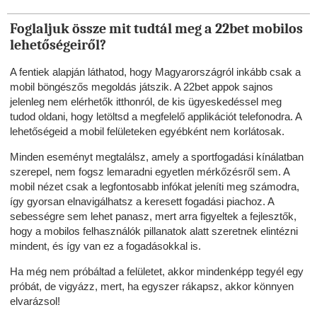
Foglaljuk össze mit tudtál meg a 22bet mobilos
lehetőségeiről?
A fentiek alapján láthatod, hogy Magyarországról inkább csak a
mobil böngészős megoldás játszik. A 22bet appok sajnos
jelenleg nem elérhetők itthonról, de kis ügyeskedéssel meg
tudod oldani, hogy letöltsd a megfelelő applikációt telefonodra. A
lehetőségeid a mobil felületeken egyébként nem korlátosak.
Minden eseményt megtalálsz, amely a sportfogadási kínálatban
szerepel, nem fogsz lemaradni egyetlen mérkőzésről sem. A
mobil nézet csak a legfontosabb infókat jeleníti meg számodra,
így gyorsan elnavigálhatsz a keresett fogadási piachoz. A
sebességre sem lehet panasz, mert arra figyeltek a fejlesztők,
hogy a mobilos felhasználók pillanatok alatt szeretnek elintézni
mindent, és így van ez a fogadásokkal is.
Ha még nem próbáltad a felületet, akkor mindenképp tegyél egy
próbát, de vigyázz, mert, ha egyszer rákapsz, akkor könnyen
elvarázsol!