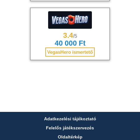
3.4
/5
40 000 Ft
VegasHero ismertető
Adatkezelési tájékoztató
Felelős játékszervezés
Oldaltérkép