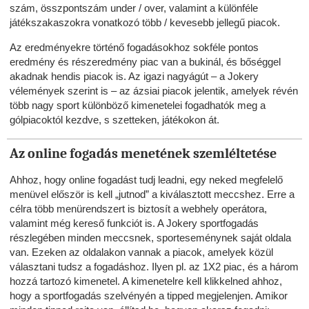
szám, összpontszám under / over, valamint a különféle
játékszakaszokra vonatkozó több / kevesebb jellegű piacok.
Az eredményekre történő fogadásokhoz sokféle pontos
eredmény és részeredmény piac van a bukinál, és bőséggel
akadnak hendis piacok is. Az igazi nagyágút – a Jokery
vélemények szerint is – az ázsiai piacok jelentik, amelyek révén
több nagy sport különböző kimenetelei fogadhatók meg a
gólpiacoktól kezdve, s szetteken, játékokon át.
Az online fogadás menetének szemléltetése
Ahhoz, hogy online fogadást tudj leadni, egy neked megfelelő
menüvel először is kell „jutnod” a kiválasztott meccshez. Erre a
célra több menürendszert is biztosít a webhely operátora,
valamint még kereső funkciót is. A Jokery sportfogadás
részlegében minden meccsnek, sporteseménynek saját oldala
van. Ezeken az oldalakon vannak a piacok, amelyek közül
választani tudsz a fogadáshoz. Ilyen pl. az 1X2 piac, és a három
hozzá tartozó kimenetel. A kimenetelre kell klikkelned ahhoz,
hogy a sportfogadás szelvényén a tipped megjelenjen. Amikor