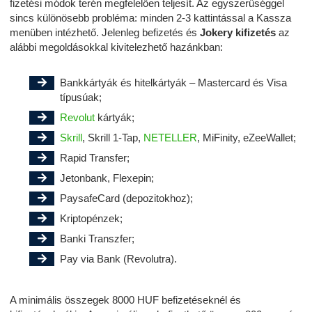
fizetési módok terén megfelelően teljesít. Az egyszerűséggel
sincs különösebb probléma: minden 2-3 kattintással a Kassza
menüben intézhető. Jelenleg befizetés és
Jokery kifizetés
az
alábbi megoldásokkal kivitelezhető hazánkban:
Bankkártyák és hitelkártyák – Mastercard és Visa
típusúak;
Revolut
kártyák;
Skrill
, Skrill 1-Tap,
NETELLER
, MiFinity, eZeeWallet;
Rapid Transfer;
Jetonbank, Flexepin;
PaysafeCard (depozitokhoz);
Kriptopénzek;
Banki Transzfer;
Pay via Bank (Revolutra).
A minimális összegek 8000 HUF befizetéseknél és