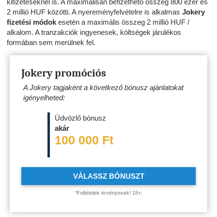
kifizetéseknél is. A maximálisan befizethető összeg 800 ezer és
2 millió HUF közötti. A nyereményfelvételre is alkalmas
Jokery
fizetési módok
esetén a maximális összeg 2 millió HUF /
alkalom. A tranzakciók ingyenesek, költségek járulékos
formában sem merülnek fel.
Jokery promóciós
A Jokery tagjaként a következő bónusz ajánlatokat
igényelheted:
Üdvözlő bónusz
akár
100 000 Ft
VÁLASSZ BÓNUSZT
*Feltételek érvényesek! 18+;