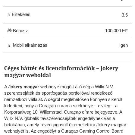
⭐ Értékelés
3.6
🎁 Bónusz
100 000 Ft*
📱 Mobil alkalmazás
Igen
Céges háttér és licencinformációk – Jokery
magyar weboldal
A
Jokery magyar
webhelye mögött álló cég a Willx N.V.
szerencsejáték és sportfogadás portfolióval rendelkező
nemzetközi vállalat. A cégről meglehetősen könnyen sikerült
kideríteni, hogy a Curaçao-n van a székhelye – elvileg – a
Korporaalweg 10, Willemstad, Curaçao címre bejegyezve. A
Willx N.V. globális távszerencsejáték engedélynek van a
birtokában, amely révén jogosult üzemeltetni a Jokery magyar
webhelyét is. Az engedélyt a Curaçao Gaming Control Board