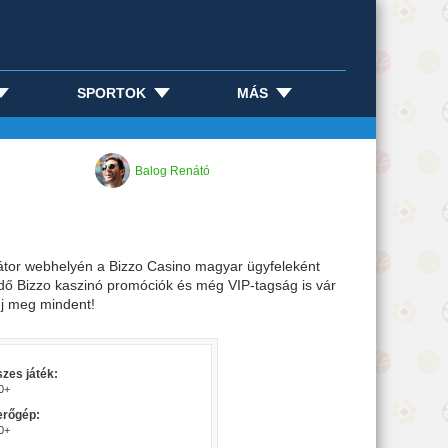
SPORTOK
MÁS
Balog Renátó
erátor webhelyén a Bizzo Casino magyar ügyfeleként
edő Bizzo kaszinó promóciók és még VIP-tagság is vár
dj meg mindent!
zes játék:
0+
erőgép:
0+