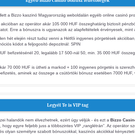
Egyéb Bizzo Casino bónusz lehetőségek
llett a Bizzo kaszinó Magyarország weboldalán egyéb online casinó pro
 akcióban az operátor akár 105 000 HUF összeghatárig biztosít pénz
atot. Erre a bónuszra is ugyanazok az alapfeltételek érvényesek, mint 
en hét elején részt tudsz venni a Hétfői ingyenes pörgetések akcióban
iós kódot a feljogosító depozitnál: SPIN
UF befizetésénél 20, legalább 17 500-nál 50, min. 35 000 HUF összegű
 akár 70 000 HUF is ütheti a markod + 100 ingyenes pörgetés is szerez
ító befizetés, aminek az összege a csütörtöki bónusz esetében 7000 H
Legyél Te is VIP tag
ezei halandók nem élvezhetnek, ezért úgy véljük - és ezt a
Bizzo Casi
 hogy egyre feljebb juss a többszintes VIP „ranglétrán”. Az operátor szó
 és olyan személyre szabott bónuszokkal, kaszinós akciókkal kényezteti 