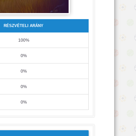
RÉSZVÉTELI ARÁNY
100%
0%
0%
0%
0%