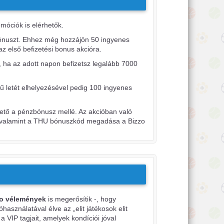
móciók is elérhetők.
bónuszt. Ehhez még hozzájön 50 ingyenes
az első befizetési bonus akcióra.
, ha az adott napon befizetsz legalább 7000
 letét elhelyezésével pedig 100 ingyenes
hető a pénzbónusz mellé. Az akcióban való
UF, valamint a THU bónuszkód megadása a Bizzo
no vélemények
is megerősítik -, hogy
használatával élve az „elit játékosok elit
a VIP tagjait, amelyek kondíciói jóval