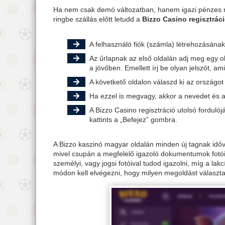
Ha nem csak demó változatban, hanem igazi pénzes mó
ringbe szállás előtt letudd a
Bizzo Casino regisztrác
A felhasználó fiók (számla) létrehozásának 
Az űrlapnak az első oldalán adj meg egy o
a jövőben. Emellett írj be olyan jelszót, ami
A követkető oldalon válaszd ki az ország
Ha ezzel is megvagy, akkor a nevedet és a
A Bizzo Casino regisztráció utolsó forduló
kattints a „Befejez” gombra.
A Bizzo kaszinó magyar oldalán minden új tagnak idővel
mivel csupán a megfelelő igazoló dokumentumok fotóit 
személyi, vagy jogsi fotóival tudod igazolni, míg a l
módon kell elvégezni, hogy milyen megoldást választa