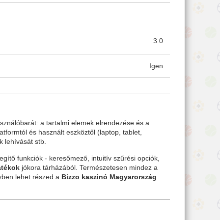
3.0
Igen
asználóbarát: a tartalmi elemek elrendezése és a
formtól és használt eszköztől (laptop, tablet,
k lehívását stb.
gítő funkciók - keresőmező, intuitív szűrési opciók,
átékok
jókora tárházából. Természetesen mindez a
yben lehet részed a
Bizzo kaszinó Magyarország