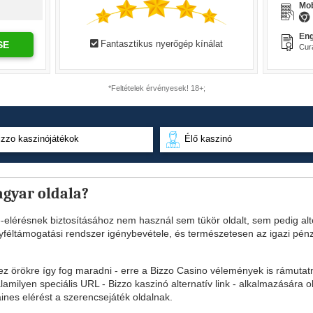
Mob
Eng
Fantasztikus nyerőgép kínálat
SE
Cur
*Feltételek érvényesek! 18+;
izzo kaszinójátékok
Élő kaszinó
agyar oldala?
elérésnek biztosításához nem használ sem tükör oldalt, sem pedig alter
gyféltámogatási rendszer igénybevétele, és természetesen az igazi pén
z örökre így fog maradni - erre a Bizzo Casino vélemények is rámutat
milyen speciális URL - Bizzo kaszinó alternatív link - alkalmazására 
aines elérést a szerencsejáték oldalnak.