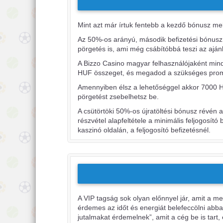
Mint azt már írtuk fentebb a kezdő bónusz me
Az 50%-os arányú, második befizetési bónusz
pörgetés is, ami még csábítóbbá teszi az ajánl
A Bizzo Casino magyar felhasználójaként mind
HUF összeget, és megadod a szükséges promóc
Amennyiben élsz a lehetőséggel akkor 7000 H
pörgetést zsebelhetsz be.
A csütörtöki 50%-os újratöltési bónusz révén
részvétel alapfeltétele a minimális feljogos
kaszinó oldalán, a feljogosító befizetésnél.
A VIP tagság sok olyan előnnyel jár, amit a m
érdemes az időt és energiát belefeccölni abba,
jutalmakat érdemelnek”, amit a cég be is tart,