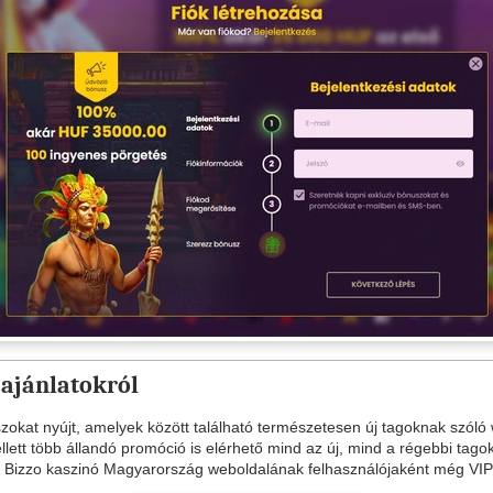
 ajánlatokról
zokat nyújt, amelyek között található természetesen új tagoknak szól
lett több állandó promóció is elérhető mind az új, mind a régebbi tag
 Bizzo kaszinó Magyarország weboldalának felhasználójaként még VIP t