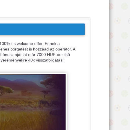
ő 100%-os welcome offer. Ennek a
nes pörgetést is hozzáad az operátor. A
ő bónusz ajánlat már 7000 HUF-os első
t nyereményekre 40x visszaforgatási