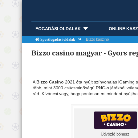
FOGADÁSI OLDALAK
ONLINE KASZ
Sportfogadási oldalak
Bizzo kaszinó
Bizzo casino magyar - Gyors re
A
Bizzo Casino
2021 óta nyújt színvonalas iGaming sz
több, mint 3000 csúcsminőségű RNG-s játékból válasz
rád. Kíváncsi vagy, hogy pontosan mi mindent nyújtha
Üdvözlő bónusz: