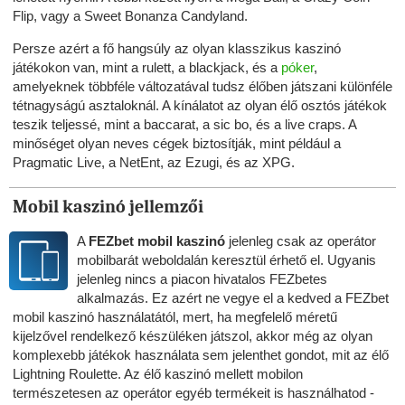
Flip, vagy a Sweet Bonanza Candyland.
Persze azért a fő hangsúly az olyan klasszikus kaszinó
játékokon van, mint a rulett, a blackjack, és a
póker
,
amelyeknek többféle változatával tudsz élőben játszani különféle
tétnagyságú asztaloknál. A kínálatot az olyan élő osztós játékok
teszik teljessé, mint a baccarat, a sic bo, és a live craps. A
minőséget olyan neves cégek biztosítják, mint például a
Pragmatic Live, a NetEnt, az Ezugi, és az XPG.
Mobil kaszinó jellemzői
A
FEZbet mobil kaszinó
jelenleg csak az operátor
mobilbarát weboldalán keresztül érhető el. Ugyanis
jelenleg nincs a piacon hivatalos FEZbetes
alkalmazás. Ez azért ne vegye el a kedved a FEZbet
mobil kaszinó használatától, mert, ha megfelelő méretű
kijelzővel rendelkező készüléken játszol, akkor még az olyan
komplexebb játékok használata sem jelenthet gondot, mit az élő
Lightning Roulette. Az élő kaszinó mellett mobilon
természetesen az operátor egyéb termékeit is használhatod -