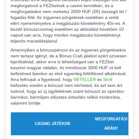
megforgatnod a FEZbetnek a casinó termékén, és a
megforgatáskor nem mehetsz 2000 HUF (5€) összegű tét /
fogadás fölé. Az ingyenes pörgetések esetében a velük
elért nyereményekre a megjátszási követelmény 40x-es. A
kezdő bónuszcsomag esetében az aktiválást követően 10
napod van arra, hogy minden megjátszási követelményt
teljesíts maradéktalanul.
Amennyiben a bónuszpénzre és az ingyenes pörgetésekre
nem tartasz igényt, de a Bonus Crab játékot azért szívesen
kipróbálnád, akkor erre is lehetőséged van a FEZbet
kaszinó magyar oldalán, és mindössze 3000 HUF-ot kell
befizetned ilyenkor az első egyenleg feltöltésed alkalmával.
Arra felhívjuk a figyelmed, hogy
NETELLER
és
Skrill
befizetés esetén a bónuszt nem kérheted, és azt sem árt
tudnod, hogy az új ügyfeleknek szánt bónuszt az operátor
bármikor, bármilyen előzetes értesítés nélkül módosítsa,
valamint törölje.
MEGFORGATÁSI
CASINO JÁTÉKOK
ARÁNY