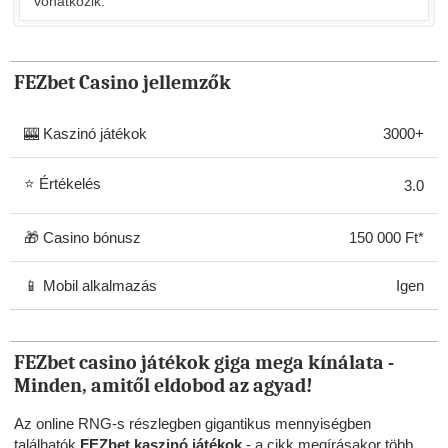
vonatkozik.
FEZbet Casino jellemzők
🎰 Kaszinó játékok
3000+
⭐ Értékelés
3.0
🎁 Casino bónusz
150 000 Ft*
📱 Mobil alkalmazás
Igen
FEZbet casino játékok giga mega kínálata -
Minden, amitől eldobod az agyad!
Az online RNG-s részlegben gigantikus mennyiségben
találhatók
FEZbet kaszinó játékok
- a cikk megírásakor több,