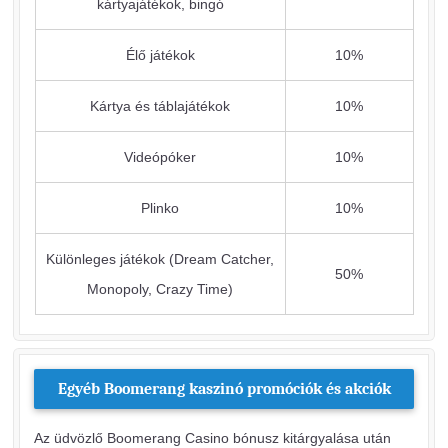
kártyajátékok, bingó
Élő játékok
10%
Kártya és táblajátékok
10%
Videópóker
10%
Plinko
10%
Különleges játékok (Dream Catcher,
50%
Monopoly, Crazy Time)
Egyéb Boomerang kaszinó promóciók és akciók
Az üdvözlő Boomerang Casino bónusz kitárgyalása után