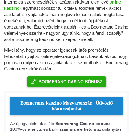
internetes szerencsejáték világában aktívan jelen levő
online
kaszinók
egymást sokszor túllicitálva, többféle remek akciós
ajánlatot is nyújtanak a már meglévő felhasználóik megtartása
érdekében, valamint azért, hogy minél több új játékost
vonzzanak be. Észrevételeink alapján - és a Boomerang Casino
vélemények szerint - nagyon úgy tűnik, hogy a fenti „szabály”
alól a Boomerang kaszinó sem képez kivételt.
Mivel tény, hogy az operátor igencsak ütős promóciós
felhozatalt nyújt az online játékrajongóknak. Lássuk akkor, hogy
pontosan milyen akciós ajánlatokra is számíthatsz - Boomerang
Casino regisztráció után.
BOOMERANG CASINO BÓNUSZ
Boomerang kaszinó Magyarország - Üdvözlő
bónuszajánlat
Az új ügyfeleknek szóló
Boomerang Casino bónusz
100%-os arányú, és bárki számára elérhető a számlanyitás