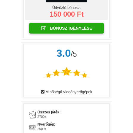
Üdvözlő bónusz:
150 000 Ft
BÓNUSZ IGÉNYLÉSE
3.0
/5
Minőségű videónyerőgépek
Összes játék:
2700+
Nyerőgép:
2500+