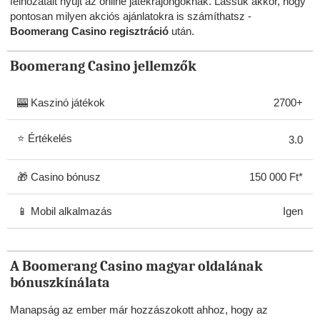
felhozatalt nyújt az online játékrajongóknak. Lássuk akkor, hogy
pontosan milyen akciós ajánlatokra is számíthatsz -
Boomerang Casino regisztráció
után.
Boomerang Casino jellemzők
🎰 Kaszinó játékok
2700+
⭐ Értékelés
3.0
🎁 Casino bónusz
150 000 Ft*
📱 Mobil alkalmazás
Igen
A Boomerang Casino magyar oldalának
bónuszkínálata
Manapság az ember már hozzászokott ahhoz, hogy az