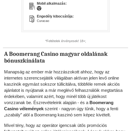
Mobil alkalmazás:
Engedély kibocsátója:
Curacao
*Feltételek érvényesek! 18+;
A Boomerang Casino magyar oldalának
bónuszkínálata
Manapság az ember már hozzászokott ahhoz, hogy az
internetes szerencsejáték világában aktívan jelen levő online
kaszinók egymást sokszor túllicitálva, többféle remek akciós
ajánlatot is nyújtanak a már meglévő felhasználóik megtartása
érdekében, valamint azért, hogy minél több új játékost
vonzzanak be. Észrevételeink alapján - és a
Boomerang
Casino vélemények
szerint - nagyon úgy tűnik, hogy a fenti
„szabály” alól a Boomerang kaszinó sem képez kivételt.
Mivel tény, hogy az operátor igencsak ütős promóciós