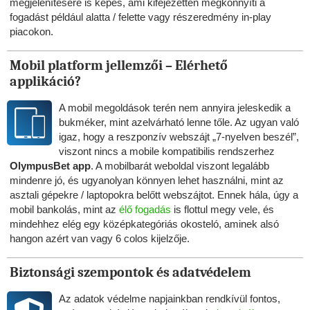
megjelenítésére is képes, ami kifejezetten megkönnyíti a
fogadást például alatta / felette vagy részeredmény in-play
piacokon.
Mobil platform jellemzői – Elérhető
applikáció?
A mobil megoldások terén nem annyira jeleskedik a
bukméker, mint azelvárható lenne tőle. Az ugyan való
igaz, hogy a reszponzív webszájt „7-nyelven beszél”,
viszont nincs a mobile kompatibilis rendszerhez
OlympusBet app
. A mobilbarát weboldal viszont legalább
mindenre jó, és ugyanolyan könnyen lehet használni, mint az
asztali gépekre / laptopokra belőtt webszájtot. Ennek hála, úgy a
mobil bankolás, mint az
élő fogadás
is flottul megy vele, és
mindehhez elég egy középkategóriás okosteló, aminek alsó
hangon azért van vagy 6 colos kijelzője.
Biztonsági szempontok és adatvédelem
Az adatok védelme napjainkban rendkívül fontos,