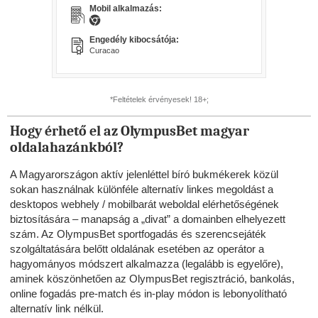
Mobil alkalmazás:
Engedély kibocsátója:
Curacao
*Feltételek érvényesek! 18+;
Hogy érhető el az OlympusBet magyar
oldalahazánkból?
A Magyarországon aktív jelenléttel bíró bukmékerek közül
sokan használnak különféle alternatív linkes megoldást a
desktopos webhely / mobilbarát weboldal elérhetőségének
biztosítására – manapság a „divat” a domainben elhelyezett
szám. Az OlympusBet sportfogadás és szerencsejáték
szolgáltatására belőtt oldalának esetében az operátor a
hagyományos módszert alkalmazza (legalább is egyelőre),
aminek köszönhetően az OlympusBet regisztráció, bankolás,
online fogadás pre-match és in-play módon is lebonyolítható
alternatív link nélkül.