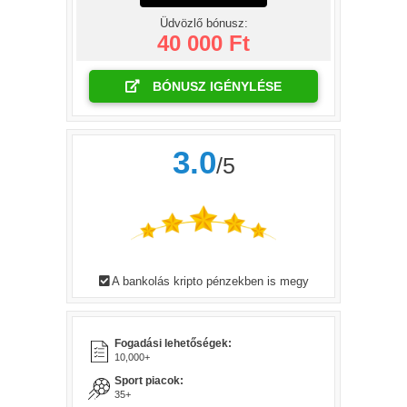
Üdvözlő bónusz:
40 000 Ft
BÓNUSZ IGÉNYLÉSE
3.0
/5
A bankolás kripto pénzekben is megy
Fogadási lehetőségek:
10,000+
Sport piacok:
35+