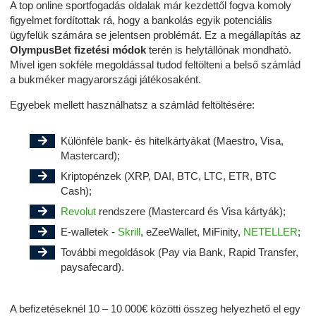
A top online sportfogadás oldalak már kezdettől fogva komoly
figyelmet fordítottak rá, hogy a bankolás egyik potenciális
ügyfelük számára se jelentsen problémát. Ez a megállapítás az
OlympusBet fizetési módok
terén is helytállónak mondható.
Mivel igen sokféle megoldással tudod feltölteni a belső számlád
a bukméker magyarországi játékosaként.
Egyebek mellett használhatsz a számlád feltöltésére:
Különféle bank- és hitelkártyákat (Maestro, Visa,
Mastercard);
Kriptopénzek (XRP, DAI, BTC, LTC, ETR, BTC
Cash);
Revolut
rendszere (Mastercard és Visa kártyák);
E-walletek -
Skrill
, eZeeWallet, MiFinity,
NETELLER
;
További megoldások (Pay via Bank, Rapid Transfer,
paysafecard).
A befizetéseknél 10 – 10 000€ közötti összeg helyezhető el egy