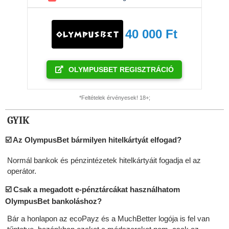
40 000 Ft
OLYMPUSBET REGISZTRÁCIÓ
*Feltételek érvényesek! 18+;
GYIK
☑️ Az OlympusBet bármilyen hitelkártyát elfogad?
Normál bankok és pénzintézetek hitelkártyáit fogadja el az
operátor.
☑️ Csak a megadott e-pénztárcákat használhatom
OlympusBet bankoláshoz?
Bár a honlapon az ecoPayz és a MuchBetter logója is fel van