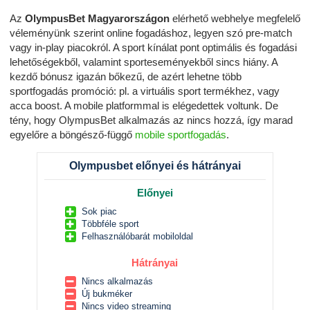
Az
OlympusBet Magyarországon
elérhető webhelye megfelelő
véleményünk szerint online fogadáshoz, legyen szó pre-match
vagy in-play piacokról. A sport kínálat pont optimális és fogadási
lehetőségekből, valamint sporteseményekből sincs hiány. A
kezdő bónusz igazán bőkezű, de azért lehetne több
sportfogadás promóció: pl. a virtuális sport termékhez, vagy
acca boost. A mobile platformmal is elégedettek voltunk. De
tény, hogy OlympusBet alkalmazás az nincs hozzá, így marad
egyelőre a böngésző-függő
mobile sportfogadás
.
Olympusbet előnyei és hátrányai
Előnyei
Sok piac
Többféle sport
Felhasználóbarát mobiloldal
Hátrányai
Nincs alkalmazás
Új bukméker
Nincs video streaming