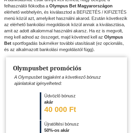
felhasználói fiókodba a
Olympus Bet Magyarországon
elérhető webhelyén, és kiválasztod a BEFIZETÉS / KIFIZETÉS
menü közül azt, amelyiket használni akarod. Ezután következik
az elérhető bankolási megoldások közül annak a kiválasztása,
amit az adott alkalommal használni akarsz. Ha ez is megvolt,
meg kell adnod az összeget, majd követned kell az
Olympus
Bet
sportfogadás bukméker további utasításait (ez opcionális,
és az alkalmazott bankolási megoldástól függ).
Olympusbet promóciós
A Olympusbet tagjaként a következő bónusz
ajánlatokat igényelheted:
Üdvözlő bónusz
akár
40 000 Ft
Újratöltési bónusz
50%-os akár