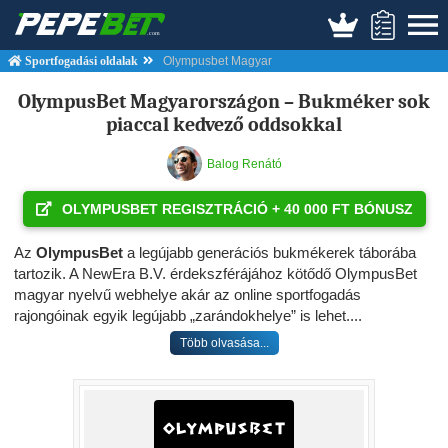
Sportfogadási oldalak
Olympusbet Magyar
OlympusBet Magyarországon – Bukméker sok
piaccal kedvező oddsokkal
Balog Renátó
OLYMPUSBET REGISZTRÁCIÓ + 40 000 FT BÓNUSZ
Az
OlympusBet
a legújabb generációs bukmékerek táborába
tartozik. A NewEra B.V. érdekszférájához kötődő OlympusBet
magyar nyelvű webhelye akár az online sportfogadás
rajongóinak egyik legújabb „zarándokhelye” is lehet.
...
Több olvasása...