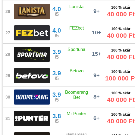
Lanista
100 % akár
4.0
9+
26
40 000 Ft
/5
FEZbet
100 % akár
4.0
10+
27
40 000 Ft
/5
Sportuna
100 % akár
3.9
15+
28
40 000 Ft
/5
Betovo
100 % akár
3.9
9+
29
100 000 F
/5
Boomerang
100 % akár
3.9
8+
30
Bet
40 000 Ft
/5
Mr Punter
100 % akár
3.8
6+
31
40 000 Ft
/5
Hamarosan