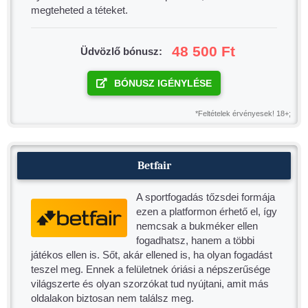
megteheted a téteket.
48 500 Ft
Üdvözlő bónusz:
BÓNUSZ IGÉNYLÉSE
*Feltételek érvényesek! 18+;
Betfair
A sportfogadás tőzsdei formája
ezen a platformon érhető el, így
nemcsak a bukméker ellen
fogadhatsz, hanem a többi
játékos ellen is. Sőt, akár ellened is, ha olyan fogadást
teszel meg. Ennek a felületnek óriási a népszerűsége
világszerte és olyan szorzókat tud nyújtani, amit más
oldalakon biztosan nem találsz meg.