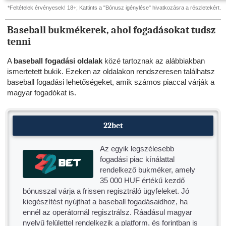
*Feltételek érvényesek! 18+; Kattints a "Bónusz igénylése" hivatkozásra a részletekért.
Baseball bukmékerek, ahol fogadásokat tudsz
tenni
A
baseball fogadási oldalak
közé tartoznak az alábbiakban
ismertetett bukik. Ezeken az oldalakon rendszeresen találhatsz
baseball fogadási lehetőségeket, amik számos piaccal várják a
magyar fogadókat is.
22bet
Az egyik legszélesebb
fogadási piac kínálattal
rendelkező bukméker, amely
35 000 HUF értékű kezdő
bónusszal várja a frissen regisztráló ügyfeleket. Jó
kiegészítést nyújthat a baseball fogadásaidhoz, ha
ennél az operátornál regisztrálsz. Ráadásul magyar
nyelvű felülettel rendelkezik a platform, és forintban is