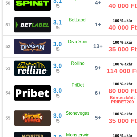
3.1
4+
50
40 000 Ft
/5
BetLabel
100 % akár
3.1
1+
51
40 000 Ft
/5
Diva Spin
100 % akár
3.0
13+
52
35 000 Ft
/5
Rollino
100 % akár
3.0
9+
53
114 000 F
/5
100 % akár
PriBet
3.0
80 000 Ft
6+
54
/5
Bónuszkód:
PRIBET200
Stonevegas
100 % akár
3.0
5+
55
35 000 Ft
/5
Monsterwin
100 % akár