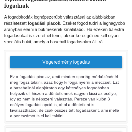
fogadnak
A fogadóirodák legnépszerűbb választásai az alábbiakban
részletezett
fogadási piacok
. Ezeket fogod tudni a legnagyobb
arányban elérni a bukmékerek kínálatából. Ha ezeken túl extra
fogadásokat is szeretnél tenni, akkor keresgélned kell olyan
speciális bukit, amely a baseball fogadásokra állt rá.
Végeredmény fogadás
Ez a fogadási piac az, amit minden sportág mérkőzésénél
meg fogsz találni, azaz hogy ki fogja nyerni a meccset. Ezt
a baseballnál alapjáraton egy kétesélyes fogadásban
helyezik el, hiszen a döntetlennek nagyon kicsi az esélye,
így az nem is népszerű választás. Persze van külön 3
esélyes fogadási opció is, ahol a döntetlent is
kiválaszthatod, de csak összesített fogadásként, ami mellé
a pontszámot is el kell találni