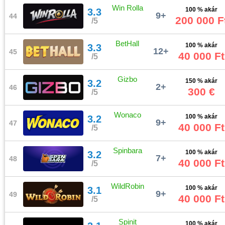
Win Rolla
100 % akár
3.3
9+
44
200 000 F
/5
BetHall
100 % akár
3.3
12+
45
40 000 Ft
/5
Gizbo
150 % akár
3.2
2+
46
300 €
/5
Wonaco
100 % akár
3.2
9+
47
40 000 Ft
/5
Spinbara
100 % akár
3.2
7+
48
40 000 Ft
/5
WildRobin
100 % akár
3.1
9+
49
40 000 Ft
/5
Spinit
100 % akár