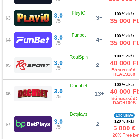
PlayIO
100 % akár
3.0
3+
63
35 000 Ft
/5
Funbet
100 % akár
3.0
4+
64
35 000 Ft
/5
100 % akár
RealSpin
3.0
40 000 Ft
2+
65
/5
Bónuszkód:
REALS100
100 % akár
Dachbet
3.0
40 000 Ft
13+
66
/5
Bónuszkód:
DACH100S
Betplays
Exclusive
3.0
120 % akár
2+
67
/5
5 000 €
+ 20% Free be