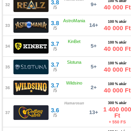
100 % akár
3.8
9+
32
40 000 Ft
/5
AstroMania
100 % akár
3.8
14+
33
40 000 Ft
/5
KinBet
100 % akár
3.7
5+
34
40 000 Ft
/5
Slotuna
100 % akár
3.7
5+
35
40 000 Ft
/5
Wildsino
100 % akár
3.7
2+
36
40 000 Ft
/5
300 % akár
Hamarosan
1 400 00
3.6
13+
37
Ft
/5
+ 550 FS