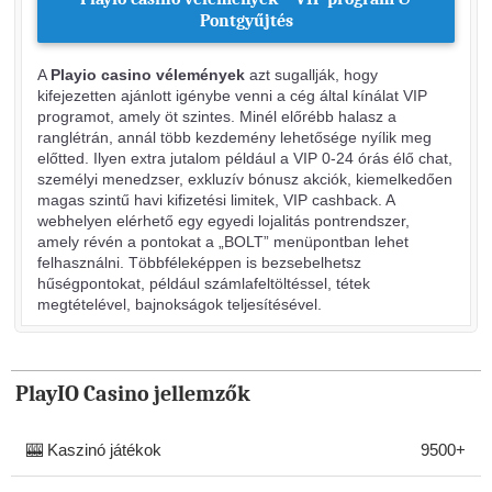
Pontgyűjtés
A
Playio casino vélemények
azt sugallják, hogy
kifejezetten ajánlott igénybe venni a cég által kínálat VIP
programot, amely öt szintes. Minél előrébb halasz a
ranglétrán, annál több kezdemény lehetősége nyílik meg
előtted. Ilyen extra jutalom például a VIP 0-24 órás élő chat,
személyi menedzser, exkluzív bónusz akciók, kiemelkedően
magas szintű havi kifizetési limitek, VIP cashback. A
webhelyen elérhető egy egyedi lojalitás pontrendszer,
amely révén a pontokat a „BOLT” menüpontban lehet
felhasználni. Többféleképpen is bezsebelhetsz
hűségpontokat, például számlafeltöltéssel, tétek
megtételével, bajnokságok teljesítésével.
PlayIO Casino jellemzők
🎰 Kaszinó játékok
9500+