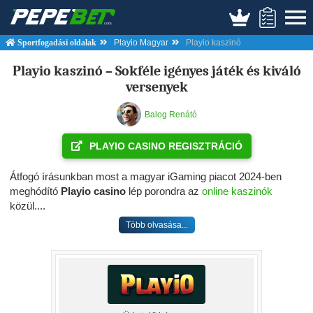
Sportfogadási oldalak
Playio Magyar
Playio kaszinó
Playio kaszinó – Sokféle igényes játék és kiváló
versenyek
Balog Renátó
PLAYIO CASINO REGISZTRÁCIÓ
Átfogó írásunkban most a magyar iGaming piacot 2024-ben
meghódító
Playio casino
lép porondra az
online kaszinók
közül.
...
Több olvasása...