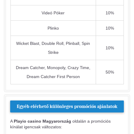
Videó Póker
10%
Plinko
10%
Wicket Blast, Double Roll, Plinball, Spin
10%
Strike
Dream Catcher, Monopoly, Crazy Time,
50%
Dream Catcher First Person
Egyéb elérhető különleges promóciós ajánlatok
A
Playio casino Magyarország
oldalán a promóciós
kínálat igencsak változatos: