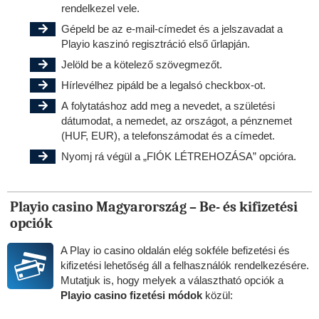
rendelkezel vele.
Gépeld be az e-mail-címedet és a jelszavadat a
Playio kaszinó regisztráció első űrlapján.
Jelöld be a kötelező szövegmezőt.
Hírlevélhez pipáld be a legalsó checkbox-ot.
A folytatáshoz add meg a nevedet, a születési
dátumodat, a nemedet, az országot, a pénznemet
(HUF, EUR), a telefonszámodat és a címedet.
Nyomj rá végül a „FIÓK LÉTREHOZÁSA” opcióra.
Playio casino Magyarország – Be- és kifizetési
opciók
A Play io casino oldalán elég sokféle befizetési és
kifizetési lehetőség áll a felhasználók rendelkezésére.
Mutatjuk is, hogy melyek a választható opciók a
Playio casino fizetési módok
közül: