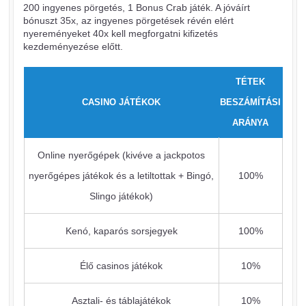
200 ingyenes pörgetés, 1 Bonus Crab játék. A jóváírt
bónuszt 35x, az ingyenes pörgetések révén elért
nyereményeket 40x kell megforgatni kifizetés
kezdeményezése előtt.
TÉTEK
CASINO JÁTÉKOK
BESZÁMÍTÁSI
ARÁNYA
Online nyerőgépek (kivéve a jackpotos
nyerőgépes játékok és a letiltottak + Bingó,
100%
Slingo játékok)
Kenó, kaparós sorsjegyek
100%
Élő casinos játékok
10%
Asztali- és táblajátékok
10%