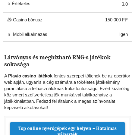
⭐ Értékelés
3.0
🎁 Casino bónusz
150 000 Ft*
📱 Mobil alkalmazás
Igen
Látványos és megbízható RNG-s játékok
sokasága
A
Playio casino játékok
fontos szerepet töltenek be az operátor
weblapján, ugyanis a cég számára a tökéletes játékélmény
garantálása a felhasználóknak kulcsfontosságú. Ezért kizárólag
közismert szoftverfejlesztők munkáival találkozhatsz a
játékkínálatban. Fedezd fel általunk a magas színvonalat
képviselő alkotásokat!
Top online nyerőgépek egy helyen – Hatalmas
választék