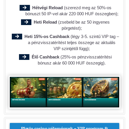
Hétvégi Reload
(szerezd meg az 50%-os
bónuszt 50 IP-vel akár 220 000 HUF összegben);
Heti Reload
(zsebeld be az 50 ingyenes
pörgetést);
Heti 15%-os Cashback
(légy 3-5. szintű VIP tag –
a pénzvisszatérítést teljes összege az aktuális
VIP szintjétől függ);
Élő Cashback
(25%-os pénzvisszatérítési
bónusz akár 60 000 HUF összegig).
Playio casino vélemények – VIP program &