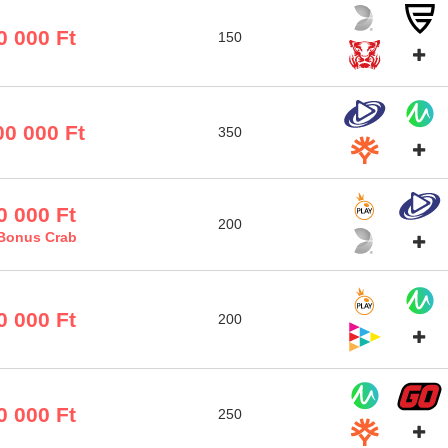
0 000 Ft
150
00 000 Ft
350
0 000 Ft
200
 Bonus Crab
0 000 Ft
200
0 000 Ft
250