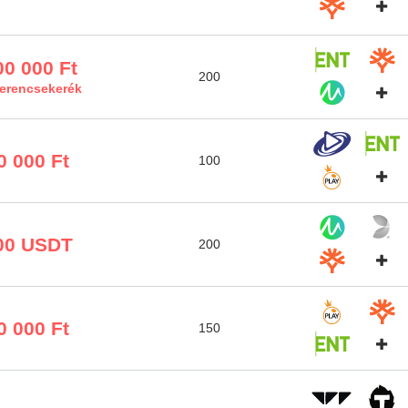
00 000 Ft
200
zerencsekerék
0 000 Ft
100
00 USDT
200
0 000 Ft
150