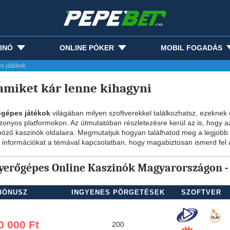
INÓ
ONLINE PÓKER
MOBIL FOGADÁS
s játékok
 amiket kár lenne kihagyni
őgépes játékok
világában milyen szoftverekkel találkozhatsz, ezeknek 
izonyos platformokon.
Az útmutatóban részletezésre kerül az is, hogy 
önböző kaszinók oldalaira. Megmutatjuk hogyan találhatod meg a legjob
 információkat a témával kapcsolatban, hogy magabiztosan ismerd fel a
yerőgépes Online Kaszinók Magyarországon - 
BÓNUSZ
INGYENES PÖRGETÉSEK
SZOFTVER
0 000 Ft
200