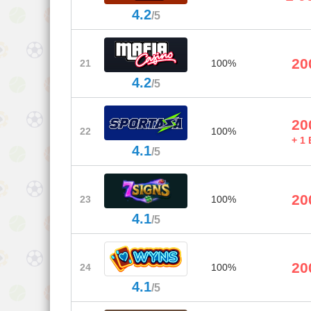
4.2
/5
20
21
100%
4.2
/5
20
22
100%
+ 1
4.1
/5
20
23
100%
4.1
/5
20
24
100%
4.1
/5