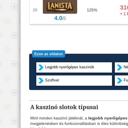
31
25
125%
+ 1
4.0
/5
Ezen az oldalon
Legjobb nyerőgépes kaszinók
Né
Szoftver
Fu
A kaszinó slotok típusai
Mint minden kaszinó játéknál, a
legjobb nyerőgépes
megjelenésben és funkcionalitásban is éles különbsé