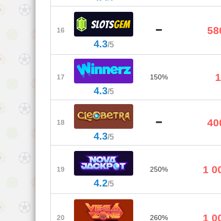
58
16
4.3
/5
1
17
150%
4.3
/5
40
18
4.3
/5
1 0
19
250%
4.2
/5
1 0
20
260%