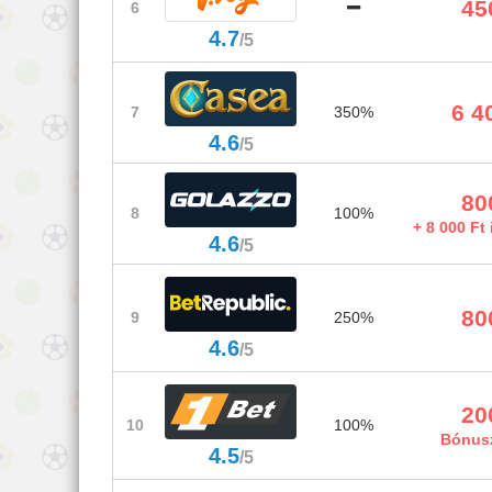
45
6
4.7
/5
6 4
7
350%
4.6
/5
80
8
100%
+ 8 000 Ft
4.6
/5
80
9
250%
4.6
/5
20
10
100%
Bónus
4.5
/5