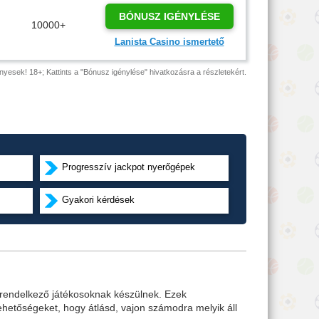
BÓNUSZ IGÉNYLÉSE
10000+
Lanista Casino ismertető
ényesek! 18+; Kattints a "Bónusz igénylése" hivatkozásra a részletekért.
Progresszív jackpot nyerőgépek
Gyakori kérdések
el rendelkező játékosoknak készülnek. Ezek
hetőségeket, hogy átlásd, vajon számodra melyik áll