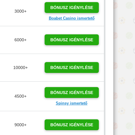
BÓNUSZ IGÉNYLÉSE
3000+
Boabet Casino ismertető
6000+
BÓNUSZ IGÉNYLÉSE
10000+
BÓNUSZ IGÉNYLÉSE
BÓNUSZ IGÉNYLÉSE
4500+
Spinsy ismertető
9000+
BÓNUSZ IGÉNYLÉSE