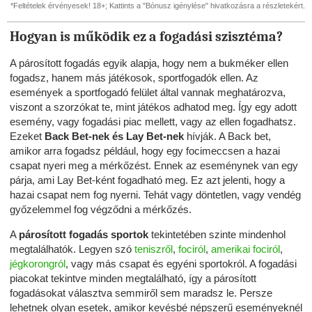
*Feltételek érvényesek! 18+; Kattints a "Bónusz igénylése" hivatkozásra a részletekért.
Hogyan is működik ez a fogadási szisztéma?
A párosított fogadás egyik alapja, hogy nem a bukméker ellen
fogadsz, hanem más játékosok, sportfogadók ellen. Az
események a sportfogadó felület által vannak meghatározva,
viszont a szorzókat te, mint játékos adhatod meg. Így egy adott
esemény, vagy fogadási piac mellett, vagy az ellen fogadhatsz.
Ezeket
Back Bet-nek és Lay Bet-nek
hívják. A Back bet,
amikor arra fogadsz például, hogy egy focimeccsen a hazai
csapat nyeri meg a mérkőzést. Ennek az eseménynek van egy
párja, ami Lay Bet-ként fogadható meg. Ez azt jelenti, hogy a
hazai csapat nem fog nyerni. Tehát vagy döntetlen, vagy vendég
győzelemmel fog végződni a mérkőzés.
A
párosított fogadás sportok
tekintetében szinte mindenhol
megtalálhatók. Legyen szó
teniszről
,
fociról
,
amerikai fociról
,
jégkorongról
, vagy más csapat és egyéni sportokról. A fogadási
piacokat tekintve minden megtalálható, így a párosított
fogadásokat választva semmiről sem maradsz le. Persze
lehetnek olyan esetek, amikor kevésbé népszerű eseményeknél