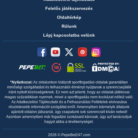
Felelős játékszervezés
Oldaltérkép
Rólunk
Lépj kapcsolatba velünk
*Nyilatkozat:
Az oldalunkon listázott sportfogadási oldalak garantáltan
minőségi szolgáltatást és felhasználói élményt nyújtanak a szerencsejáték
iránt nyitott közösségeknek. Ez nem azt jelenti, hogy az oldalak játékosai
magas százalékban nyernek, mivel a sportfogadás nem kockázat nélkül való.
Az Adatkezelési Tájékoztató és a Felhasználási Feltételek elolvasása
részletesebb információt szolgáltat erről. Amennyiben bármelyik általunk
ajánlott oldalon játszanál, úgy csapatunk sok szerencsét kíván neked!
Azonban amennyiben már fogadási szokásaid károsak, úgy azt tanácsoljuk
hagyd abba a tevékenységet.
2026 © PepeBet247.com