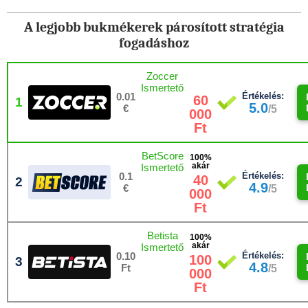
A legjobb bukmékerek párosított stratégia
fogadáshoz
Zoccer
150%
akár
Ismertető
0.01
Értékelés:
60
1
5.0
€
/5
000
Ft
BetScore
100%
akár
Ismertető
0.1
Értékelés:
40
2
4.9
€
/5
000
Ft
Betista
100%
akár
Ismertető
0.10
Értékelés:
100
3
4.8
Ft
/5
000
Ft