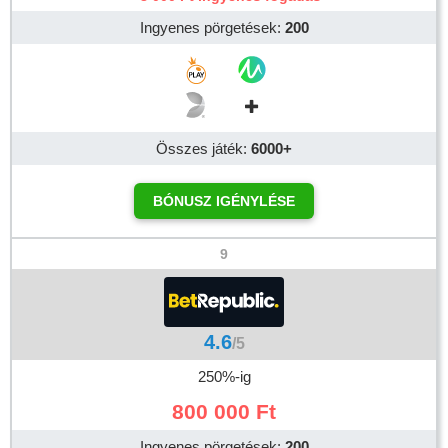
Ingyenes pörgetések:
200
Összes játék:
6000+
BÓNUSZ IGÉNYLÉSE
9
4.6
/5
250%
-ig
800 000 Ft
Ingyenes pörgetések:
200