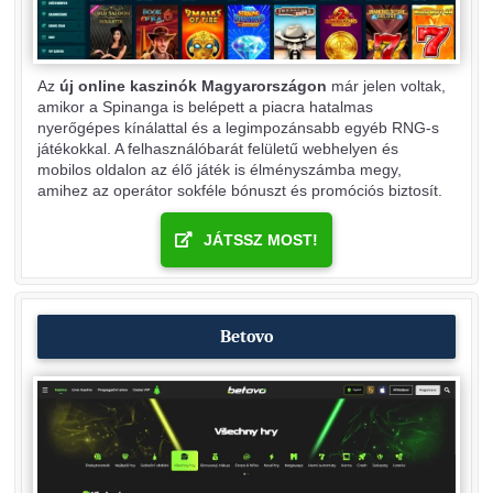
Az
új online kaszinók Magyarországon
már jelen voltak,
amikor a Spinanga is belépett a piacra hatalmas
nyerőgépes kínálattal és a legimpozánsabb egyéb RNG-s
játékokkal. A felhasználóbarát felületű webhelyen és
mobilos oldalon az élő játék is élményszámba megy,
amihez az operátor sokféle bónuszt és promóciós biztosít.
JÁTSSZ MOST!
Betovo