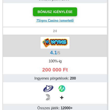
BÓNUSZ IGÉNYLÉSE
7Signs Casino ismertető
24
4.1
/5
100%
-ig
200 000 Ft
Ingyenes pörgetések:
200
Összes játék:
12000+