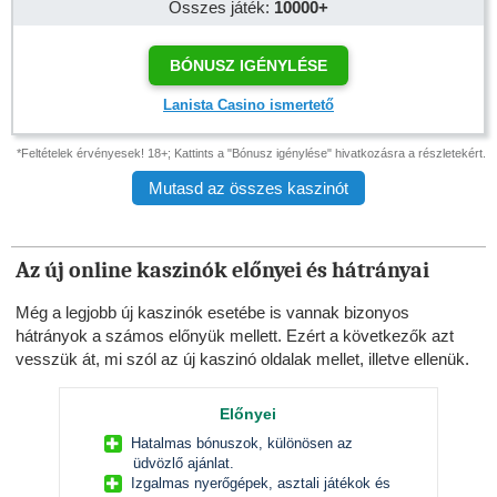
Összes játék:
10000+
BÓNUSZ IGÉNYLÉSE
Lanista Casino ismertető
*Feltételek érvényesek! 18+; Kattints a "Bónusz igénylése" hivatkozásra a részletekért.
Mutasd az összes kaszinót
Az új online kaszinók előnyei és hátrányai
Még a legjobb új kaszinók esetébe is vannak bizonyos
hátrányok a számos előnyük mellett. Ezért a következők azt
vesszük át, mi szól az új kaszinó oldalak mellet, illetve ellenük.
Előnyei
Hatalmas bónuszok, különösen az
üdvözlő ajánlat.
Izgalmas nyerőgépek, asztali játékok és