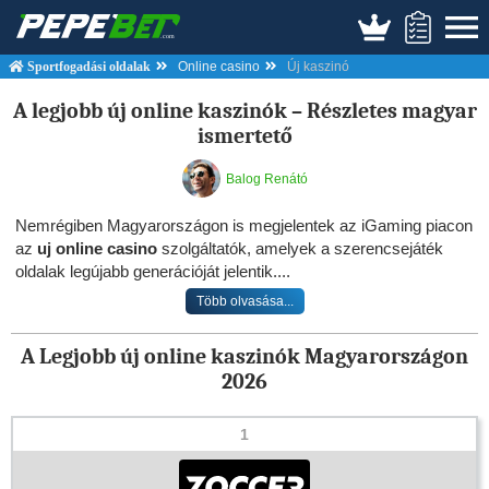
Sportfogadási oldalak
Online casino
Új kaszinó
A legjobb új online kaszinók – Részletes magyar
ismertető
Balog Renátó
Nemrégiben Magyarországon is megjelentek az iGaming piacon
az
uj online casino
szolgáltatók, amelyek a szerencsejáték
oldalak legújabb generációját jelentik.
...
Több olvasása...
A Legjobb új online kaszinók Magyarországon
2026
1