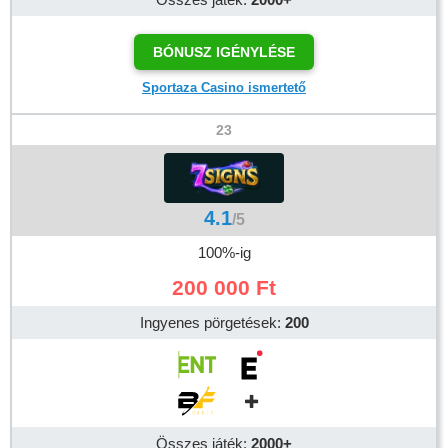
BÓNUSZ IGÉNYLÉSE
Sportaza Casino ismertető
23
4.1
/5
100%
-ig
200 000 Ft
Ingyenes pörgetések:
200
Összes játék:
2000+