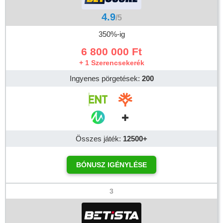
4.9
/5
350%
-ig
6 800 000 Ft
+ 1 Szerencsekerék
Ingyenes pörgetések:
200
Összes játék:
12500+
BÓNUSZ IGÉNYLÉSE
3