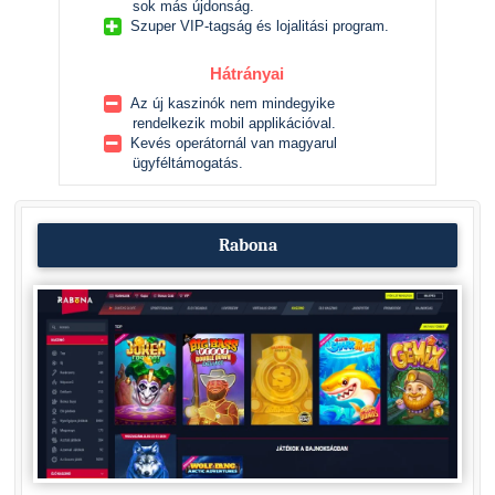
sok más újdonság.
Szuper VIP-tagság és lojalitási program.
Hátrányai
Az új kaszinók nem mindegyike
rendelkezik mobil applikációval.
Kevés operátornál van magyarul
ügyféltámogatás.
Rabona