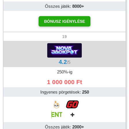
Összes játék:
8000+
BÓNUSZ IGÉNYLÉSE
19
4.2
/5
250%
-ig
1 000 000 Ft
Ingyenes pörgetések:
250
Összes játék:
2000+