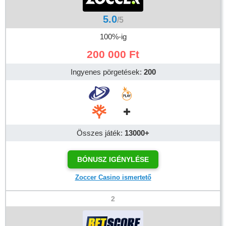
5.0
/5
100%
-ig
200 000 Ft
Ingyenes pörgetések:
200
Összes játék:
13000+
BÓNUSZ IGÉNYLÉSE
Zoccer Casino ismertető
2