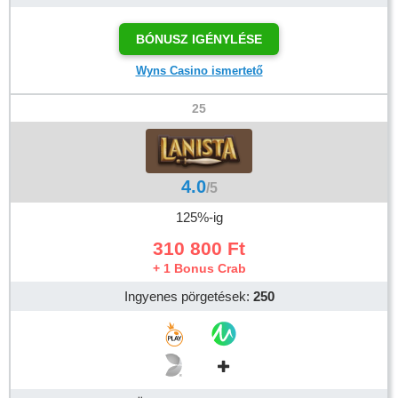
BÓNUSZ IGÉNYLÉSE
Wyns Casino ismertető
25
4.0
/5
125%
-ig
310 800 Ft
+ 1 Bonus Crab
Ingyenes pörgetések:
250