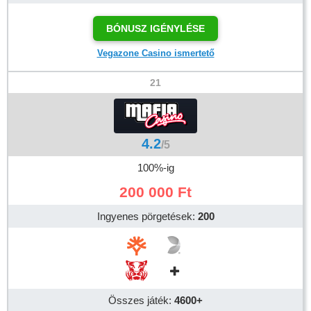
BÓNUSZ IGÉNYLÉSE
Vegazone Casino ismertető
21
4.2
/5
100%
-ig
200 000 Ft
Ingyenes pörgetések:
200
Összes játék:
4600+