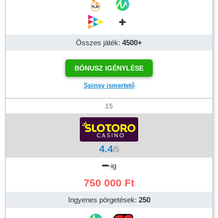
Összes játék:
4500+
BÓNUSZ IGÉNYLÉSE
Spinsy ismertető
15
4.4
/5
-ig
750 000 Ft
Ingyenes pörgetések:
250