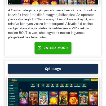
A Cashed elegáns, igényes környezetben várja az új online
kaszinók iránt érdeklődő magyar játékosokat. Az operátor
jókora összegű 100%-os arányú kezdő bónuszt nyújt, amit
relatíve könnyen vissza lehet forgatni. A kiváló élő casino
szolgáltatással is rendelkező webhelyen a VIP szekció
mellett BOLT is van, ahol egyebek mellett ingyenes
pörgetésekhez lehet jutni.
JÁTSSZ MOST!
Spinanga