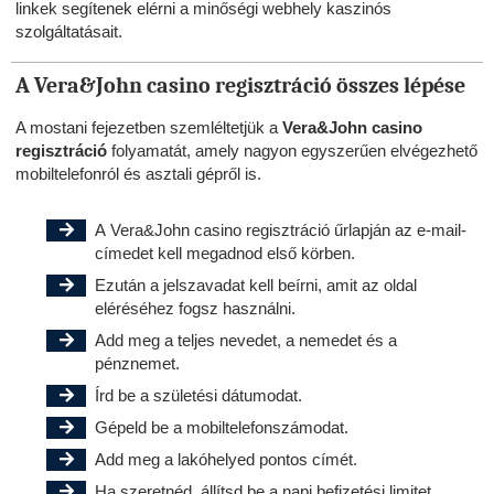
linkek segítenek elérni a minőségi webhely kaszinós
szolgáltatásait.
A Vera&John casino regisztráció összes lépése
A mostani fejezetben szemléltetjük a
Vera&John casino
regisztráció
folyamatát, amely nagyon egyszerűen elvégezhető
mobiltelefonról és asztali gépről is.
A Vera&John casino regisztráció űrlapján az e-mail-
címedet kell megadnod első körben.
Ezután a jelszavadat kell beírni, amit az oldal
eléréséhez fogsz használni.
Add meg a teljes nevedet, a nemedet és a
pénznemet.
Írd be a születési dátumodat.
Gépeld be a mobiltelefonszámodat.
Add meg a lakóhelyed pontos címét.
Ha szeretnéd, állítsd be a napi befizetési limitet.