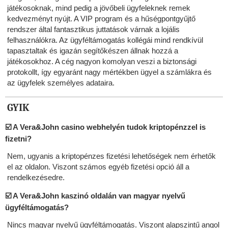
játékosoknak, mind pedig a jövőbeli ügyfeleknek remek
kedvezményt nyújt. A VIP program és a hűségpontgyűjtő
rendszer által fantasztikus juttatások várnak a lojális
felhasználókra. Az ügyféltámogatás kollégái mind rendkívül
tapasztaltak és igazán segítőkészen állnak hozzá a
játékosokhoz. A cég nagyon komolyan veszi a biztonsági
protokollt, így egyaránt nagy mértékben ügyel a számlákra és
az ügyfelek személyes adataira.
GYIK
☑️ A Vera&John casino webhelyén tudok kriptopénzzel is
fizetni?
Nem, ugyanis a kriptopénzes fizetési lehetőségek nem érhetők
el az oldalon. Viszont számos egyéb fizetési opció áll a
rendelkezésedre.
☑️ A Vera&John kaszinó oldalán van magyar nyelvű
ügyféltámogatás?
Nincs magyar nyelvű ügyféltámogatás. Viszont alapszintű angol