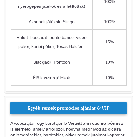
100%
nyerőgépes játékok és a letiltottak)
Azonnali játékok, Slingo
100%
Rulett, baccarat, punto banco, videó
15%
póker, karibi póker, Texas Hold’em
Blackjack, Pontoon
10%
Élő kaszinó játékok
10%
Egyéb remek promóciós ajánlat & VIP
A webszájton egy barátajánló
Vera&John casino bónusz
is elérhető, amely arról szól, hogyha meghívod az oldalra
az ismerőseidet, barátaidat, akkor remek jutalmat kaphatsz.