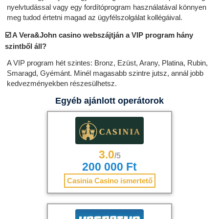
nyelvtudással vagy egy fordítóprogram használatával könnyen
meg tudod értetni magad az ügyfélszolgálat kollégáival.
☑️ A Vera&John casino webszájtján a VIP program hány
szintből áll?
A VIP program hét szintes: Bronz, Ezüst, Arany, Platina, Rubin,
Smaragd, Gyémánt. Minél magasabb szintre jutsz, annál jobb
kedvezményekben részesülhetsz.
Egyéb ajánlott operátorok
3.0
/5
200 000 Ft
Casinia Casino ismertető