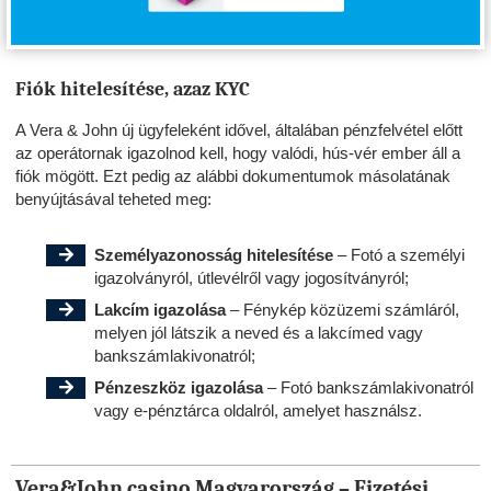
Fiók hitelesítése, azaz KYC
A Vera & John új ügyfeleként idővel, általában pénzfelvétel előtt
az operátornak igazolnod kell, hogy valódi, hús-vér ember áll a
fiók mögött. Ezt pedig az alábbi dokumentumok másolatának
benyújtásával teheted meg:
Személyazonosság hitelesítése
– Fotó a személyi
igazolványról, útlevélről vagy jogosítványról;
Lakcím igazolása
– Fénykép közüzemi számláról,
melyen jól látszik a neved és a lakcímed vagy
bankszámlakivonatról;
Pénzeszköz igazolása
– Fotó bankszámlakivonatról
vagy e-pénztárca oldalról, amelyet használsz.
Vera&John casino Magyarország – Fizetési