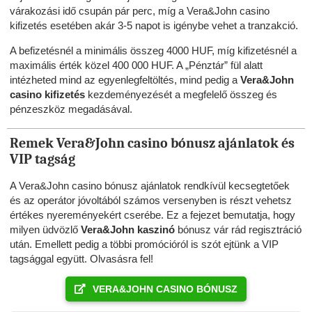
várakozási idő csupán pár perc, míg a Vera&John casino
kifizetés esetében akár 3-5 napot is igénybe vehet a tranzakció.
A befizetésnél a minimális összeg 4000 HUF, míg kifizetésnél a
maximális érték közel 400 000 HUF. A „Pénztár” fül alatt
intézheted mind az egyenlegfeltöltés, mind pedig a
Vera&John
casino kifizetés
kezdeményezését a megfelelő összeg és
pénzeszköz megadásával.
Remek Vera&John casino bónusz ajánlatok és
VIP tagság
A Vera&John casino bónusz ajánlatok rendkívül kecsegtetőek
és az operátor jóvoltából számos versenyben is részt vehetsz
értékes nyereményekért cserébe. Ez a fejezet bemutatja, hogy
milyen üdvözlő
Vera&John kaszinó
bónusz vár rád regisztráció
után. Emellett pedig a többi promócióról is szót ejtünk a VIP
tagsággal együtt. Olvasásra fel!
VERA&JOHN CASINO BÓNUSZ