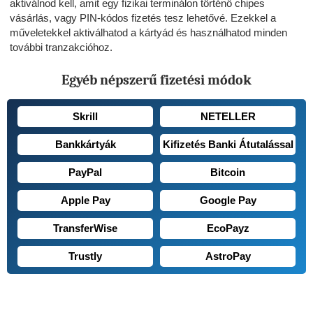
aktiválnod kell, amit egy fizikai terminálon történő chipes
vásárlás, vagy PIN-kódos fizetés tesz lehetővé. Ezekkel a
műveletekkel aktiválhatod a kártyád és használhatod minden
további tranzakcióhoz.
Egyéb népszerű fizetési módok
Skrill
NETELLER
Bankkártyák
Kifizetés Banki Átutalással
PayPal
Bitcoin
Apple Pay
Google Pay
TransferWise
EcoPayz
Trustly
AstroPay