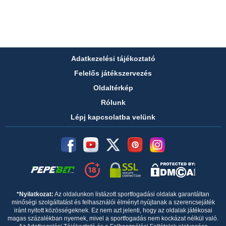
Adatkezelési tájékoztató
Felelős játékszervezés
Oldaltérkép
Rólunk
Lépj kapcsolatba velünk
*Nyilatkozat:
Az oldalunkon listázott sportfogadási oldalak garantáltan
minőségi szolgáltatást és felhasználói élményt nyújtanak a szerencsejáték
iránt nyitott közösségeknek. Ez nem azt jelenti, hogy az oldalak játékosai
magas százalékban nyernek, mivel a sportfogadás nem kockázat nélkül való.