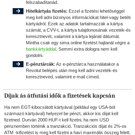
felszabadítanád.
Hitelkártyás fizetés:
Ezzel a fizetési lehetőséggel
meg kell adni bizonyos információkat hitel-vagy betéti
kártyádról. Ezek az adatok tartalmazzák a kártya
számát, a CVV-t, a kártya tulajdonosának vezeték-és
keresztnevét, valamint a kártya lejárati dátumát.
Mintha csak egy sima online fizetést hajtanál végre a
bankkártyáddal
. Semmi extra dologra nem kell
gondolni.
E-pénztárcák:
Az e-pénztárca használatakor a
Revolut belépés után meg kell adni vezeték-és
keresztneved, valamint e-mail címed.
Díjak ás átfutási idők a fizetések kapcsán
Ha nem EGT-kibocsátott kártyával (például egy USA-ból
származó kártyával) helyezel be pénzt, akkor kis díjat kell
fizetned. Durván 2000 HUF-t kell fizetni, ha nem USD
pénznemben történik a tranzakció. Tranzakciós díjat és 2%-os
ATM -kifizetést is meg kell fizetni a havi maximális összeg felett.