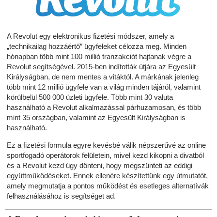
A Revolut egy elektronikus fizetési módszer, amely a
„technikailag hozzáértő” ügyfeleket célozza meg. Minden
hónapban több mint 100 millió tranzakciót hajtanak végre a
Revolut segítségével. 2015-ben indították útjára az Egyesült
Királyságban, de nem mentes a vitáktól. A márkának jelenleg
több mint 12 millió ügyfele van a világ minden tájáról, valamint
körülbelül 500 000 üzleti ügyfele. Több mint 30 valuta
használható a Revolut alkalmazással párhuzamosan, és több
mint 35 országban, valamint az Egyesült Királyságban is
használható.
Ez a fizetési formula egyre kevésbé válik népszerűvé az online
sportfogadó operátorok felületein, mivel kezd kikopni a divatból
és a Revolut kezd úgy dönteni, hogy megszünteti az eddigi
együttműködéseket. Ennek ellenére készítettünk egy útmutatót,
amely megmutatja a pontos működést és esetleges alternatívák
felhasználásához is segítséget ad.