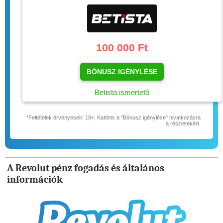
100 000 Ft
BÓNUSZ IGÉNYLÉSE
Betista ismertető
*Feltételek érvényesek! 18+; Kattints a "Bónusz igénylése" hivatkozásra
a részletekért.
A Revolut pénz fogadás és általános
információk