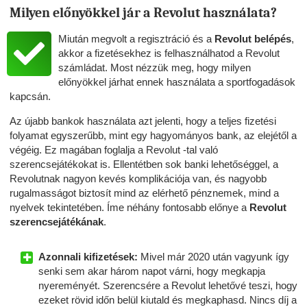
Milyen előnyökkel jár a Revolut használata?
Miután megvolt a regisztráció és a
Revolut belépés
,
akkor a fizetésekhez is felhasználhatod a Revolut
számládat. Most nézzük meg, hogy milyen
előnyökkel járhat ennek használata a sportfogadások
kapcsán.
Az újabb bankok használata azt jelenti, hogy a teljes fizetési
folyamat egyszerűbb, mint egy hagyományos bank, az elejétől a
végéig. Ez magában foglalja a Revolut -tal való
szerencsejátékokat is. Ellentétben sok banki lehetőséggel, a
Revolutnak nagyon kevés komplikációja van, és nagyobb
rugalmasságot biztosít mind az elérhető pénznemek, mind a
nyelvek tekintetében. Íme néhány fontosabb előnye a
Revolut
szerencsejátékának
.
Azonnali kifizetések:
Mivel már 2020 után vagyunk így
senki sem akar három napot várni, hogy megkapja
nyereményét. Szerencsére a Revolut lehetővé teszi, hogy
ezeket rövid időn belül kiutald és megkaphasd. Nincs díj a