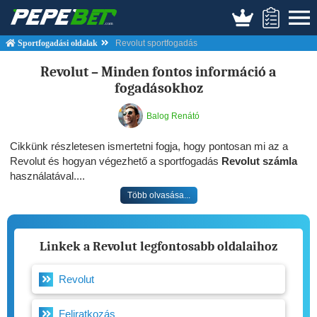
Sportfogadási oldalak
Revolut sportfogadás
Revolut – Minden fontos információ a
fogadásokhoz
Balog Renátó
Cikkünk részletesen ismertetni fogja, hogy pontosan mi az a
Revolut és hogyan végezhető a sportfogadás
Revolut számla
használatával.
...
Több olvasása...
Linkek a Revolut legfontosabb oldalaihoz
Revolut
Feliratkozás