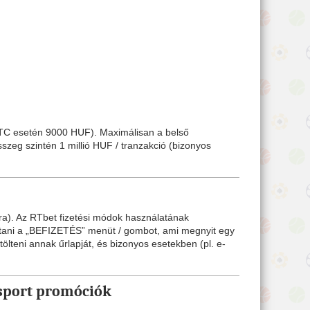
(BTC esetén 9000 HUF). Maximálisan a belső
sszeg szintén 1 millió HUF / tranzakció (bizonyos
sra). Az RTbet fizetési módok használatának
asztani a „BEFIZETÉS” menüt / gombot, ami megnyit egy
l tölteni annak űrlapját, és bizonyos esetekben (pl. e-
 sport promóciók