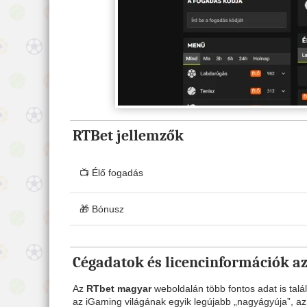
RTBet jellemzők
📺 Élő fogadás
🎁 Bónusz
Cégadatok és licencinformációk a
Az
RTbet magyar
weboldalán több fontos adat is talá
az iGaming világának egyik legújabb „nagyágyúja”, az 