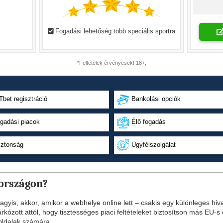
Fogadási lehetőség több speciális sportra
*Feltételek érvényesek! 18+;
Tbet regisztráció
Bankolási opciók
gadási piacok
Élő fogadás
iztonság
Ügyfélszolgálat
országon?
s, akkor, amikor a webhelye online lett – csakis egy különleges hivatk
árkózott attól, hogy tisztességes piaci feltételeket biztosítson más EU
oldalak számára.