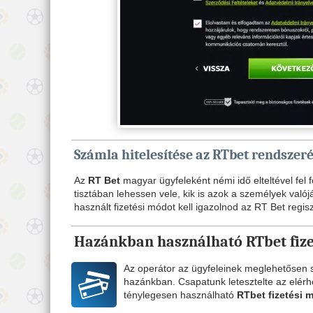
Számla hitelesítése az RTbet rendszer
Az
RT Bet
magyar ügyfeleként némi idő elteltével fel 
tisztában lehessen vele, kik is azok a személyek val
használt fizetési módot kell igazolnod az RT Bet regis
Hazánkban használható RTbet fiz
Az operátor az ügyfeleinek meglehetősen s
hazánkban. Csapatunk letesztelte az elérhe
ténylegesen használható
RTbet fizetési 