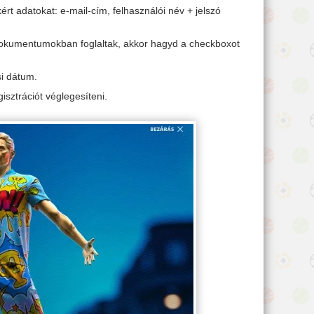
rt adatokat: e-mail-cím, felhasználói név + jelszó
 dokumentumokban foglaltak, akkor hagyd a checkboxot
si dátum.
sztrációt véglegesíteni.