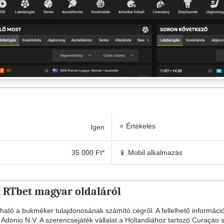
⭐ Értékelés
Igen
35 000 Ft*
📱 Mobil alkalmazás
z RTbet magyar oldaláról
lható a bukméker tulajdonosának számító cégről. A fellelhető informác
Adonio N.V. A szerencsejáték vállalat a Hollandiához tartozó Curaçao s