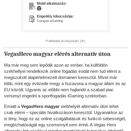
Mobil alkalmazás:
Engedély kibocsátója:
Curaçao eGaming
*Feltételek érvényesek! 18+;
VegasHero magyar elérés alternatív úton
Ma már meg sem lepődik azon az ember, ha külföldön
székhellyel rendelkezik online fogadás irodát nem tud elérni a
megszokott alapértelmezett domainen keresztül. Mivel már
több, mint egy évtizede megy a huzavona a magyar állam és az
EU között. Ugyanis az előbbi nem hajlandó a szabad piac
versenyt engedni a sportfogadás iGaming szektorban.
Emiatt a
VegasHero magyar
webhelyét alternatív úton lehet
csak elérni – speciális hivatkozáson keresztül. Ugyanakkor az
is tény, hogy ez az online szolgáltatások és funkció sebességét,
megbízhatóságát egy szemernyit sem érinti. A Vegas Hero
alternatív link ráadásul minden megbízható bukméker áttekintő