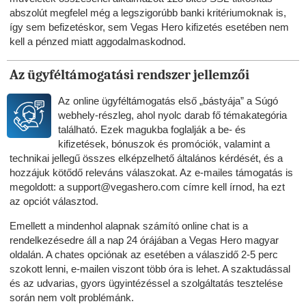
abszolút megfelel még a legszigorúbb banki kritériumoknak is,
így sem befizetéskor, sem Vegas Hero kifizetés esetében nem
kell a pénzed miatt aggodalmaskodnod.
Az ügyféltámogatási rendszer jellemzői
Az online ügyféltámogatás első „bástyája” a Súgó
webhely-részleg, ahol nyolc darab fő témakategória
található. Ezek magukba foglalják a be- és
kifizetések, bónuszok és promóciók, valamint a
technikai jellegű összes elképzelhető általános kérdését, és a
hozzájuk kötődő releváns válaszokat. Az e-mailes támogatás is
megoldott: a
support@vegashero.com
címre kell írnod, ha ezt
az opciót választod.
Emellett a mindenhol alapnak számító online chat is a
rendelkezésedre áll a nap 24 órájában a Vegas Hero magyar
oldalán. A chates opciónak az esetében a válaszidő 2-5 perc
szokott lenni, e-mailen viszont több óra is lehet. A szaktudással
és az udvarias, gyors ügyintézéssel a szolgáltatás tesztelése
során nem volt problémánk.