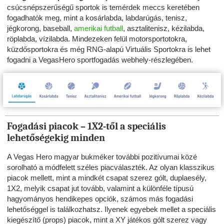
csúcsnépszerűségű sportok is temérdek meccs keretében
fogadhatók meg, mint a kosárlabda, labdarúgás, tenisz,
jégkorong, baseball,
amerikai futball
, asztalitenisz, kézilabda,
röplabda, vízilabda. Mindezeken felül motorsportotokra,
küzdősportokra és még RNG-alapú Virtuális Sportokra is lehet
fogadni a VegasHero sportfogadás webhely-részlegében.
Fogadási piacok – 1X2-től a speciális
lehetőségekig minden
A Vegas Hero magyar bukméker további pozitívumai közé
sorolható a módfelett széles piacválaszték. Az olyan klasszikus
piacok mellett, mint a mindkét csapat szerez gólt, duplaesély,
1X2, melyik csapat jut tovább, valamint a különféle típusú
hagyományos hendikepes opciók, számos más fogadási
lehetőséggel is találkozhatsz. Ilyenek egyebek mellet a speciális
kiegészítő (props) piacok, mint a XY játékos gólt szerez vagy