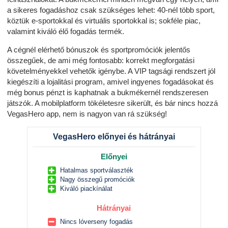
a sikeres fogadáshoz csak szükséges lehet: 40-nél több sport,
köztük e-sportokkal és virtuális sportokkal is; sokféle piac,
valamint kiváló élő fogadás termék.
A cégnél elérhető bónuszok és sportpromóciók jelentős
összegűek, de ami még fontosabb: korrekt megforgatási
követelményekkel vehetők igénybe. A VIP tagsági rendszert jól
kiegészíti a lojalitási program, amivel ingyenes fogadásokat és
még bonus pénzt is kaphatnak a bukmékernél rendszeresen
játszók. A mobilplatform tökéletesre sikerült, és bár nincs hozzá
VegasHero app, nem is nagyon van rá szükség!
VegasHero előnyei és hátrányai
Előnyei
Hatalmas sportválaszték
Nagy összegű promóciók
Kiváló piackínálat
Hátrányai
Nincs lóverseny fogadás