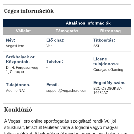
Céges információk
Általános információk
Vállalat
Támogatás
Biztonság
Név:
Élő chat:
Titkosítás:
VegasHero
Van
SSL
Székhelyek or
Licenc
Telefon:
Központok:
tulajdonosa:
-
Dr. H. Fergusonweg
Curaçao eGaming
1, Curaçao
Engedély szám:
Tulajdonos:
Email:
B2C-D8D8GKS7-
Adonio N.V.
support@vegashero.com
1668JAZ
Konklúzió
A VegasHero online sportfogadás szolgáltató rendkívül jól
strukturált, letisztult felületen várja a fogadni vágyó magyar
felhasználókat. A bukmékernél minden megvan egy helyen, ami