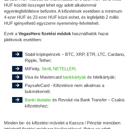
HUF közötti összeget lehet egy adott alkalommal
egyenlegfeltöltésre befizetni. A kifizetések esetében a minimum
4 ezer HUF és 23 ezer HUF közé eshet, és legfeljebb 2 millió
HUF igényelhető egyszerre nyeremény-felvételnél.
Ezek a
VegasHero fizetési módok
használhatók hazai
játékosok esetében:
Stabil kriptopénzek – BTC, XRP, ETR, LTC, Cardano,
Ripple, Tether;
MiFinity,
Skrill
,
NETELLER
;
Visa és Mastercard
bankkártyák
és hitelkártyák;
PaysafeCard - Kifizetésre nem alkalmas a
bukmékernél;
Banki átutalás
és Revolut via Bank Transfer – Csakis
kifizetéshez;
Minden be- és kifizetési művelet a Kassza / Pénztár menüben
intézhető fizetési módszer kiválasztással, illetve az adott