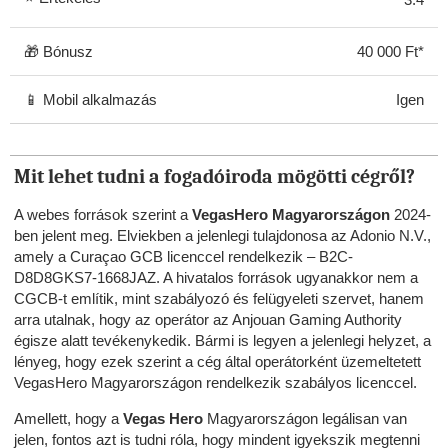
🎁 Bónusz
40 000 Ft*
📱 Mobil alkalmazás
Igen
Mit lehet tudni a fogadóiroda mögötti cégről?
A webes források szerint a
VegasHero Magyarországon
2024-
ben jelent meg. Elviekben a jelenlegi tulajdonosa az Adonio N.V.,
amely a Curaçao GCB licenccel rendelkezik – B2C-
D8D8GKS7-1668JAZ. A hivatalos források ugyanakkor nem a
CGCB-t említik, mint szabályozó és felügyeleti szervet, hanem
arra utalnak, hogy az operátor az Anjouan Gaming Authority
égisze alatt tevékenykedik. Bármi is legyen a jelenlegi helyzet, a
lényeg, hogy ezek szerint a cég által operátorként üzemeltetett
VegasHero Magyarországon rendelkezik szabályos licenccel.
Amellett, hogy a
Vegas Hero
Magyarországon legálisan van
jelen, fontos azt is tudni róla, hogy mindent igyekszik megtenni