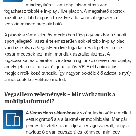
mindegyikére – ami épp folyamatban van –
fogadhatsz többféle in-play / live piacon. A megtehető sportok
között az e-labdarúgástól kezdve a futsalon át egészen a
teniszig minden megtalálható.
A piacok száma jelentős mértékben függ ugyanakkor az adott
sport jellegétől: azaz értelemszerűen sokkal több in-play piac
van biztosítva a VegasHero live fogadás részlegében foci és
kosár meccsekhez, mint mondjuk asztaliteniszhez. A
fogadásokat az operátor live streaming funkció révén támogatja,
amely jelen esetben az új generációs VR-Field animációs
megjelenítők közé tartozik. Így nagyon sokféle élő adatot is nyújt
a meccsek közvetítése mellett.
VegasHero vélemények – Mit várhatunk a
mobilplatformtól?
A
VegasHero vélemények
számításba vétele mellett
vettük górcső alá a bukméker mobiloldalát. Már pár
perces tesztelés után teljesen világossá vált, hogy a
navigáció olyan egyszerű és könnyed, mint egy