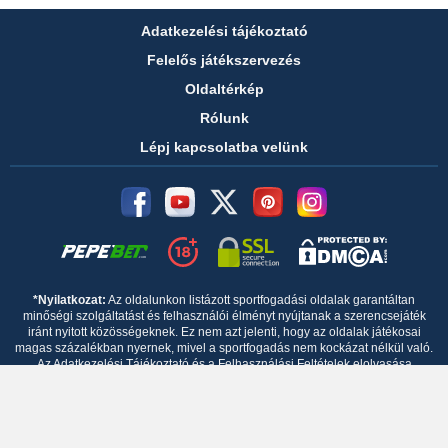
Adatkezelési tájékoztató
Felelős játékszervezés
Oldaltérkép
Rólunk
Lépj kapcsolatba velünk
*Nyilatkozat:
Az oldalunkon listázott sportfogadási oldalak garantáltan
minőségi szolgáltatást és felhasználói élményt nyújtanak a szerencsejáték
iránt nyitott közösségeknek. Ez nem azt jelenti, hogy az oldalak játékosai
magas százalékban nyernek, mivel a sportfogadás nem kockázat nélkül való.
Az Adatkezelési Tájékoztató és a Felhasználási Feltételek elolvasása
részletesebb információt szolgáltat erről. Amennyiben bármelyik általunk
ajánlott oldalon játszanál, úgy csapatunk sok szerencsét kíván neked!
Azonban amennyiben már fogadási szokásaid károsak, úgy azt tanácsoljuk
hagyd abba a tevékenységet.