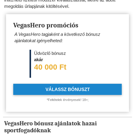
megoldás űrlapjának kitöltésével.
VegasHero promóciós
A VegasHero tagjaként a következő bónusz
ajánlatokat igényelheted:
Üdvözlő bónusz
akár
40 000 Ft
VÁLASSZ BÓNUSZT
*Feltételek érvényesek! 18+;
VegasHero bónusz ajánlatok hazai
sportfogadóknak