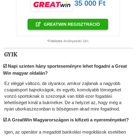
35 000 Ft
GREATWIN REGISZTRÁCIÓ
*Feltételek érvényesek! 18+;
GYIK
☑️ Napi szinten hány sporteseményre lehet fogadni a Great
Win magyar oldalán?
Ez eléggé változó, de olyankor, amikor zajlanak a nagyobb
csapatsport bajnokságok, és egyéb, komolyabb tömegeket
vonzó sportoknak is szezonjuk van több ezer fogadási
lehetőséget kínál a bukméker. De a helyzet az, hogy még a
nyári uborkaszezonban is bőségesen akad mire fogadnod.
☑️ A GreatWin Magyarországon is kifizeti a nyereményeket?
Igen, az operátor a megadott bankolási megoldások esetében