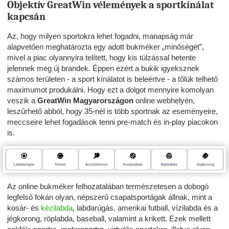
Objektív GreatWin vélemények a sportkínálat
kapcsán
Az, hogy milyen sportokra lehet fogadni, manapság már
alapvetően meghatározta egy adott bukméker „minőségét”,
mivel a piac olyannyira telített, hogy kis túlzással hetente
jelennek meg új brandek. Éppen ezért a bukik igyeksznek
számos területen - a sport kínálatot is beleértve - a tőlük telhető
maximumot produkálni. Hogy ezt a dolgot mennyire komolyan
veszik a
GreatWin Magyarországon
online webhelyén,
leszűrhető abból, hogy 35-nél is több sportnak az eseményeire,
meccseire lehet fogadások tenni pre-match és in-play piacokon
is.
Az online bukméker felhozatalában természetesen a dobogó
legfelső fokán olyan, népszerű csapatsportágak állnak, mint a
kosár- és
kézilabda
, labdarúgás, amerikai futball, vízilabda és a
jégkorong, röplabda, baseball, valamint a krikett. Ezek mellett