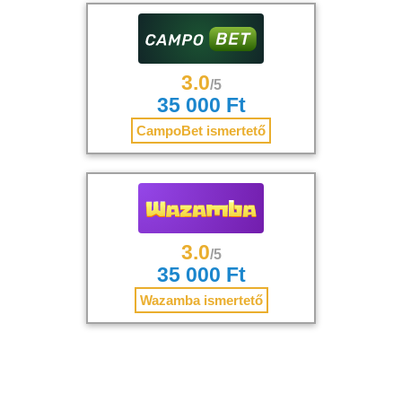
3.0
/5
35 000 Ft
CampoBet ismertető
3.0
/5
35 000 Ft
Wazamba ismertető