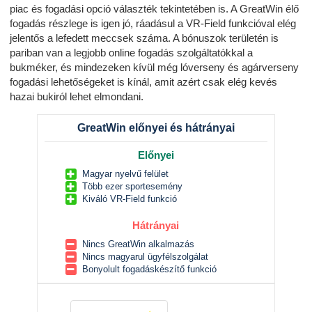
piac és fogadási opció választék tekintetében is. A GreatWin élő
fogadás részlege is igen jó, ráadásul a VR-Field funkcióval elég
jelentős a lefedett meccsek száma. A bónuszok területén is
pariban van a legjobb online fogadás szolgáltatókkal a
bukméker, és mindezeken kívül még lóverseny és agárverseny
fogadási lehetőségeket is kínál, amit azért csak elég kevés
hazai bukiról lehet elmondani.
GreatWin előnyei és hátrányai
Előnyei
Magyar nyelvű felület
Több ezer sportesemény
Kiváló VR-Field funkció
Hátrányai
Nincs GreatWin alkalmazás
Nincs magyarul ügyfélszolgálat
Bonyolult fogadáskészítő funkció