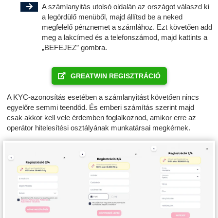
A számlanyitás utolsó oldalán az országot válaszd ki
a legördülő menüből, majd állítsd be a neked
megfelelő pénznemet a számlához. Ezt követően add
meg a lakcímed és a telefonszámod, majd kattints a
„BEFEJEZ” gombra.
GREATWIN REGISZTRÁCIÓ
A KYC-azonosítás esetében a számlanyitást követően nincs
egyelőre semmi teendőd. És emberi számítás szerint majd
csak akkor kell vele érdemben foglalkoznod, amikor erre az
operátor hitelesítési osztályának munkatársai megkérnek.