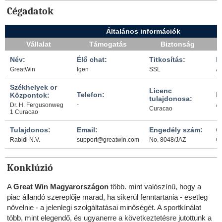
Cégadatok
Általános információk
Vállalat
Támogatás
Biztonság
J
Név:
Élő chat:
Titkosítás:
B
GreatWin
Igen
SSL
Ál
Székhelyek or
Licenc
Telefon:
F
Központok:
tulajdonosa:
-
Ál
Dr. H. Fergusonweg
Curacao
1 Curacao
Tulajdonos:
Email:
Engedély szám:
G
Rabidi N.V.
support@greatwin.com
No. 8048/JAZ
Ga
Konklúzió
A
Great Win Magyarországon
több. mint valószínű, hogy a
piac állandó szereplője marad, ha sikerül fenntartania - esetleg
növelnie - a jelenlegi szolgáltatásai minőségét. A sportkínálat
több, mint elegendő, és ugyanerre a következtetésre jutottunk a