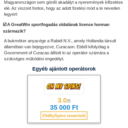
Magyarországon sem gördít akadályt a nyeremények kifizetése
elé. Az viszont fontos, hogy az adott fizetési mód a te neveden
legyen!
☑️ A GreatWin sportfogadás oldalának licence honnan
származik?
A bukméker anyacége a Rabidi N.V., amely Hollandia társult
államéban van bejegyezve, Curacaon. Ebből kifolyólag a
Government of Curacao állított ki az operátor számára a
szükséges működési engedélyt.
Egyéb ajánlott operátorok
3.0
/5
35 000 Ft
OhMySpins ismertető