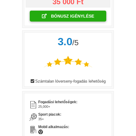
35 000 Ft
BÓNUSZ IGÉNYLÉSE
3.0
/5
Számtalan lóverseny-fogadás lehetőség
Fogadási lehetőségek:
25,000+
Sport piacok:
35+
Mobil alkalmazás: