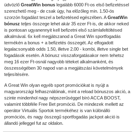
üdvözlő
GreatWin bonus
legalább 6000 Ft-os első befizetéssel
szerezhető meg - de csak úgy, ha előzőleg min. 1.50-ös
szorzón fogadást teszel a befizetésed egészében. A
GreatWin
bónusz
teljes összege lehet akár 35 ezer Ft-is, de akkor neked
is pontosan ugyanennyit kell befizetni első számlafeltöltésed
alkalmával. 6x kell megjátszanod a Great Win sportfogadás
termékén a bonus + a befizetés összegét. Az elfogadott
legalacsonyabb odds 1.50, illetve 2.00 - kombi, illetve single bet
fogadások esetén. A bónusz visszaforgatásakor nem tehetsz
meg 16 ezer Ft-osnál nagyobb téteket alkalmanként, és
összességében 30 napod van a megjátszási követelmények
teljesítésére.
A Great Win olyan egyéb sport promóciókat is nyújt a
magyarországi felhasználóinak, mint a reload bónuszos akció, a
szinte mindenhol nagy népszerűséggel bíró ACCA BOOST,
valamint többféle Free Bet promóció. De mindezek mellett az
operátor Virtuális Sportok termékéhez is van különálló
promóciós, és nagy összegű sportfogadás jackpot akció is
állandó jelleggel fut az oldalon.