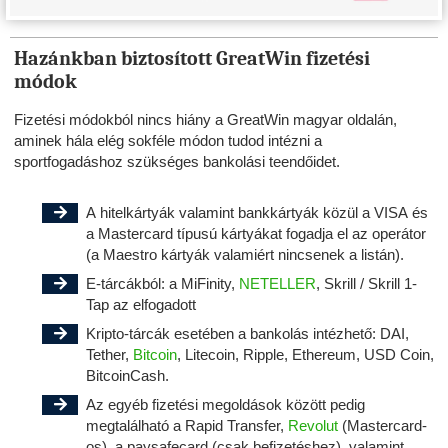
Hazánkban biztosított GreatWin fizetési
módok
Fizetési módokból nincs hiány a GreatWin magyar oldalán,
aminek hála elég sokféle módon tudod intézni a
sportfogadáshoz szükséges bankolási teendőidet.
A hitelkártyák valamint bankkártyák közül a VISA és
a Mastercard típusú kártyákat fogadja el az operátor
(a Maestro kártyák valamiért nincsenek a listán).
E-tárcákból: a MiFinity,
NETELLER
, Skrill / Skrill 1-
Tap az elfogadott
Kripto-tárcák esetében a bankolás intézhető: DAI,
Tether,
Bitcoin
, Litecoin, Ripple, Ethereum, USD Coin,
BitcoinCash.
Az egyéb fizetési megoldások között pedig
megtalálható a Rapid Transfer,
Revolut
(Mastercard-
os), a paysafecard (csak befizetéshez), valamint