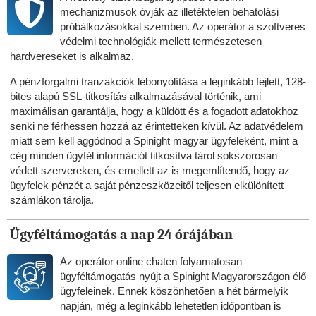
mechanizmusok óvják az illetéktelen behatolási
próbálkozásokkal szemben. Az operátor a szoftveres
védelmi technológiák mellett természetesen
hardvereseket is alkalmaz.
A pénzforgalmi tranzakciók lebonyolítása a leginkább fejlett, 128-
bites alapú SSL-titkosítás alkalmazásával történik, ami
maximálisan garantálja, hogy a küldött és a fogadott adatokhoz
senki ne férhessen hozzá az érintetteken kívül. Az adatvédelem
miatt sem kell aggódnod a Spinight magyar ügyfeleként, mint a
cég minden ügyfél információt titkosítva tárol sokszorosan
védett szervereken, és emellett az is megemlítendő, hogy az
ügyfelek pénzét a saját pénzeszközeitől teljesen elkülönített
számlákon tárolja.
Ügyféltámogatás a nap 24 órájában
Az operátor online chaten folyamatosan
ügyféltámogatás nyújt a Spinight Magyarországon élő
ügyfeleinek. Ennek köszönhetően a hét bármelyik
napján, még a leginkább lehetetlen időpontban is