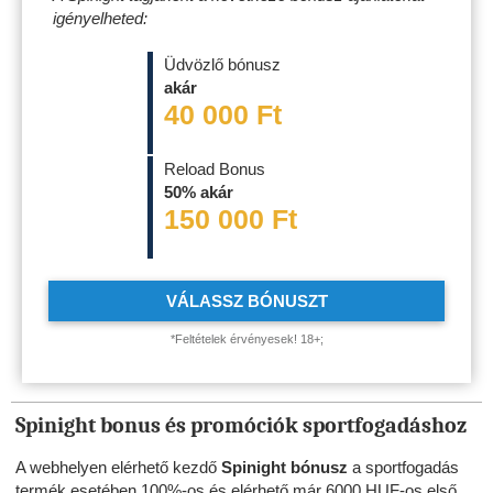
igényelheted:
Üdvözlő bónusz
akár
40 000 Ft
Reload Bonus
50% akár
150 000 Ft
VÁLASSZ BÓNUSZT
*Feltételek érvényesek! 18+;
Spinight bonus és promóciók sportfogadáshoz
A webhelyen elérhető kezdő
Spinight bónusz
a sportfogadás
termék esetében 100%-os és elérhető már 6000 HUF-os első