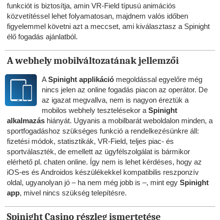
funkciót is biztosítja, amin VR-Field típusú animációs
közvetítéssel lehet folyamatosan, majdnem valós időben
figyelemmel követni azt a meccset, ami kiválasztasz a Spinight
élő fogadás ajánlatból.
A webhely mobilváltozatának jellemzői
A
Spinight applikáció
megoldással egyelőre még
nincs jelen az online fogadás piacon az operátor. De
az igazat megvallva, nem is nagyon éreztük a
mobilos webhely tesztelésekor a
Spinight
alkalmazás
hiányát. Ugyanis a mobilbarát weboldalon minden, a
sportfogadáshoz szükséges funkció a rendelkezésünkre áll:
fizetési módok, statisztikák, VR-Field, teljes piac- és
sportválaszték, de emellett az ügyfélszolgálat is bármikor
elérhető pl. chaten online. Így nem is lehet kérdéses, hogy az
iOS-es és Androidos készülékekkel kompatibilis reszponzív
oldal, ugyanolyan jó – ha nem még jobb is –, mint egy
Spinight
app
, mivel nincs szükség telepítésre.
Spinight Casino részleg ismertetése