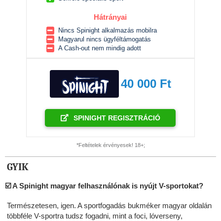
Hátrányai
Nincs Spinight alkalmazás mobilra
Magyarul nincs ügyféltámogatás
A Cash-out nem mindig adott
40 000 Ft
SPINIGHT REGISZTRÁCIÓ
*Feltételek érvényesek! 18+;
GYIK
☑️ A Spinight magyar felhasználónak is nyújt V-sportokat?
Természetesen, igen. A sportfogadás bukméker magyar oldalán
többféle V-sportra tudsz fogadni, mint a foci, lóverseny,