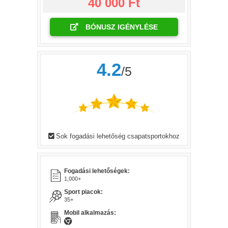
40 000 Ft
BÓNUSZ IGÉNYLÉSE
4.2
/5
Sok fogadási lehetőség csapatsportokhoz
Fogadási lehetőségek:
1,000+
Sport piacok:
35+
Mobil alkalmazás: