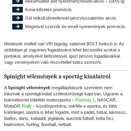
Akkumulátor Bet nyereménynövelő akció – 100%-ig;
Korai kifizetés promóció;
Gól nélküli döntetlennél pénzvisszatérítés akció;
Megnövel szorzók és emelt nyeremények promóció.
Mindezek mellett van VIP tagság, valamint BOLT funkció is. Az
utóbbiban pl. ingyenes fogadásokra lehet becserélni azokat a
pontokat, amelyeket befizetéssel, igazi pénzes fogadásokkal,
vagy versenyeken való részvétellel tudsz szerezni.
Spinight vélemények a sportág kínálatról
A
Spinight vélemények
megállapításunk szerintem nem
túloznak a sportágkínálat széleskörűsége kapcsán. Ugyanis a
bukmékernél többféle motorsportra –
Formula 1
, NASCAR,
MotoGP,
Rally
– küzdősportokra, sokféle e-sportra, és több
különleges sportra is lehet fogadni, mint a padel, futsal, lakrossz,
biatlon, darts, kabaddi, jéglabda, ausztrál futball, kelta foci,
badminton, hurling, floorball, netball.