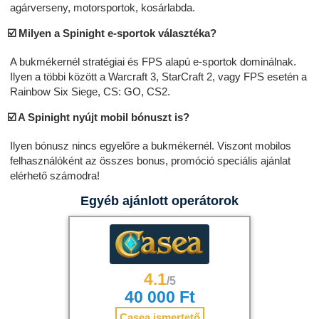
agárverseny, motorsportok, kosárlabda.
☑️ Milyen a Spinight e-sportok választéka?
A bukmékernél stratégiai és FPS alapú e-sportok dominálnak.
Ilyen a többi között a Warcraft 3, StarCraft 2, vagy FPS esetén a
Rainbow Six Siege, CS: GO, CS2.
☑️ A Spinight nyújt mobil bónuszt is?
Ilyen bónusz nincs egyelőre a bukmékernél. Viszont mobilos
felhasználóként az összes bonus, promóció speciális ajánlat
elérhető számodra!
Egyéb ajánlott operátorok
4.1
/5
40 000 Ft
Casea ismertető