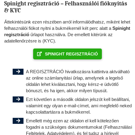
Spinight regisztráció – Felhasználói fióknyitás
& KYC
Áttekintésünk ezen részében arról informálódhatsz, miként lehet
felhasználói fiókot nyitni a bukmékernél két perc alatt a
Spinight
regisztráció
űrlapot használva. De emellett kitérünk az
adatellenőrzésre is (KYC).
SPINIGHT REGISZTRÁCIÓ
A REGISZTRÁCIÓ hivatkozásra kattintva aktválható
az online számlanyitási űrlap, amelynek a legelső
oldalán lehet kiválasztani, hogy kérsz-e üdvötlő
bónuszt, és ha igen, akkor milyen típusút.
Ezt követően a második oldalon jelszót kell beállítani,
valamint egy olyan e-mail-címet, ami megfelelő neked
kapcsolattartásra a bukmékerrel.
Emellett még ezen az oldalon el kell kötelezően
fogadni a szükséges dokumentumokat (Felhasználási
Feltételek, Adatvédelem), és fel tudsz a hírlevél