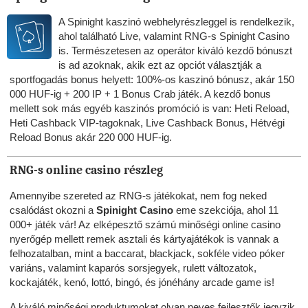
A Spinight kaszinó webhelyrészleggel is rendelkezik,
ahol található Live, valamint RNG-s Spinight Casino
is. Természetesen az operátor kiváló kezdő bónuszt
is ad azoknak, akik ezt az opciót választják a
sportfogadás bonus helyett: 100%-os kaszinó bónusz, akár 150
000 HUF-ig + 200 IP + 1 Bonus Crab játék. A kezdő bonus
mellett sok más egyéb kaszinós promóció is van: Heti Reload,
Heti Cashback VIP-tagoknak, Live Cashback Bonus, Hétvégi
Reload Bonus akár 220 000 HUF-ig.
RNG-s online casino részleg
Amennyibe szereted az RNG-s játékokat, nem fog neked
csalódást okozni a
Spinight Casino
eme szekciója, ahol 11
000+ játék vár! Az elképesztő számú minőségi online casino
nyerőgép mellett remek asztali és kártyajátékok is vannak a
felhozatalban, mint a baccarat, blackjack, sokféle video póker
variáns, valamint kaparós sorsjegyek, rulett változatok,
kockajáték, kenó, lottó, bingó, és jónéhány arcade game is!
A kiváló minőségi produktumokat olyan neves fejlesztők jegyzik,