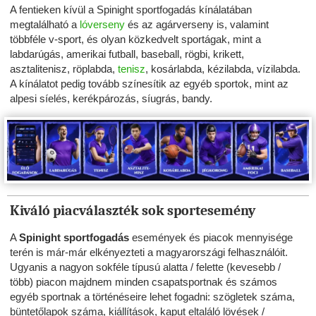
A fentieken kívül a Spinight sportfogadás kínálatában
megtalálható a
lóverseny
és az agárverseny is, valamint
többféle v-sport, és olyan közkedvelt sportágak, mint a
labdarúgás, amerikai futball, baseball, rögbi, krikett,
asztalitenisz, röplabda,
tenisz
, kosárlabda, kézilabda, vízilabda.
A kínálatot pedig tovább színesítik az egyéb sportok, mint az
alpesi síelés, kerékpározás, síugrás, bandy.
Kiváló piacválaszték sok sportesemény
A
Spinight sportfogadás
események és piacok mennyisége
terén is már-már elkényezteti a magyarországi felhasználóit.
Ugyanis a nagyon sokféle típusú alatta / felette (kevesebb /
több) piacon majdnem minden csapatsportnak és számos
egyéb sportnak a történéseire lehet fogadni: szögletek száma,
büntetőlapok száma, kiállítások, kaput eltaláló lövések /