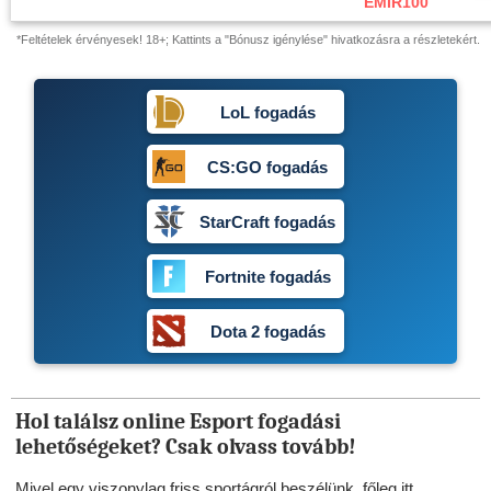
EMIR100
*Feltételek érvényesek! 18+; Kattints a "Bónusz igénylése" hivatkozásra a részletekért.
LoL fogadás
CS:GO fogadás
StarCraft fogadás
Fortnite fogadás
Dota 2 fogadás
Hol találsz online Esport fogadási
lehetőségeket? Csak olvass tovább!
Mivel egy viszonylag friss sportágról beszélünk, főleg itt