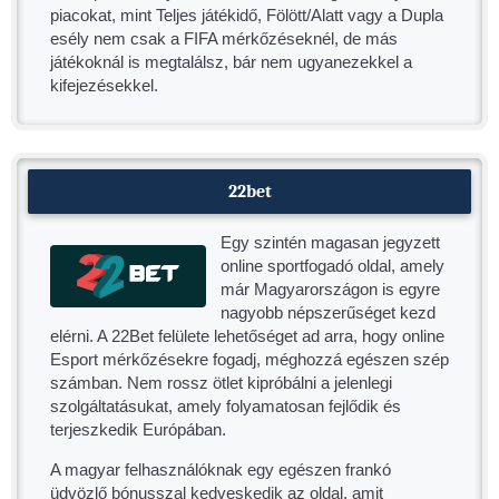
piacokat, mint Teljes játékidő, Fölött/Alatt vagy a Dupla
esély nem csak a FIFA mérkőzéseknél, de más
játékoknál is megtalálsz, bár nem ugyanezekkel a
kifejezésekkel.
22bet
Egy szintén magasan jegyzett
online sportfogadó oldal, amely
már Magyarországon is egyre
nagyobb népszerűséget kezd
elérni. A 22Bet felülete lehetőséget ad arra, hogy online
Esport mérkőzésekre fogadj, méghozzá egészen szép
számban. Nem rossz ötlet kipróbálni a jelenlegi
szolgáltatásukat, amely folyamatosan fejlődik és
terjeszkedik Európában.
A magyar felhasználóknak egy egészen frankó
üdvözlő bónusszal kedveskedik az oldal, amit