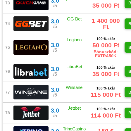
3.0
73
B
35 000 Ft
/5
GG Bet
1 400 000
3.0
74
B
Ft
/5
100 % akár
Legiano
3.0
50 000 Ft
75
B
/5
Bónuszkód:
EXTRA50K
LibraBet
100 % akár
3.0
76
B
35 000 Ft
/5
Winsane
100 % akár
3.0
77
B
115 000 Ft
/5
Jettbet
100 % akár
3.0
78
B
114 000 Ft
/5
TrinoCasino
150 €