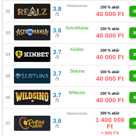
Hamarosan
100 % akár
3.8
32
B
40 000 Ft
/5
AstroMania
100 % akár
3.8
33
B
40 000 Ft
/5
KinBet
100 % akár
3.7
34
B
40 000 Ft
/5
Slotuna
100 % akár
3.7
35
B
40 000 Ft
/5
Wildsino
100 % akár
3.7
36
B
40 000 Ft
/5
300 % akár
Hamarosan
1 400 000
3.6
37
B
Ft
/5
+ 550 FS