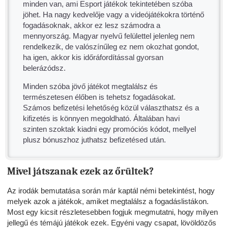
minden van, ami Esport játékok tekintetében szóba
jöhet. Ha nagy kedvelője vagy a videójátékokra történő
fogadásoknak, akkor ez lesz számodra a
mennyország. Magyar nyelvű felülettel jelenleg nem
rendelkezik, de valószínűleg ez nem okozhat gondot,
ha igen, akkor kis időráfordítással gyorsan
belerázódsz.
Minden szóba jövő játékot megtalálsz és
természetesen élőben is tehetsz fogadásokat.
Számos befizetési lehetőség közül választhatsz és a
kifizetés is könnyen megoldható. Általában havi
szinten szoktak kiadni egy promóciós kódot, mellyel
plusz bónuszhoz juthatsz befizetésed után.
Mivel játszanak ezek az őrültek?
Az irodák bemutatása során már kaptál némi betekintést, hogy
melyek azok a játékok, amiket megtalálsz a fogadáslistákon.
Most egy kicsit részletesebben fogjuk megmutatni, hogy milyen
jellegű és témájú játékok ezek. Egyéni vagy csapat, lövöldözős