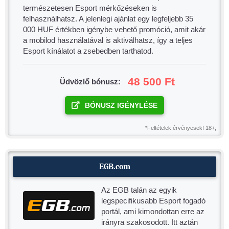
természetesen Esport mérkőzéseken is
felhasználhatsz. A jelenlegi ajánlat egy legfeljebb 35
000 HUF értékben igénybe vehető promóció, amit akár
a mobilod használatával is aktiválhatsz, így a teljes
Esport kínálatot a zsebedben tarthatod.
48 500 Ft
Üdvözlő bónusz:
BÓNUSZ IGÉNYLÉSE
*Feltételek érvényesek! 18+;
EGB.com
Az EGB talán az egyik
legspecifikusabb Esport fogadó
portál, ami kimondottan erre az
irányra szakosodott. Itt aztán