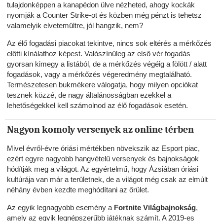
tulajdonképpen a kanapédon ülve nézheted, ahogy kockák
nyomják a Counter Strike-ot és közben még pénzt is tehetsz
valamelyik elvetemültre, jól hangzik, nem?
Az élő fogadási piacokat tekintve, nincs sok eltérés a mérkőzés
előtti kínálathoz képest. Valószínűleg az első vér fogadás
gyorsan kimegy a listából, de a mérkőzés végéig a fölött / alatt
fogadások, vagy a mérkőzés végeredmény megtalálható.
Természetesen bukmékere válogatja, hogy milyen opciókat
tesznek közzé, de nagy általánosságban ezekkel a
lehetőségekkel kell számolnod az élő fogadások esetén.
Nagyon komoly versenyek az online térben
Mivel évről-évre óriási mértékben növekszik az Esport piac,
ezért egyre nagyobb hangvételű versenyek és bajnokságok
hódítják meg a világot. Az egyértelmű, hogy Ázsiában óriási
kultúrája van már a területnek, de a világot még csak az elmúlt
néhány évben kezdte meghódítani az őrület.
Az egyik legnagyobb esemény a
Fortnite Világbajnokság
,
amely az egyik legnépszerűbb játéknak számít. A 2019-es