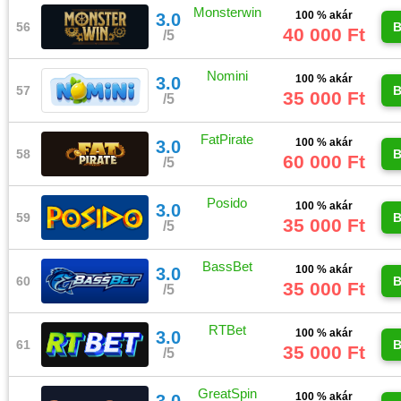
Monsterwin
100 % akár
3.0
56
B
40 000 Ft
/5
Nomini
100 % akár
3.0
57
B
35 000 Ft
/5
FatPirate
100 % akár
3.0
58
B
60 000 Ft
/5
Posido
100 % akár
3.0
59
B
35 000 Ft
/5
BassBet
100 % akár
3.0
60
B
35 000 Ft
/5
RTBet
100 % akár
3.0
61
B
35 000 Ft
/5
GreatSpin
100 % akár