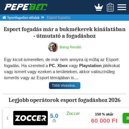
Sportfogadási oldalak
Esport fogadás
Esport fogadás már a bukmékerek kínálatában
- útmutató a fogadáshoz
Balog Renátó
Egy kicsit ismeretlen, de már nem annyira új műfaj az Esport
fogadás. Ha szereted a
PC
,
Xbox
vagy
Playstation
játékokat
vagy ismert vagy ezeken a területeken, akkor valószínűleg
ismerős vagy az Esport témájában is.
...
Több olvasása...
Legjobb operátorok esport fogadáshoz 2026
Zoccer
150 % akár
5.0
1
B
60 000 Ft
/5