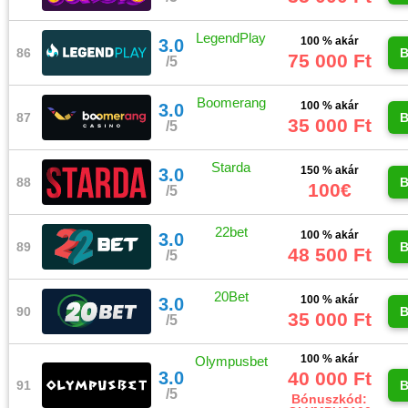
LegendPlay
100 % akár
3.0
86
B
75 000 Ft
/5
Boomerang
100 % akár
3.0
87
B
35 000 Ft
/5
Starda
150 % akár
3.0
88
B
100€
/5
22bet
100 % akár
3.0
89
B
48 500 Ft
/5
20Bet
100 % akár
3.0
90
B
35 000 Ft
/5
100 % akár
Olympusbet
3.0
40 000 Ft
91
B
/5
Bónuszkód: