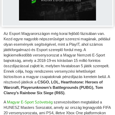
Az Esport Magyarországon még korai fejlődő fázisában van.
Kezd egyre nagyobb népszerűséget szerezni magának, például
olyan események segítségével, mint a PlayIT, ahol számos
játékforgalmazó és Esport szereplő fordul meg. A
legkiemelkedőbb versenysorozat a Magyar Nemzeti E-Sport
bajnokság, amely a 2018-19-es kiírásban 15 millió forintos
összdíjazással zajlott le, melyben hivatalosan 5 játék szerepelt.
Ennek célja, hogy rendszeres versenyzési lehetőséget
biztosítson a magyar csapatoknak pénzdíjazás keretein belül. A
résztvevő játékok a
CSGO, LOL, Hearthstone: Heroes of
Warcraft, Playerunknown’s Battlegrounds (PUBG), Tom
Clancy’s Rainbow Six Siege (R6S)
.
A
Magyar E-Sport Szövetség
szervezésében megtalálod a
HUNESZ Masters Sorozatot, amely az ország legnagyobb FIFA
20 versenysorozata, ami PS4, illetve Xbox One platformokon