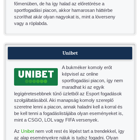
főmenüben, de ha így halad az előretörése a
sportfogadási piacon, akkor hamarosan háttérbe
szoríthat akár olyan nagyokat is, mint a lóverseny
vagy a röplabda.
Unibet
A bukméker komoly erőt
képvisel az online
sportfogadási piacon, így nem
maradhat ki az egyik
legígéretesebbnek tűnő üzletből az Esport fogadások
szolgáltatásából. Aki manapság komoly szereplő
szeretne lenni a piacon, annak haladni kell a korral és
be kell tenni a fogadáslistájába olyan eseményeket is,
mint a CSGO, LOL vagy FIFA versenyek.
Az
Unibet
nem volt rest és lépést tart a trendekkel, így
az alap eseményekre náluk is tudsz fogadni. Olyan