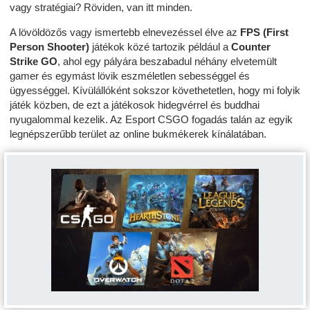
vagy stratégiai? Röviden, van itt minden.
A lövöldözős vagy ismertebb elnevezéssel élve az
FPS (First
Person Shooter)
játékok közé tartozik például a
Counter
Strike GO
, ahol egy pályára beszabadul néhány elvetemült
gamer és egymást lövik eszméletlen sebességgel és
ügyességgel. Kívülállóként sokszor követhetetlen, hogy mi folyik
játék közben, de ezt a játékosok hidegvérrel és buddhai
nyugalommal kezelik. Az Esport CSGO fogadás talán az egyik
legnépszerűbb terület az online bukmékerek kínálatában.