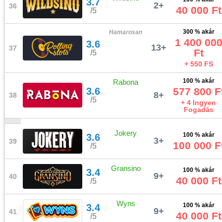
3.7
2+
36
40 000 Ft
/5
300 % akár
Hamarosan
1 400 00
3.6
13+
37
Ft
/5
+ 550 FS
100 % akár
Rabona
3.6
577 800 F
8+
38
/5
+ 4 Ingyen
Fogadás
Jokery
100 % akár
3.6
3+
39
100 000 F
/5
Gransino
100 % akár
3.4
9+
40
40 000 Ft
/5
Wyns
100 % akár
3.4
9+
41
40 000 Ft
/5