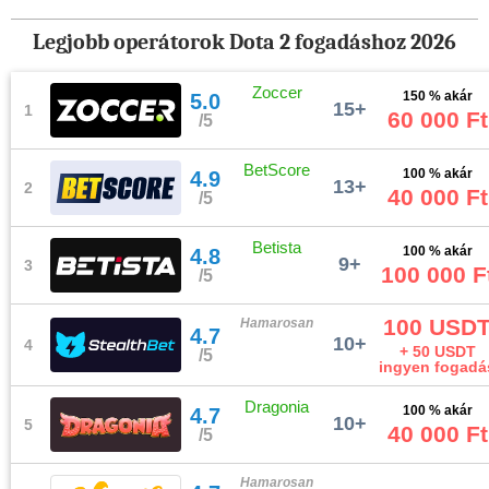
Legjobb operátorok Dota 2 fogadáshoz 2026
Zoccer
150 % akár
5.0
15+
1
60 000 Ft
/5
BetScore
100 % akár
4.9
13+
2
40 000 Ft
/5
Betista
100 % akár
4.8
9+
3
100 000 F
/5
100 USD
Hamarosan
4.7
10+
4
+ 50 USDT
/5
ingyen fogadá
Dragonia
100 % akár
4.7
10+
5
40 000 Ft
/5
Hamarosan