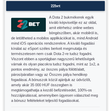
22bet
A Dota 2 bukmékerek egyik
kiváló képviselője ez az oldal,
amit elérhetsz online webes
böngészőben, akár mobilról is,
de letöltheted a mobilos applikációkat is, mind Android
mind iOS operációs rendszerekre. A kiváló fogadási
kínálat az eSport széles berkeit megmutatja és
természetesen nem csak Dota 2-re tudsz fogadni.
Viszont ebben a sportágban nagyszerű lehetőségek
várnak és olyan piacokra tudsz fogadni, mint az 1x2, a
pontos eredmény, az összes pálya fölött/alatt,
páros/páratlan vagy az Összes pálya hendikep
fogadásai. A bónuszok közül ajánljuk az üdvözlőt,
amely akár 35 000 HUF összegben is
megtámogathatja a kezdő befizetésedet, 100%-os
hozzájárulással, amennyiben ügyesen választod meg
a bónusz feltételeket teljesítő fogadásokat.