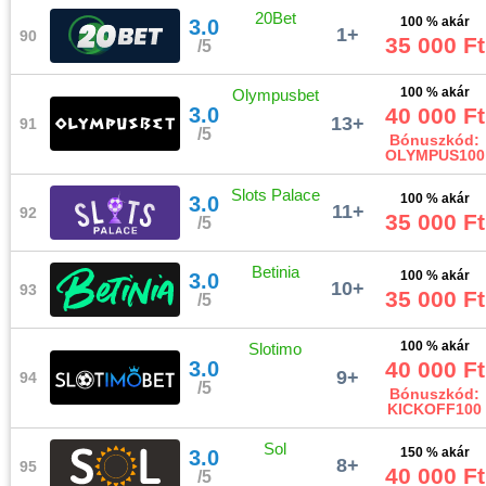
20Bet
100 % akár
3.0
1+
90
35 000 Ft
/5
100 % akár
Olympusbet
3.0
40 000 Ft
13+
91
/5
Bónuszkód:
OLYMPUS100
Slots Palace
100 % akár
3.0
11+
92
35 000 Ft
/5
Betinia
100 % akár
3.0
10+
93
35 000 Ft
/5
100 % akár
Slotimo
3.0
40 000 Ft
9+
94
/5
Bónuszkód:
KICKOFF100
Sol
150 % akár
3.0
8+
95
40 000 Ft
/5