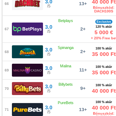
3.0
40 000 Ft
13+
66
/5
Bónuszkód:
DACH100S
Betplays
Exclusive
3.0
120 % akár
2+
67
/5
5 000 €
+ 20% Free be
Spinanga
100 % akár
3.0
2+
68
35 000 Ft
/5
Malina
100 % akár
3.0
11+
69
35 000 Ft
/5
Billybets
100 % akár
3.0
9+
70
40 000 Ft
/5
100 % akár
PureBets
3.0
40 000 Ft
13+
71
/5
Bónuszkód: