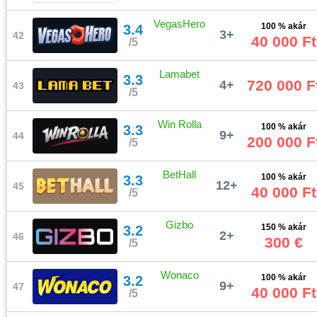
VegasHero
100 % akár
3.4
3+
42
40 000 Ft
/5
Lamabet
3.3
720 000 F
4+
43
/5
Win Rolla
100 % akár
3.3
9+
44
200 000 F
/5
BetHall
100 % akár
3.3
12+
45
40 000 Ft
/5
Gizbo
150 % akár
3.2
2+
46
300 €
/5
Wonaco
100 % akár
3.2
9+
47
40 000 Ft
/5