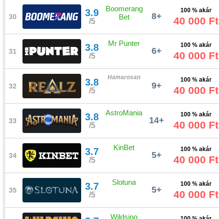
Boomerang
100 % akár
3.9
8+
30
Bet
40 000 Ft
/5
Mr Punter
100 % akár
3.8
6+
31
40 000 Ft
/5
Hamarosan
100 % akár
3.8
9+
32
40 000 Ft
/5
AstroMania
100 % akár
3.8
14+
33
40 000 Ft
/5
KinBet
100 % akár
3.7
5+
34
40 000 Ft
/5
Slotuna
100 % akár
3.7
5+
35
40 000 Ft
/5
Wildsino
100 % akár