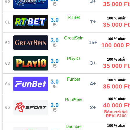
3+
60
35 000 Ft
/5
RTBet
100 % akár
3.0
7+
61
35 000 Ft
/5
GreatSpin
100 % akár
3.0
15+
62
100 000 F
/5
PlayIO
100 % akár
3.0
3+
63
35 000 Ft
/5
Funbet
100 % akár
3.0
4+
64
35 000 Ft
/5
100 % akár
RealSpin
3.0
40 000 Ft
2+
65
/5
Bónuszkód:
REALS100
100 % akár
Dachbet