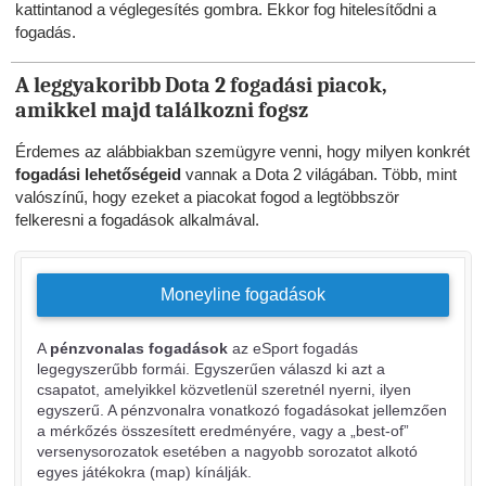
kattintanod a véglegesítés gombra. Ekkor fog hitelesítődni a
fogadás.
A leggyakoribb Dota 2 fogadási piacok,
amikkel majd találkozni fogsz
Érdemes az alábbiakban szemügyre venni, hogy milyen konkrét
fogadási lehetőségeid
vannak a Dota 2 világában. Több, mint
valószínű, hogy ezeket a piacokat fogod a legtöbbször
felkeresni a fogadások alkalmával.
Moneyline fogadások
A
pénzvonalas fogadások
az eSport fogadás
legegyszerűbb formái. Egyszerűen válaszd ki azt a
csapatot, amelyikkel közvetlenül szeretnél nyerni, ilyen
egyszerű. A pénzvonalra vonatkozó fogadásokat jellemzően
a mérkőzés összesített eredményére, vagy a „best-of”
versenysorozatok esetében a nagyobb sorozatot alkotó
egyes játékokra (map) kínálják.