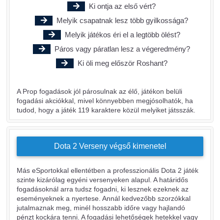
Ki ontja az első vért?
Melyik csapatnak lesz több gyilkossága?
Melyik játékos éri el a legtöbb ölést?
Páros vagy páratlan lesz a végeredmény?
Ki öli meg először Roshant?
A Prop fogadások jól párosulnak az élő, játékon belüli
fogadási akciókkal, mivel könnyebben megjósolhatók, ha
tudod, hogy a játék 119 karaktere közül melyiket játsszák.
Dota 2 Verseny végső kimenetel
Más eSportokkal ellentétben a professzionális Dota 2 játék
szinte kizárólag egyéni versenyeken alapul. A határidős
fogadásoknál arra tudsz fogadni, ki lesznek ezeknek az
eseményeknek a nyertese. Annál kedvezőbb szorzókkal
jutalmaznak meg, minél hosszabb időre vagy hajlandó
pénzt kockára tenni. A fogadási lehetőségek hetekkel vagy