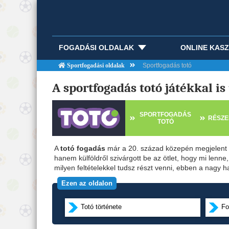
FOGADÁSI OLDALAK
ONLINE KASZ
Sportfogadási oldalak
Sportfogadás totó
A sportfogadás totó játékkal 
SPORTFOGADÁS
RÉSZ
TOTÓ
A
totó fogadás
már a 20. század közepén megjelent M
hanem külföldről szivárgott be az ötlet, hogy mi lenn
milyen feltételekkel tudsz részt venni, ebben a nagy
Ezen az oldalon
Totó története
Fo