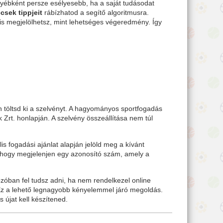
gyébként persze esélyesebb, ha a saját tudásodat
csek tippjeit
rábízhatod a segítő algoritmusra.
is megjelölhetsz, mint lehetséges végeredmény. Így
 töltsd ki a szelvényt. A hagyományos sportfogadás
ék Zrt. honlapján. A szelvény összeállítása nem túl
is fogadási ajánlat alapján jelöld meg a kívánt
, hogy megjelenjen egy azonosító szám, amely a
ózóban fel tudsz adni, ha nem rendelkezel online
ed. Ez a lehető legnagyobb kényelemmel járó megoldás.
 újat kell készítened.