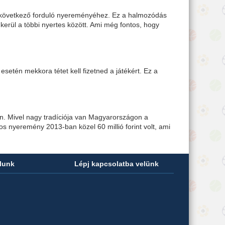
k a következő forduló nyereményéhez. Ez a halmozódás
kerül a többi nyertes között. Ami még fontos, hogy
setén mekkora tétet kell fizetned a játékért. Ez a
on. Mivel nagy tradíciója van Magyarországon a
 nyeremény 2013-ban közel 60 millió forint volt, ami
lunk
Lépj kapcsolatba velünk