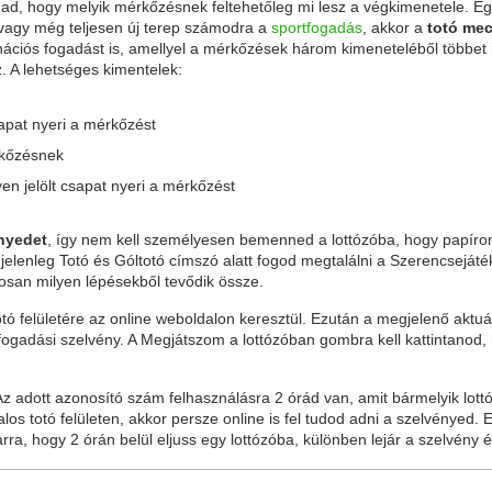
t ad, hogy melyik mérkőzésnek feltehetőleg mi lesz a végkimenetele. E
vagy még teljesen új terep számodra a
sportfogadás
, akkor a
totó mec
nációs fogadást is, amellyel a mérkőzések három kimeneteléből többet 
z. A lehetséges kimentelek:
sapat nyeri a mérkőzést
rkőzésnek
en jelölt csapat nyeri a mérkőzést
ényedet
, így nem kell személyesen bemenned a lottózóba, hogy papíron
Ezt jelenleg Totó és Góltotó címszó alatt fogod megtalálni a Szerencseját
tosan milyen lépésekből tevődik össze.
otó felületére az online weboldalon keresztül. Ezután a megjelenő aktuál
 fogadási szelvény. A Megjátszom a lottózóban gombra kell kattintanod
Az adott azonosító szám felhasználásra 2 órád van, amit bármelyik lott
vatalos totó felületen, akkor persze online is fel tudod adni a szelvény
ra, hogy 2 órán belül eljuss egy lottózóba, különben lejár a szelvény és