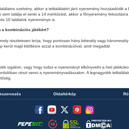
italálatos szelvény, akkor a telitalálatért járó nyeremény hozzáadódi
 sem találja el senki a 14 mérkőzést, akkor a főnyeremény felosztásra 
és 10 találatok nyereménye is.
m a kombinációs játékért?
 mely részletesen leírja, hogy pontosan hány kétesély vagy háromesély e
p kerül majd kitöltésre azzal a kombinációval, amit megadtál.
ték izgalom, vagy hogy tudsz-e nyereményt elkönyvelni a heti játékok
ulóban részt venni a nyereményvadászaton. A legnagyobb telitalálatos
etőség.
ékszervezés
Oldaltérkép
Ró