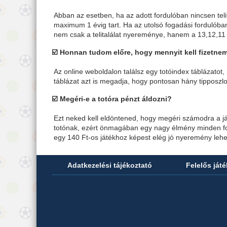
Abban az esetben, ha az adott fordulóban nincsen tel
maximum 1 évig tart. Ha az utolsó fogadási fordulóban
nem csak a telitalálat nyereménye, hanem a 13,12,11 
☑️ Honnan tudom előre, hogy mennyit kell fizetne
Az online weboldalon találsz egy totóindex táblázatot,
táblázat azt is megadja, hogy pontosan hány tipposzlo
☑️ Megéri-e a totóra pénzt áldozni?
Ezt neked kell eldöntened, hogy megéri számodra a já
totónak, ezért önmagában egy nagy élmény minden ford
egy 140 Ft-os játékhoz képest elég jó nyeremény leh
Adatkezelési tájékoztató
Felelős ját