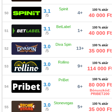
Spinit
100 % akár
3.1
4+
50
40 000 Ft
/5
BetLabel
100 % akár
3.1
1+
51
40 000 Ft
/5
Diva Spin
100 % akár
3.0
13+
52
35 000 Ft
/5
Rollino
100 % akár
3.0
9+
53
114 000 F
/5
100 % akár
PriBet
3.0
80 000 Ft
6+
54
/5
Bónuszkód:
PRIBET200
Stonevegas
100 % akár
3.0
5+
55
35 000 Ft
/5