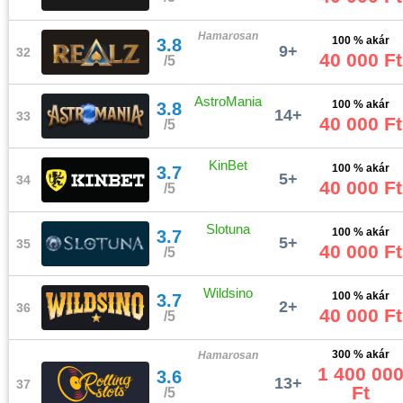
Hamarosan
100 % akár
3.8
9+
32
40 000 Ft
/5
AstroMania
100 % akár
3.8
14+
33
40 000 Ft
/5
KinBet
100 % akár
3.7
5+
34
40 000 Ft
/5
Slotuna
100 % akár
3.7
5+
35
40 000 Ft
/5
Wildsino
100 % akár
3.7
2+
36
40 000 Ft
/5
300 % akár
Hamarosan
1 400 00
3.6
13+
37
Ft
/5