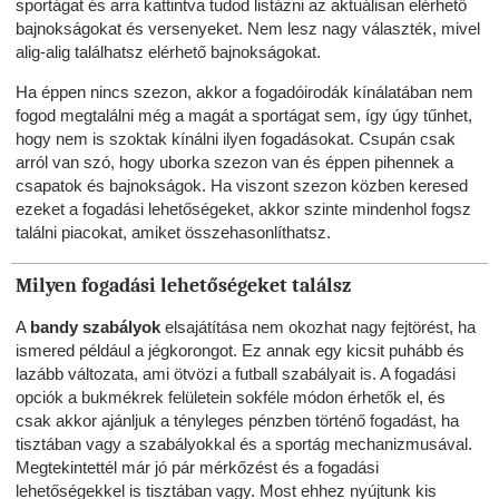
sportágat és arra kattintva tudod listázni az aktuálisan elérhető
bajnokságokat és versenyeket. Nem lesz nagy választék, mivel
alig-alig találhatsz elérhető bajnokságokat.
Ha éppen nincs szezon, akkor a fogadóirodák kínálatában nem
fogod megtalálni még a magát a sportágat sem, így úgy tűnhet,
hogy nem is szoktak kínálni ilyen fogadásokat. Csupán csak
arról van szó, hogy uborka szezon van és éppen pihennek a
csapatok és bajnokságok. Ha viszont szezon közben keresed
ezeket a fogadási lehetőségeket, akkor szinte mindenhol fogsz
találni piacokat, amiket összehasonlíthatsz.
Milyen fogadási lehetőségeket találsz
A
bandy szabályok
elsajátítása nem okozhat nagy fejtörést, ha
ismered például a jégkorongot. Ez annak egy kicsit puhább és
lazább változata, ami ötvözi a futball szabályait is. A fogadási
opciók a bukmékrek felületein sokféle módon érhetők el, és
csak akkor ajánljuk a tényleges pénzben történő fogadást, ha
tisztában vagy a szabályokkal és a sportág mechanizmusával.
Megtekintettél már jó pár mérkőzést és a fogadási
lehetőségekkel is tisztában vagy. Most ehhez nyújtunk kis