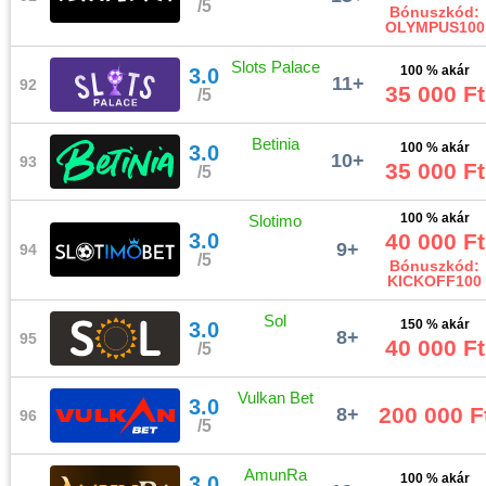
/5
Bónuszkód:
OLYMPUS100
Slots Palace
100 % akár
3.0
11+
92
35 000 Ft
/5
Betinia
100 % akár
3.0
10+
93
35 000 Ft
/5
100 % akár
Slotimo
3.0
40 000 Ft
9+
94
/5
Bónuszkód:
KICKOFF100
Sol
150 % akár
3.0
8+
95
40 000 Ft
/5
Vulkan Bet
3.0
200 000 F
8+
96
/5
AmunRa
100 % akár
3.0