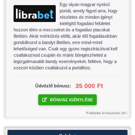
Egy olyan magyar nyelvű
portál, amely figyel arra, hogy
részletes és minden igényt
kielégítő fogadási felületet
hozzon létre a meccseket és a fogadási piacokat
illetően. Akár mérkőzés előtti, akár élő fogadásokban
gondolkozol a bandyt illetően, erre mind-mind
lehetőséged van. Csak egy gyors regisztrációval kell
csatlakoznod csupán és máris böngészheted a
legizgalmasabb bandy eseményeket, feltéve, hogy a
szezon közben csatlakozol a portálhoz.
35 000 Ft
Üdvözlő bónusz:
BÓNUSZ IGÉNYLÉSE
*Feltételek érvényesek! 18+;