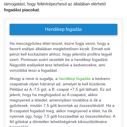
támogatást, hogy feltérképezhesd az általában elérhető
fogadási piacokat
.
Hendikep fogadás
Ha meccsgyőztes tétet teszel, észre fogja venni, hogy a
favorit esélyei általában meglehetősen kicsik. Emiatt sok
pénzt kell kockáztatni ahhoz, hogy jelentős profitra tegyél
szert. Pontosan ezért vezették be a hendikep fogadást.
Nagyobb esélyeket tesz lehetővé a kedvencekre, ami
vonzóbbá teszi a fogadást.
Ahogy a neve is sugallja, a
hendikep fogadás
a kedvenc
csapatnak olyan hátrányt ad, amelyet le kell küzdenie.
Például az A -7,5 gól, a B -csapat +7,5 gól látható. Ez azt
jelenti, hogy ha megfogadod az A csapatot, akkor
megnyered a tétedet, amennyiben továbbra is ők a
győztesek, miután 7,5 gólt levontak az összesítésből. Ha a
B-csapatot fogadod meg, akkor megnyered a tétet, ha ők
nyernek úgy, hogy 7,5 gólt hozzáadtak az összesítéshez. A
fél gólokat a döntetlen lehetőségének kiküszöbölésére