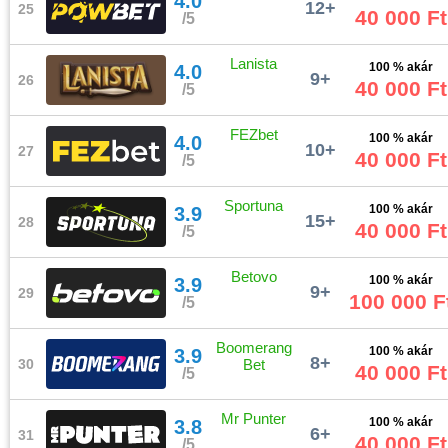
4.0
12+
25
40 000 Ft
/5
Lanista
100 % akár
4.0
9+
26
40 000 Ft
/5
FEZbet
100 % akár
4.0
10+
27
40 000 Ft
/5
Sportuna
100 % akár
3.9
15+
28
40 000 Ft
/5
Betovo
100 % akár
3.9
9+
29
100 000 F
/5
Boomerang
100 % akár
3.9
8+
30
Bet
40 000 Ft
/5
Mr Punter
100 % akár
3.8
6+
31
40 000 Ft
/5