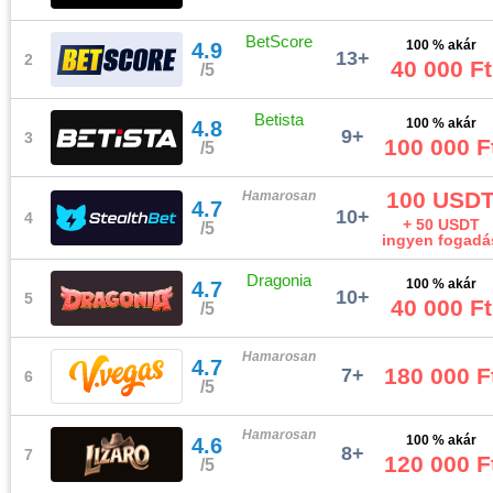
BetScore
100 % akár
4.9
13+
2
40 000 Ft
/5
Betista
100 % akár
4.8
9+
3
100 000 F
/5
100 USD
Hamarosan
4.7
10+
4
+ 50 USDT
/5
ingyen fogadá
Dragonia
100 % akár
4.7
10+
5
40 000 Ft
/5
Hamarosan
4.7
180 000 F
7+
6
/5
Hamarosan
100 % akár
4.6
8+
7
120 000 F
/5