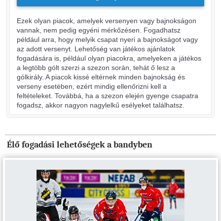
Ezek olyan piacok, amelyek versenyen vagy bajnokságon
vannak, nem pedig egyéni mérkőzésen. Fogadhatsz
például arra, hogy melyik csapat nyeri a bajnokságot vagy
az adott versenyt. Lehetőség van játékos ajánlatok
fogadására is, például olyan piacokra, amelyeken a játékos
a legtöbb gólt szerzi a szezon során, tehát ő lesz a
gólkirály. A piacok kissé eltérnek minden bajnokság és
verseny esetében, ezért mindig ellenőrizni kell a
feltételeket. Továbbá, ha a szezon elején gyenge csapatra
fogadsz, akkor nagyon nagylelkű esélyeket találhatsz.
Élő fogadási lehetőségek a bandyben