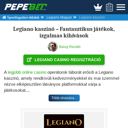
Sportfogadási oldalak
Legiano Magyar
Legiano kaszinó
Legiano kaszinó – Fantasztikus játékok,
izgalmas kihívások
Balog Renátó
LEGIANO CASINO REGISZTRÁCIÓ
A
legjobb online casino
operátorok táborát erősíti a Legiano
kaszinó, amely rendkívüli kedvezményekkel és mai szemmel
nézve elképesztően látványos platformokkal várja a
játékosokat.
...
Több olvasása...