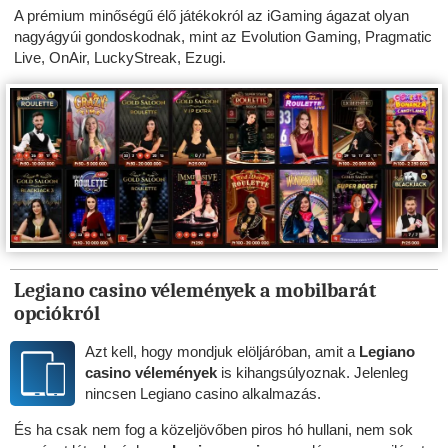
A prémium minőségű élő játékokról az iGaming ágazat olyan
nagyágyúi gondoskodnak, mint az Evolution Gaming, Pragmatic
Live, OnAir, LuckyStreak, Ezugi.
Legiano casino vélemények a mobilbarát
opciókról
Azt kell, hogy mondjuk elöljáróban, amit a
Legiano
casino vélemények
is kihangsúlyoznak. Jelenleg
nincsen Legiano casino alkalmazás.
És ha csak nem fog a közeljövőben piros hó hullani, nem sok