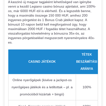
A kaszinó új magyar tagjaként lehetőséged van igénybe
venni a kezdő Legiano casino bónusz ajánlatot, ami 100%-
os, már 6000 HUF-tól is elérhető. És a legszebb benne,
hogy a maximális összege 150 000 HUF, amihez 200
ingyenes pörgetést és 1 Bonus Crab játékot kapsz. A
bónuszt 10 napon belül kell megforgatnod úgy, hogy
maximálisan 2000 HUF / fogadás tétet használhatsz. A
visszaforgatási követelmény a bónuszra 35x-ös, az
ingyenes pörgetésekkel megszerzett nyereményekre 40x-
es.
TÉTEK
CASINO JÁTÉKOK
BESZÁMÍTÁSI
ARÁNYA
Online nyerőgépek (kivéve a jackpot-os
nyerőgépes játékok és a letiltottak – pl. a
100%
promócióból kizártak + bingó)