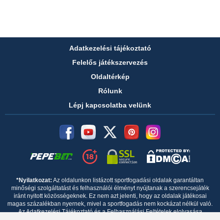
Adatkezelési tájékoztató
Felelős játékszervezés
Oldaltérkép
Rólunk
Lépj kapcsolatba velünk
*Nyilatkozat:
Az oldalunkon listázott sportfogadási oldalak garantáltan
minőségi szolgáltatást és felhasználói élményt nyújtanak a szerencsejáték
iránt nyitott közösségeknek. Ez nem azt jelenti, hogy az oldalak játékosai
magas százalékban nyernek, mivel a sportfogadás nem kockázat nélkül való.
Az Adatkezelési Tájékoztató és a Felhasználási Feltételek elolvasása
részletesebb információt szolgáltat erről. Amennyiben bármelyik általunk