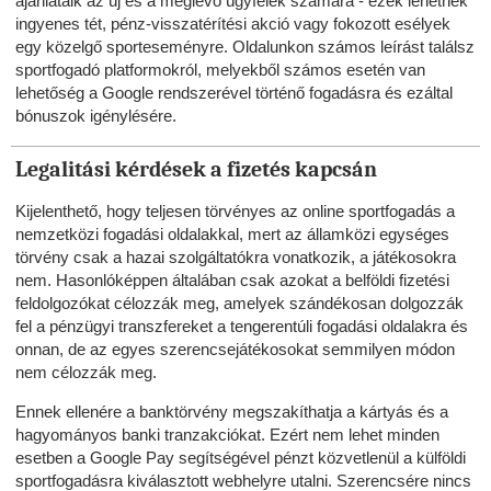
ajánlataik az új és a meglévő ügyfelek számára - ezek lehetnek
ingyenes tét, pénz-visszatérítési akció vagy fokozott esélyek
egy közelgő sporteseményre. Oldalunkon számos leírást találsz
sportfogadó platformokról, melyekből számos esetén van
lehetőség a Google rendszerével történő fogadásra és ezáltal
bónuszok igénylésére.
Legalitási kérdések a fizetés kapcsán
Kijelenthető, hogy teljesen törvényes az online sportfogadás a
nemzetközi fogadási oldalakkal, mert az államközi egységes
törvény csak a hazai szolgáltatókra vonatkozik, a játékosokra
nem. Hasonlóképpen általában csak azokat a belföldi fizetési
feldolgozókat célozzák meg, amelyek szándékosan dolgozzák
fel a pénzügyi transzfereket a tengerentúli fogadási oldalakra és
onnan, de az egyes szerencsejátékosokat semmilyen módon
nem célozzák meg.
Ennek ellenére a banktörvény megszakíthatja a kártyás és a
hagyományos banki tranzakciókat. Ezért nem lehet minden
esetben a Google Pay segítségével pénzt közvetlenül a külföldi
sportfogadásra kiválasztott webhelyre utalni. Szerencsére nincs