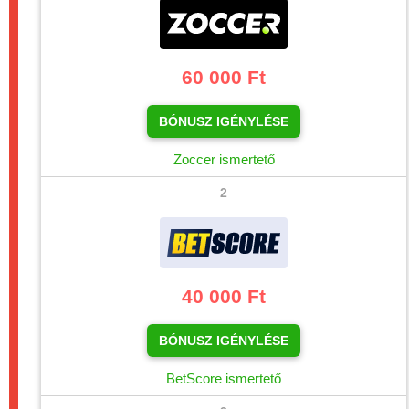
60 000 Ft
BÓNUSZ IGÉNYLÉSE
Zoccer ismertető
2
40 000 Ft
BÓNUSZ IGÉNYLÉSE
BetScore ismertető