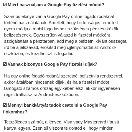
☑️ Miért használjam a Google Pay fizetési módot?
Számos előnye van a Google Pay online fogadóirodáknál
történő használatának. Amellett, hogy biztonságos, emellett
gyors módja a mobil fogadáshoz szükséges pénzeszközök
befizetésének. Egyszerűen válaszd ki fizetési módként
szolgáltatást a pénztárban, add meg a befizetni kívánt összeget,
írd be a jelszavad, erősítsd meg ujjlenyomattal az Android-
eszközön, és kezdhetszt is fogadni.
☑️ Vannak bizonyos Google Pay fizetési díjak?
Ha egy online fogadóirodánál szeretnél befizetni a rendszerrel,
akkor általában nincsenek díjak, és ha a fizetési módot
támogató számos ország egyikében élsz, akkor ingyenesen
regisztrálhatsz rá Android-eszközödön.
☑️ Mennyi bankkártyát tudok csatolni a Google Pay
fiókomhoz?
Tetszőleges számút, a lényeg, Visa vagy Mastercard típusú
kártya legyen. Ezen túl viszont te döntöd el, hogy minden