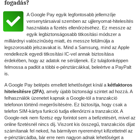
fogadás?
A Google Pay egyik legfontosabb jellemzője
versenytársaival szemben az ujjlenyomat-hitelesítés
használata a fizetés ellenőrzéséhez. Ez messze az
egyik legbiztonságosabb titkosítási módszer a
milliárdnyi valószínűség miatt, és messze felülmúlja a
legszorosabb jelszavakat is. Mind a Samsung, mind az Apple
rendelkezik egyedi titkosítási IC-vel annak biztosítása
érdekében, hogy az adatok ne sérüljenek. Ez tulajdonképpen
felmossa a padlót a többi e-pénztárcákkal, beleértve a PayPalt
is.
A Google Pay belépés emellett lehetőséget kínál a
kétfaktoros
hitelesítésre (2FA)
, amely újabb biztonsági szintet ad hozzá. A
felhasználók üzenetet kapnak a Google-tól a tranzakció
telefonon történő megerősítésére. Ez biztosítja, hogy csak a
telefon SIM-kártya funkció tudja ellenőrizni a tranzakciót. A
Google-nek nem fizetsz egy forintot sem a befizetésért, mivel az
online fizetésnél nincs díj. Viszont kis összegű, tranzakciós díjat
számítanak fel neked, ha bármilyen nyereményt kifizettetnél az
e-pénztárcádba, bár erre nem nagyon adnak lehetőséget a