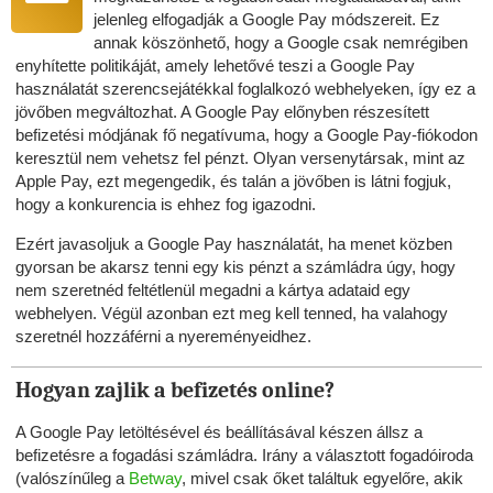
jelenleg elfogadják a Google Pay módszereit. Ez
annak köszönhető, hogy a Google csak nemrégiben
enyhítette politikáját, amely lehetővé teszi a Google Pay
használatát szerencsejátékkal foglalkozó webhelyeken, így ez a
jövőben megváltozhat. A Google Pay előnyben részesített
befizetési módjának fő negatívuma, hogy a Google Pay-fiókodon
keresztül nem vehetsz fel pénzt. Olyan versenytársak, mint az
Apple Pay, ezt megengedik, és talán a jövőben is látni fogjuk,
hogy a konkurencia is ehhez fog igazodni.
Ezért javasoljuk a Google Pay használatát, ha menet közben
gyorsan be akarsz tenni egy kis pénzt a számládra úgy, hogy
nem szeretnéd feltétlenül megadni a kártya adataid egy
webhelyen. Végül azonban ezt meg kell tenned, ha valahogy
szeretnél hozzáférni a nyereményeidhez.
Hogyan zajlik a befizetés online?
A Google Pay letöltésével és beállításával készen állsz a
befizetésre a fogadási számládra. Irány a választott fogadóiroda
(valószínűleg a
Betway
, mivel csak őket találtuk egyelőre, akik