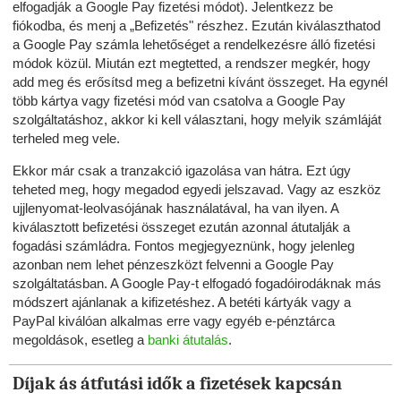
elfogadják a Google Pay fizetési módot). Jelentkezz be
fiókodba, és menj a „Befizetés" részhez. Ezután kiválaszthatod
a Google Pay számla lehetőséget a rendelkezésre álló fizetési
módok közül. Miután ezt megtetted, a rendszer megkér, hogy
add meg és erősítsd meg a befizetni kívánt összeget. Ha egynél
több kártya vagy fizetési mód van csatolva a Google Pay
szolgáltatáshoz, akkor ki kell választani, hogy melyik számláját
terheled meg vele.
Ekkor már csak a tranzakció igazolása van hátra. Ezt úgy
teheted meg, hogy megadod egyedi jelszavad. Vagy az eszköz
ujjlenyomat-leolvasójának használatával, ha van ilyen. A
kiválasztott befizetési összeget ezután azonnal átutalják a
fogadási számládra. Fontos megjegyeznünk, hogy jelenleg
azonban nem lehet pénzeszközt felvenni a Google Pay
szolgáltatásban. A Google Pay-t elfogadó fogadóirodáknak más
módszert ajánlanak a kifizetéshez. A betéti kártyák vagy a
PayPal kiválóan alkalmas erre vagy egyéb e-pénztárca
megoldások, esetleg a
banki átutalás
.
Díjak ás átfutási idők a fizetések kapcsán