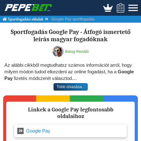
Sportfogadási oldalak
Google Pay sportfogadás
Sportfogadás Google Pay - Átfogó ismertető
leírás magyar fogadóknak
Balog Renátó
Az alábbi cikkből megtudhatsz számos információt arról, hogy
milyen módon tudod elkezdeni az online fogadást, ha a
Google
Pay
fizetés módszerét választod.
...
Több olvasása...
Linkek a Google Pay legfontosabb
oldalaihoz
Google Pay