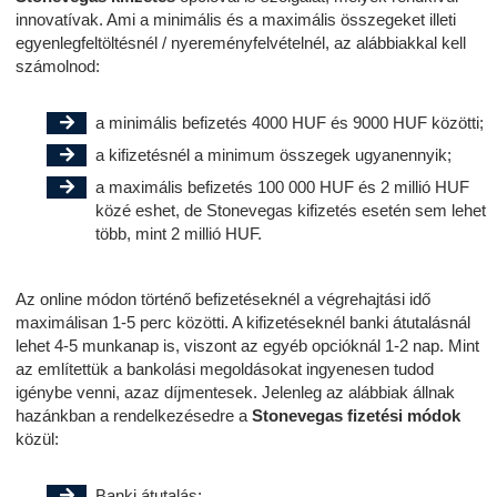
innovatívak. Ami a minimális és a maximális összegeket illeti
egyenlegfeltöltésnél / nyereményfelvételnél, az alábbiakkal kell
számolnod:
a minimális befizetés 4000 HUF és 9000 HUF közötti;
a kifizetésnél a minimum összegek ugyanennyik;
a maximális befizetés 100 000 HUF és 2 millió HUF
közé eshet, de Stonevegas kifizetés esetén sem lehet
több, mint 2 millió HUF.
Az online módon történő befizetéseknél a végrehajtási idő
maximálisan 1-5 perc közötti. A kifizetéseknél banki átutalásnál
lehet 4-5 munkanap is, viszont az egyéb opcióknál 1-2 nap. Mint
az említettük a bankolási megoldásokat ingyenesen tudod
igénybe venni, azaz díjmentesek. Jelenleg az alábbiak állnak
hazánkban a rendelkezésedre a
Stonevegas fizetési módok
közül:
Banki átutalás;