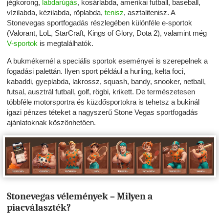
jégkorong,
labdarúgás
, kosárlabda, amerikai futball, baseball,
vízilabda, kézilabda, röplabda,
tenisz
, asztalitenisz. A
Stonevegas sportfogadás részlegében különféle e-sportok
(Valorant, LoL, StarCraft, Kings of Glory, Dota 2), valamint még
V-sportok
is megtalálhatók.
A bukmékernél a speciális sportok eseményei is szerepelnek a
fogadási palettán. Ilyen sport például a hurling, kelta foci,
kabaddi, gyeplabda, lakrossz, squash, bandy, snooker, netball,
futsal, ausztrál futball, golf, rögbi, krikett. De természetesen
többféle motorsportra és küzdősportokra is tehetsz a bukinál
igazi pénzes téteket a nagyszerű Stone Vegas sportfogadás
ajánlatoknak köszönhetően.
Stonevegas vélemények – Milyen a
piacválaszték?