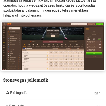
automatizált rendszer. Így folyamatosan képes biztosítani az
operátor, hogy a webszájt összes funkciója és sportfogadás
szolgáltatása, valamint minden egyéb teljes mértékben
hibátlanul működhessen.
Stonevegas jellemzők
📺 Élő fogadás
Igen
⭐ Értékelés