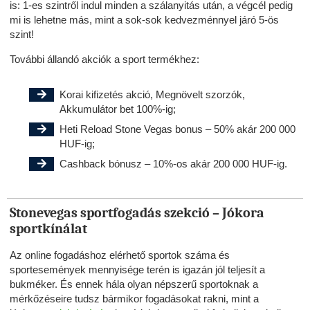
is: 1-es szintről indul minden a szálanyitás után, a végcél pedig
mi is lehetne más, mint a sok-sok kedvezménnyel járó 5-ös
szint!
További állandó akciók a sport termékhez:
Korai kifizetés akció, Megnövelt szorzók,
Akkumulátor bet 100%-ig;
Heti Reload Stone Vegas bonus – 50% akár 200 000
HUF-ig;
Cashback bónusz – 10%-os akár 200 000 HUF-ig.
Stonevegas sportfogadás szekció – Jókora
sportkínálat
Az online fogadáshoz elérhető sportok száma és
sportesemények mennyisége terén is igazán jól teljesít a
bukméker. És ennek hála olyan népszerű sportoknak a
mérkőzéseire tudsz bármikor fogadásokat rakni, mint a