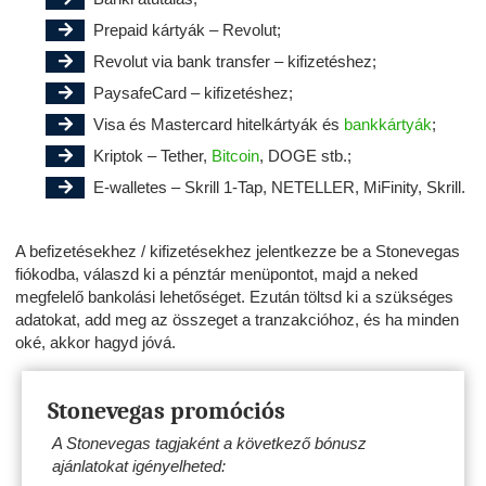
Prepaid kártyák – Revolut;
Revolut via bank transfer – kifizetéshez;
PaysafeCard – kifizetéshez;
Visa és Mastercard hitelkártyák és
bankkártyák
;
Kriptok – Tether,
Bitcoin
, DOGE stb.;
E-walletes – Skrill 1-Tap, NETELLER, MiFinity, Skrill.
A befizetésekhez / kifizetésekhez jelentkezze be a Stonevegas
fiókodba, válaszd ki a pénztár menüpontot, majd a neked
megfelelő bankolási lehetőséget. Ezután töltsd ki a szükséges
adatokat, add meg az összeget a tranzakcióhoz, és ha minden
oké, akkor hagyd jóvá.
Stonevegas promóciós
A Stonevegas tagjaként a következő bónusz
ajánlatokat igényelheted: