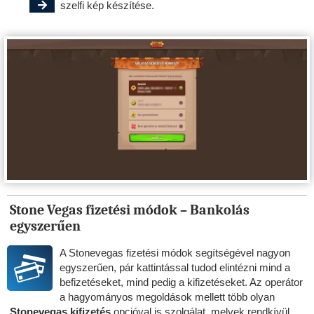
szelfi kép készítése.
Stone Vegas fizetési módok – Bankolás
egyszerűen
A Stonevegas fizetési módok segítségével nagyon
egyszerűen, pár kattintással tudod elintézni mind a
befizetéseket, mind pedig a kifizetéseket. Az operátor
a hagyományos megoldások mellett több olyan
Stonevegas kifizetés
opcióval is szolgálat, melyek rendkívül