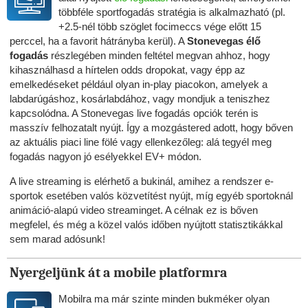
többféle sportfogadás stratégia is alkalmazható (pl.
+2.5-nél több szöglet focimeccs vége előtt 15
perccel, ha a favorit hátrányba kerül). A
Stonevegas élő
fogadás
részlegében minden feltétel megvan ahhoz, hogy
kihasználhasd a hírtelen odds dropokat, vagy épp az
emelkedéseket például olyan in-play piacokon, amelyek a
labdarúgáshoz, kosárlabdához, vagy mondjuk a teniszhez
kapcsolódna. A Stonevegas live fogadás opciók terén is
masszív felhozatalt nyújt. Így a mozgástered adott, hogy bőven
az aktuális piaci line fölé vagy ellenkezőleg: alá tegyél meg
fogadás nagyon jó esélyekkel EV+ módon.
A live streaming is elérhető a bukinál, amihez a rendszer e-
sportok esetében valós közvetítést nyújt, míg egyéb sportoknál
animáció-alapú video streaminget. A célnak ez is bőven
megfelel, és még a közel valós időben nyújtott statisztikákkal
sem marad adósunk!
Nyergeljünk át a mobile platformra
Mobilra ma már szinte minden bukméker olyan