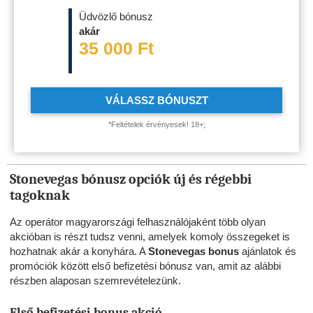
Üdvözlő bónusz
akár
35 000 Ft
VÁLASSZ BÓNUSZT
*Feltételek érvényesek! 18+;
Stonevegas bónusz opciók új és régebbi
tagoknak
Az operátor magyarországi felhasználójaként több olyan
akcióban is részt tudsz venni, amelyek komoly összegeket is
hozhatnak akár a konyhára. A
Stonevegas bonus
ajánlatok és
promóciók között első befizetési bónusz van, amit az alábbi
részben alaposan szemrevételezünk.
Első befizetési bonus akció