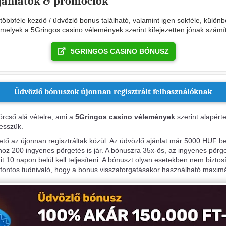
ajánlatok & promóciók
t többféle kezdő / üdvözlő bonus található, valamint igen sokféle, külö
amelyek a 5Gringos casino vélemények szerint kifejezetten jónak szám
5GRINGOS CASINO BÓNUSZ
Üdvözlő bónuszok újonnan regisztrált felhasználóknak
órcső alá vételre, ami a
5Gringos casino vélemények
szerint alapért
vesszük.
 az újonnan regisztráltak közül. Az üdvözlő ajánlat már 5000 HUF befi
oz 200 ingyenes pörgetés is jár. A bónuszra 35x-ös, az ingyenes pör
10 napon belül kell teljesíteni. A bónuszt olyan esetekben nem biztosí
 fontos tudnivaló, hogy a bonus visszaforgatásakor használható maximá