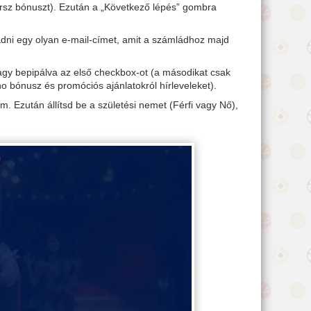
kérsz bónuszt). Ezután a „Következő lépés” gombra
l adni egy olyan e-mail-címet, amit a számládhoz majd
agy bepipálva az első checkbox-ot (a másodikat csak
no bónusz és promóciós ajánlatokról hírleveleket).
. Ezután állítsd be a születési nemet (Férfi vagy Nő),