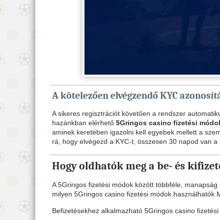
A kötelezően elvégzendő KYC azonosít
A sikeres regisztrációt követően a rendszer automat
hazánkban elérhető
5Gringos casino fizetési módo
aminek keretében igazolni kell egyebek mellett a szem
rá, hogy elvégezd a KYC-t, összesen 30 napod van a 
Hogy oldhatók meg a be- és kifize
A 5Gringos fizetési módok között többféle, manapság
milyen 5Gringos casino fizetési módok használhatók M
Befizetésekhez alkalmazható 5Gringos casino fizetés