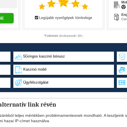
Mob
Eng
Legújabb nyerőgépek tömkelege
SE
Cur
*Feltételek érvényesek! 18+;
5Gringos kaszinó bónusz
Kaszinó mobil
Ügyfélszolgálat
lternatív link révén
ánkból teljes mértékben problémamentesnek mondható. A tesztjeink so
ni hazai IP-címet használva.