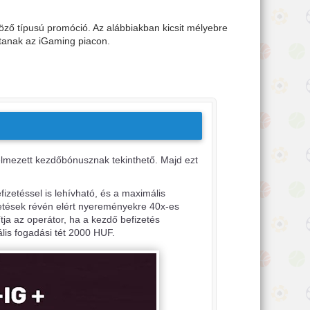
nböző típusú promóció. Az alábbiakban kicsit mélyebre
ítanak az iGaming piacon.
elmezett kezdőbónusznak tekinthető. Majd ezt
zetéssel is lehívható, és a maximális
getések révén elért nyereményekre 40x-es
tja az operátor, ha a kezdő befizetés
lis fogadási tét 2000 HUF.