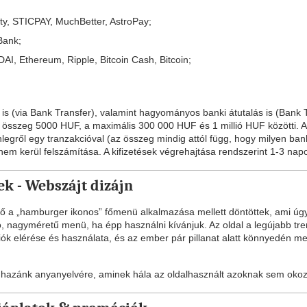
inity, STICPAY, MuchBetter, AstroPay;
Bank;
DAI, Ethereum, Ripple, Bitcoin Cash, Bitcoin;
ó is (via Bank Transfer), valamint hagyományos banki átutalás is (Ban
is összeg 5000 HUF, a maximális 300 000 HUF és 1 millió HUF közötti. A
nlegről egy tranzakcióval (az összeg mindig attól függ, hogy milyen ba
 nem kerül felszámítása. A kifizetések végrehajtása rendszerint 1-3 nap
ek - Webszájt dizájn
ő a „hamburger ikonos” főmenü alkalmazása mellett döntöttek, ami úgy vé
ó, nagyméretű menü, ha épp használni kívánjuk. Az oldal a legújabb t
iók elérése és használata, és az ember pár pillanat alatt könnyedén me
a hazánk anyanyelvére, aminek hála az oldalhasznált azoknak sem okoz