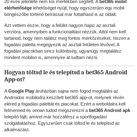
20 éves jelenléte nem kis mértékben segített. A
bet365 mobil
elérhetősége
lehetőséget nyújt, hogy egyszerűen egy mobil
böngészőbe történő beírással már futtathasd is az oldalt.
Azt vettem észre, hogy a felület nagyon hajaz az asztali
verzióra, amennyiben a funkcionalitást nézzük. Attól nem kell
tartanod, hogy nem találsz meg fontos mérkőzéseket, hiszen a
fogadási paletta megegyezik az asztali felületen lévővel. A
fogadási piacokban sincs különbség, ugyanúgy megtalálsz
mindent mobilon is, amennyire át tudtam nézni.
Hogyan töltsd le és telepítsd a bet365 Android
App-ot?
A
Google Play
áruházban sajna nem fogod megtalálni az
Androidos mobilodra készített bet365 app-ot, melynek révén
eléred a fogadási palettát és piacokat. Ezért a weboldalra kell
felmenned és onnan tudod megszerezni a
bet365 Android apk
telepító fájlt, amivel már hozzáférsz a sportfogadási
szolgáltatáshoz. Egyszerűen csak töltsd le és telepítsd az
alkalmazást.