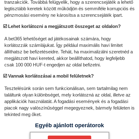
tranzakciók. Továbbá felügyelik, hogy a szerencsejáték a lehető
legtisztább keretek között működjön és semmiféle korrupciós és
pénzmosási esemény ne károsítsa a szerencsejáték ipart.
☑️ Lehet korlátozni a megjátszott összeget az oldalon?
A bet365 lehetőséget ad játékosainak számára, hogy
korlátozzák számlájukat. Így például maximális havi limitet
állíthatsz be befizetéseidre. Tehát, ha maximalizálni szeretnéd a
megjátszott havi kereted, akkor beállíthatod, hogy legfeljebb
csak 100 000 HUF-t engedjen az oldal befizetni.
☑️ Vannak korlátozásai a mobil felületnek?
Tesztelésünk során sem funkcionálisan, sem tartalmilag nem
találtunk olyan különbséget, mely korlátozná az oldal, illetve az
applikációk használatát. A fogadási események és a fogadási
piacok nagy valószínűséggel megegyeznek, bármely felületen is
tekinted meg őket.
Egyéb ajánlott operátorok