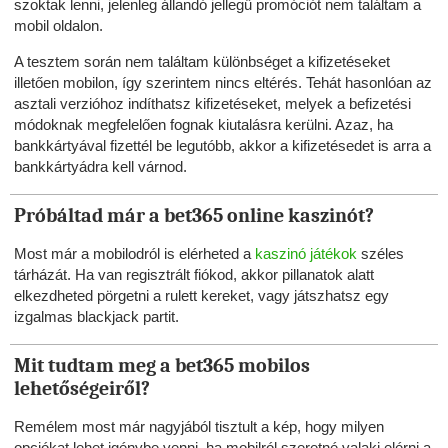
szoktak lenni, jelenleg állandó jellegű promóciót nem találtam a
mobil oldalon.
A tesztem során nem találtam különbséget a kifizetéseket
illetően mobilon, így szerintem nincs eltérés. Tehát hasonlóan az
asztali verzióhoz indíthatsz kifizetéseket, melyek a befizetési
módoknak megfelelően fognak kiutalásra kerülni. Azaz, ha
bankkártyával fizettél be legutóbb, akkor a kifizetésedet is arra a
bankkártyádra kell várnod.
Próbáltad már a bet365 online kaszinót?
Most már a mobilodról is elérheted a
kaszinó játékok
széles
tárházát. Ha van regisztrált fiókod, akkor pillanatok alatt
elkezdheted pörgetni a rulett kereket, vagy játszhatsz egy
izgalmas blackjack partit.
Mit tudtam meg a bet365 mobilos
lehetőségeiről?
Remélem most már nagyjából tisztult a kép, hogy milyen
opciókat lehet igénybe venni, ha mobilról szeretné valaki elérni a