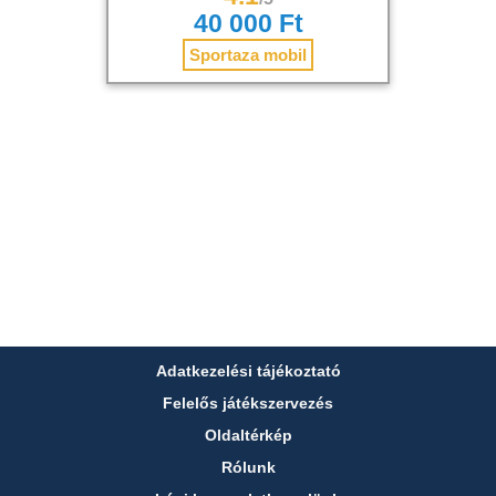
40 000 Ft
Sportaza mobil
Adatkezelési tájékoztató
Felelős játékszervezés
Oldaltérkép
Rólunk