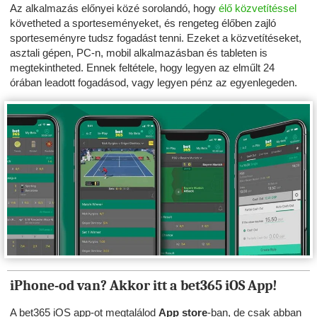
Az alkalmazás előnyei közé sorolandó, hogy
élő közvetítéssel
követheted a sporteseményeket, és rengeteg élőben zajló
sporteseményre tudsz fogadást tenni. Ezeket a közvetítéseket,
asztali gépen, PC-n, mobil alkalmazásban és tableten is
megtekintheted. Ennek feltétele, hogy legyen az elműlt 24
órában leadott fogadásod, vagy legyen pénz az egyenlegeden.
iPhone-od van? Akkor itt a bet365 iOS App!
A bet365 iOS app-ot megtalálod
App store
-ban, de csak abban