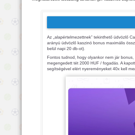
Az „alapértelmezettnek” tekinthető üdvözlő Ca
arányú üdvözlő kaszinó bonus maximális öss
belül napi 20 db-ot).
Fontos tudnod, hogy olyankor nem jár bonus, 
megengedett tét 2000 HUF / fogadás. A kapott 
segítségével elért nyereményeket 40x kell megj