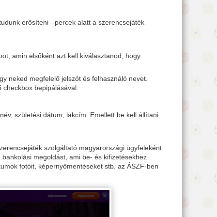
dunk erősíteni - percek alatt a szerencsejáték
pot, amin elsőként azt kell kiválasztanod, hogy
egy neked megfelelő jelszót és felhasználó nevet.
lső checkbox bepipálásával.
, születési dátum, lakcím. Emellett be kell állítani
szerencsejáték szolgáltató magyarországi ügyfeleként
 bankolási megoldást, ami be- és kifizetésekhez
ntumok fotóit, képernyőmentéseket stb. az ÁSZF-ben