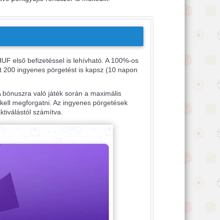
UF első befizetéssel is lehívható. A 100%-os
 200 ingyenes pörgetést is kapsz (10 napon
 bónuszra való játék során a maximális
 kell megforgatni. Az ingyenes pörgetések
ktiválástól számítva.