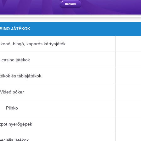
SINO JÁTÉKOK
kenó, bingó, kaparós kártyajáték
 casino játékok
tékok és táblajátékok
Videó póker
Plinkó
kpot nyerőgépek
eciális játékok