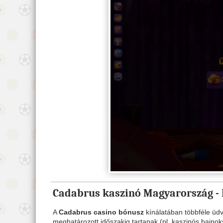
Cadabrus kaszinó Magyarország -
A
Cadabrus casino bónusz
kínálatában többféle üdv
meghatározott időszakig tartanak (pl. kaszinós bajnok