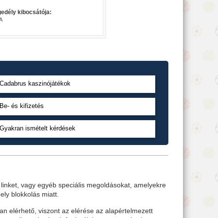
edély kibocsátója:
A
Cadabrus kaszinójátékok
Be- és kifizetés
Gyakran ismételt kérdések
linket, vagy egyéb speciális megoldásokat, amelyekre
ely blokkolás miatt.
n elérhető, viszont az elérése az alapértelmezett