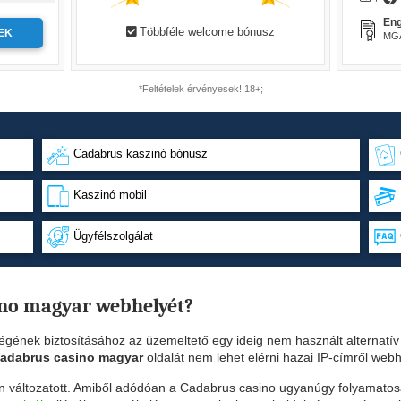
Eng
Többféle welcome bónusz
EK
MG
*Feltételek érvényesek! 18+;
Cadabrus kaszinó bónusz
Kaszinó mobil
Ügyfélszolgálat
ino magyar webhelyét?
ének biztosításához az üzemeltető egy ideig nem használt alternatív 
adabrus casino magyar
oldalát nem lehet elérni hazai IP-címről webh
n változatott. Amiből adódóan a Cadabrus casino ugyanúgy folyamatosa