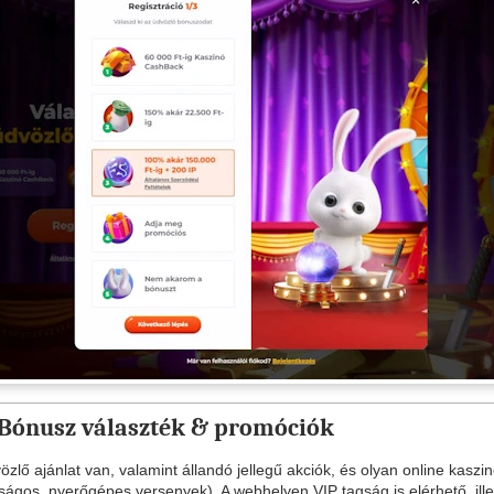
 Bónusz választék & promóciók
özlő ajánlat van, valamint állandó jellegű akciók, és olyan online kas
ságos, nyerőgépes versenyek). A webhelyen VIP tagság is elérhető, ille