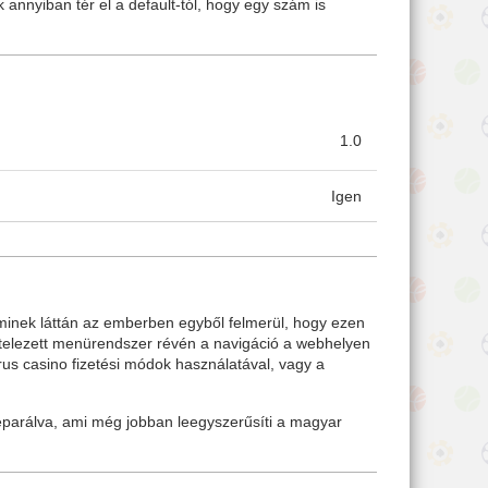
annyiban tér el a default-tól, hogy egy szám is
1.0
Igen
aminek láttán az emberben egyből felmerül, hogy ezen
vitelezett menürendszer révén a navigáció a webhelyen
us casino fizetési módok használatával, vagy a
zeparálva, ami még jobban leegyszerűsíti a magyar