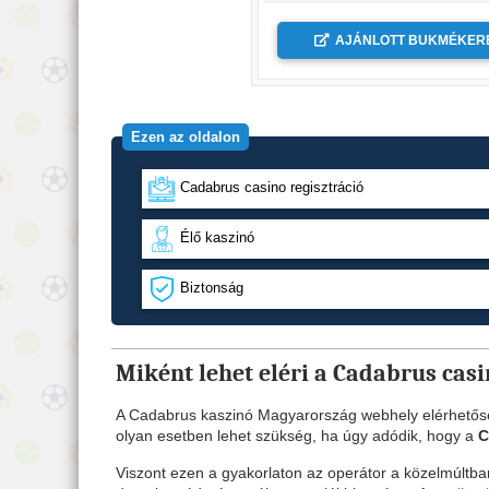
AJÁNLOTT BUKMÉKER
Ezen az oldalon
Cadabrus casino regisztráció
Élő kaszinó
Biztonság
Miként lehet eléri a Cadabrus cas
A Cadabrus kaszinó Magyarország webhely elérhetőség
olyan esetben lehet szükség, ha úgy adódik, hogy a
C
Viszont ezen a gyakorlaton az operátor a közelmúltba