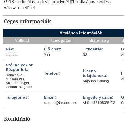
GYIK szekciót is biztosít, amelynél több általános kérdés /
válasz lelhető fel.
Céges információk
Általános információk
Vállalat
Támogatás
Biztonság
Já
Név:
Élő chat:
Titkosítás:
Bef
Larabet
Van
SSL
Állí
Székhelyek or
Központok:
Licenc
Telefon:
Fog
Hamchako,
tulajdonosa:
-
Állí
Mutsamudu,
Anjouan Gaming
Anjouan-sziget,
Comore-szigetek
Tulajdonos:
Email:
Engedély szám:
Gy
-
support@larabet.com
ALSI-152406028-FI2
Gar
Konklúzió