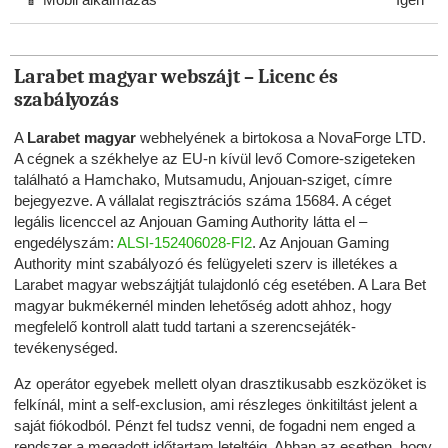
Larabet magyar webszájt – Licenc és
szabályozás
A
Larabet magyar
webhelyének a birtokosa a NovaForge LTD.
A cégnek a székhelye az EU-n kívül levő Comore-szigeteken
található a Hamchako, Mutsamudu, Anjouan-sziget, címre
bejegyezve. A vállalat regisztrációs száma 15684. A céget
legális licenccel az Anjouan Gaming Authority látta el –
engedélyszám:
ALSI-152406028-FI2
. Az Anjouan Gaming
Authority mint szabályozó és felügyeleti szerv is illetékes a
Larabet magyar webszájtját tulajdonló cég esetében. A Lara Bet
magyar bukmékernél minden lehetőség adott ahhoz, hogy
megfelelő kontroll alatt tudd tartani a szerencsejáték-
tevékenységed.
Az operátor egyebek mellett olyan drasztikusabb eszközöket is
felkínál, mint a self-exclusion, ami részleges önkitiltást jelent a
saját fiókodból. Pénzt fel tudsz venni, de fogadni nem enged a
rendszer a megadott időtartam leteltéig. Abban az esetben, hogy