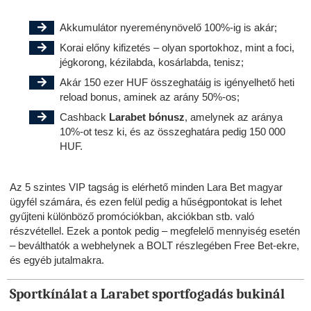
Akkumulátor nyereménynövelő 100%-ig is akár;
Korai előny kifizetés – olyan sportokhoz, mint a foci,
jégkorong, kézilabda, kosárlabda, tenisz;
Akár 150 ezer HUF összeghatáig is igényelhető heti
reload bonus, aminek az arány 50%-os;
Cashback
Larabet bónusz
, amelynek az aránya
10%-ot tesz ki, és az összeghatára pedig 150 000
HUF.
Az 5 szintes VIP tagság is elérhető minden Lara Bet magyar
ügyfél számára, és ezen felül pedig a hűségpontokat is lehet
gyűjteni különböző promóciókban, akciókban stb. való
részvétellel. Ezek a pontok pedig – megfelelő mennyiség esetén
– beválthatók a webhelynek a BOLT részlegében Free Bet-ekre,
és egyéb jutalmakra.
Sportkínálat a Larabet sportfogadás bukinál