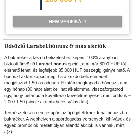
NEM VERIFIKÁLT
Üdvözlő Larabet bónusz & más akciók
A bukméker a kezdő befizetéshez képest 100% arányban
biztosít üdvözlő
Larabet bonus
opciót, ami már 6000 HUF-tól
elérhető lehet, és legfeljebb 35 000 HUF összegig igényelhető. A
bónuszt akkor kapod meg, ha a kezdő befizetésedet
megjátszod 1.50-ös oddson. Ezután megkapod a bónuszt, ami
egy hónap (30 nap) alatt kell hat alkalommal visszaforgatnod
úgy, hogy betartod a következő követelményeket: min. oddsok –
2.00 / 1.50 (single / kombi betes választás).
Természetesen nem csupán az új ügyfeleknek kínál bónuszt a
bukméker. A webhelyen a sportfogadás versenyek, kihívások és
egyéb promóciók mellett olyan állandó akciók is vannak, mint
a(z):