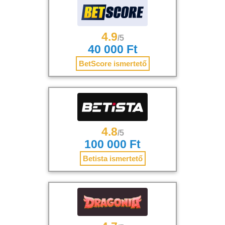
4.9
/5
40 000 Ft
BetScore ismertető
4.8
/5
100 000 Ft
Betista ismertető