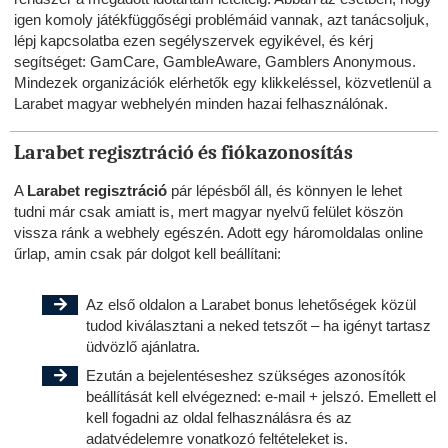
igen komoly játékfüggőségi problémáid vannak, azt tanácsoljuk,
lépj kapcsolatba ezen segélyszervek egyikével, és kérj
segítséget: GamCare, GambleAware, Gamblers Anonymous.
Mindezek organizációk elérhetők egy klikkeléssel, közvetlenül a
Larabet magyar webhelyén minden hazai felhasználónak.
Larabet regisztráció és fiókazonosítás
A
Larabet regisztráció
pár lépésből áll, és könnyen le lehet
tudni már csak amiatt is, mert magyar nyelvű felület köszön
vissza ránk a webhely egészén. Adott egy háromoldalas online
űrlap, amin csak pár dolgot kell beállítani:
Az első oldalon a Larabet bonus lehetőségek közül
tudod kiválasztani a neked tetszőt – ha igényt tartasz
üdvözlő ajánlatra.
Ezután a bejelentéseshez szükséges azonosítók
beállítását kell elvégezned: e-mail + jelszó. Emellett el
kell fogadni az oldal felhasználásra és az
adatvédelemre vonatkozó feltételeket is.