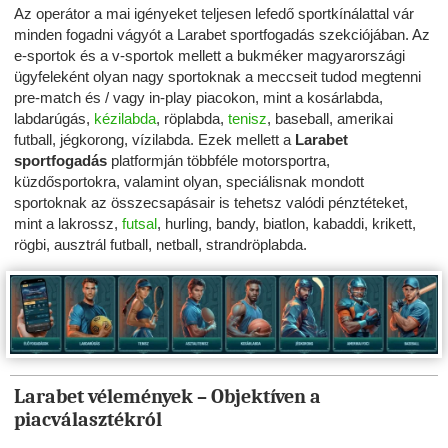
Az operátor a mai igényeket teljesen lefedő sportkínálattal vár
minden fogadni vágyót a Larabet sportfogadás szekciójában. Az
e-sportok és a v-sportok mellett a bukméker magyarországi
ügyfeleként olyan nagy sportoknak a meccseit tudod megtenni
pre-match és / vagy in-play piacokon, mint a kosárlabda,
labdarúgás,
kézilabda
, röplabda,
tenisz
, baseball, amerikai
futball, jégkorong, vízilabda. Ezek mellett a
Larabet
sportfogadás
platformján többféle motorsportra,
küzdősportokra, valamint olyan, speciálisnak mondott
sportoknak az összecsapásair is tehetsz valódi pénztéteket,
mint a lakrossz,
futsal
, hurling, bandy, biatlon, kabaddi, krikett,
rögbi, ausztrál futball, netball, strandröplabda.
Larabet vélemények – Objektíven a
piacválasztékról