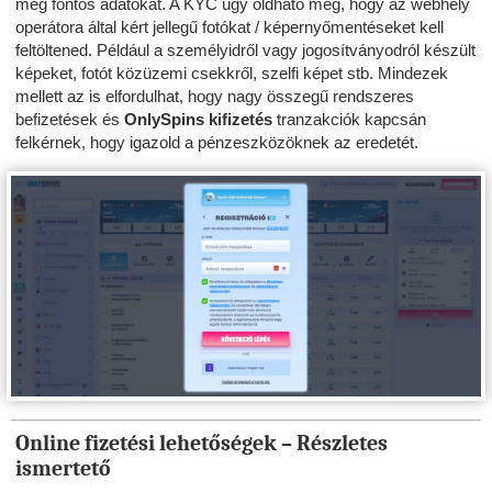
meg fontos adatokat. A KYC úgy oldható meg, hogy az webhely
operátora által kért jellegű fotókat / képernyőmentéseket kell
feltöltened. Például a személyidről vagy jogosítványodról készült
képeket, fotót közüzemi csekkről, szelfi képet stb. Mindezek
mellett az is elfordulhat, hogy nagy összegű rendszeres
befizetések és
OnlySpins kifizetés
tranzakciók kapcsán
felkérnek, hogy igazold a pénzeszközöknek az eredetét.
Online fizetési lehetőségek – Részletes
ismertető