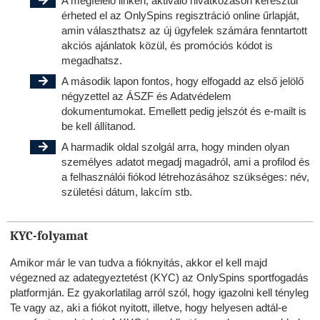
A megfelelő linken, aktiváló hivatkozáson keresztül
érheted el az OnlySpins regisztráció online űrlapját,
amin választhatsz az új ügyfelek számára fenntartott
akciós ajánlatok közül, és promóciós kódot is
megadhatsz.
A második lapon fontos, hogy elfogadd az első jelölő
négyzettel az ÁSZF és Adatvédelem
dokumentumokat. Emellett pedig jelszót és e-mailt is
be kell állítanod.
A harmadik oldal szolgál arra, hogy minden olyan
személyes adatot megadj magadról, ami a profilod és
a felhasználói fiókod létrehozásához szükséges: név,
születési dátum, lakcím stb.
KYC-folyamat
Amikor már le van tudva a fióknyitás, akkor el kell majd
végezned az adategyeztetést (KYC) az OnlySpins sportfogadás
platformján. Ez gyakorlatilag arról szól, hogy igazolni kell tényleg
Te vagy az, aki a fiókot nyitott, illetve, hogy helyesen adtál-e