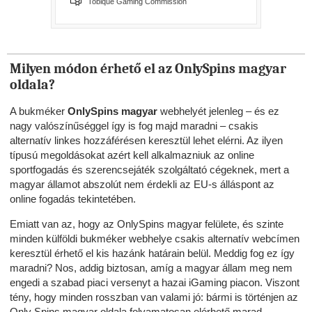
Tobique Gaming Commission
Milyen módon érhető el az OnlySpins magyar
oldala?
A bukméker
OnlySpins magyar
webhelyét jelenleg – és ez
nagy valószínűséggel így is fog majd maradni – csakis
alternatív linkes hozzáférésen keresztül lehet elérni. Az ilyen
típusú megoldásokat azért kell alkalmazniuk az online
sportfogadás és szerencsejáték szolgáltató cégeknek, mert a
magyar államot abszolút nem érdekli az EU-s álláspont az
online fogadás tekintetében.
Emiatt van az, hogy az OnlySpins magyar felülete, és szinte
minden külföldi bukméker webhelye csakis alternatív webcímen
keresztül érhető el kis hazánk határain belül. Meddig fog ez így
maradni? Nos, addig biztosan, amíg a magyar állam meg nem
engedi a szabad piaci versenyt a hazai iGaming piacon. Viszont
tény, hogy minden rosszban van valami jó: bármi is történjen az
Only Spins magyar oldala folyamatosan elérhető marad